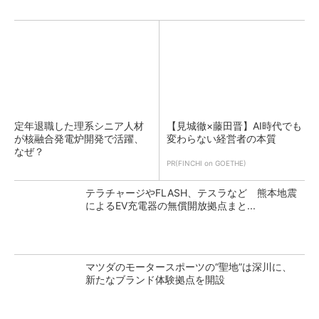
定年退職した理系シニア人材
【見城徹×藤田晋】AI時代でも
が核融合発電炉開発で活躍、
変わらない経営者の本質
なぜ？
PR(FINCHI on GOETHE)
テラチャージやFLASH、テスラなど 熊本地震
によるEV充電器の無償開放拠点まと...
マツダのモータースポーツの“聖地”は深川に、
新たなブランド体験拠点を開設