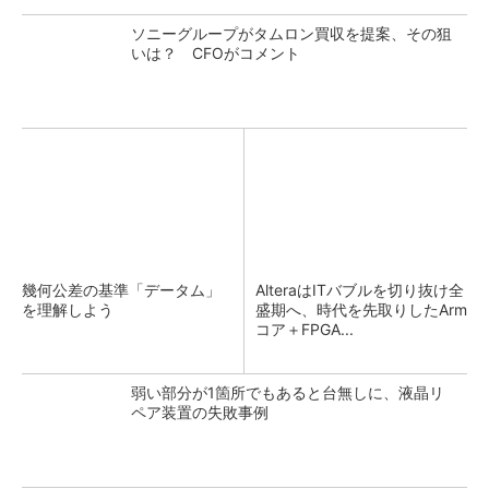
ソニーグループがタムロン買収を提案、その狙
いは？ CFOがコメント
幾何公差の基準「データム」
AlteraはITバブルを切り抜け全
を理解しよう
盛期へ、時代を先取りしたArm
コア＋FPGA...
弱い部分が1箇所でもあると台無しに、液晶リ
ペア装置の失敗事例