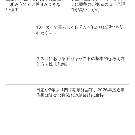
（組み立て）と検査ができな
ラに競争力があるのは「合理
い理由
性が高い」から
10年タイで暮らした自分が4年ぶりに現地を訪
れたら……
テスラにおけるギガキャストの基本的な考え方
と方向性【前編】
日産が2年ぶり四半期最終黒字、2026年度通期
予想は販売台数減も連結業績は維持