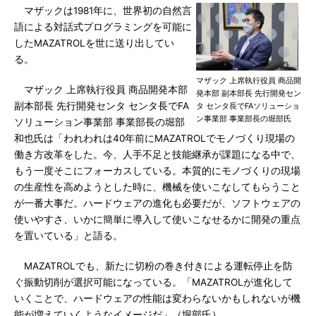
マザックは1981年に、世界初の自然言
語による対話式プログラミングを可能に
したMAZATROLを世に送り出してい
る。
マザック 上席執行役員 商品開
マザック 上席執行役員 商品開発本部
発本部 副本部長 先行開発セン
副本部長 先行開発センタ センタ長でFA
タ センタ長でFAソリューショ
ン事業部 事業部長の堀部氏
ソリューション事業部 事業部長の堀部
和也氏は「われわれは40年前にMAZATROLでモノづくり現場の
働き方改革をした。今、人手不足と技能継承が課題になる中で、
もう一度そこにフォーカスしている。本質的にモノづくりの現場
の生産性を高めようとした時に、機械を使いこなしてもらうこと
が一番大事だ。ハードウェアの進化も必要だが、ソフトウェアの
使いやすさ、いかに簡単に導入して使いこなせるかに開発の重点
を置いている」と語る。
MAZATROLでも、新たに切粉の巻き付きによる運転停止を防
ぐ振動切削が選択可能になっている。「MAZATROLが進化して
いくことで、ハードウェアの性能は変わらないかもしれないが機
能が増えていくようなイメージだ」（堀部氏）。