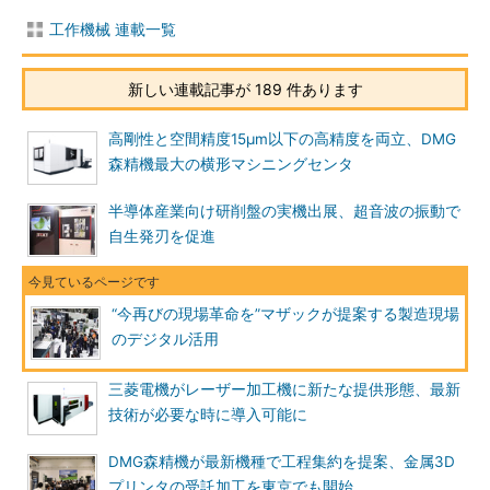
工作機械 連載一覧
新しい連載記事が 189 件あります
高剛性と空間精度15μm以下の高精度を両立、DMG
森精機最大の横形マシニングセンタ
半導体産業向け研削盤の実機出展、超音波の振動で
自生発刃を促進
“今再びの現場革命を”マザックが提案する製造現場
のデジタル活用
三菱電機がレーザー加工機に新たな提供形態、最新
技術が必要な時に導入可能に
DMG森精機が最新機種で工程集約を提案、金属3D
プリンタの受託加工を東京でも開始