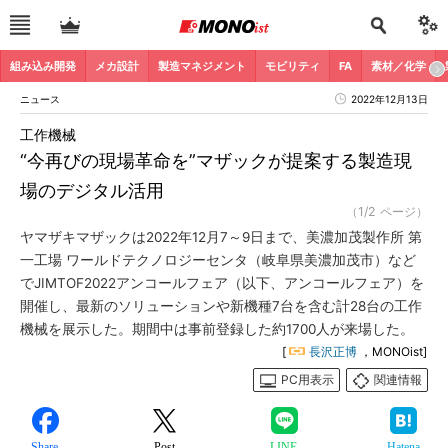
組み込み開発
メカ設計
製造マネジメント
モビリティ
FA
素材／化学
ニュース
2022年12月13日
工作機械
“今再びの現場革命を”マザックが提案する製造現
場のデジタル活用
（1/2 ページ）
ヤマザキマザックは2022年12月7～9日まで、美濃加茂製作所 第
一工場 ワールドテクノロジーセンタ（岐阜県美濃加茂市）など
でJIMTOF2022アンコールフェア（以下、アンコールフェア）を
開催し、最新のソリューションや新機種7台を含む計28台の工作
機械を展示した。期間中は事前登録した約1700人が来場した。
[
長沢正博
，MONOist]
PC用表示
関連情報
Share
Post
LINE
Hatena