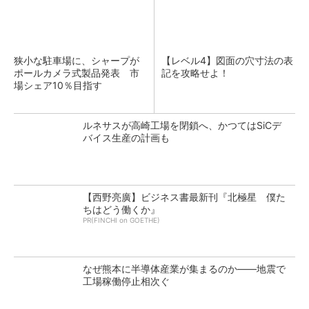
狭小な駐車場に、シャープが
【レベル4】図面の穴寸法の表
ポールカメラ式製品発表 市
記を攻略せよ！
場シェア10％目指す
ルネサスが高崎工場を閉鎖へ、かつてはSiCデ
バイス生産の計画も
【西野亮廣】ビジネス書最新刊『北極星 僕た
ちはどう働くか』
PR(FINCHI on GOETHE)
なぜ熊本に半導体産業が集まるのか――地震で
工場稼働停止相次ぐ