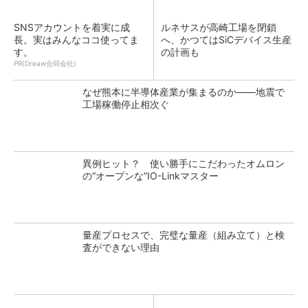
SNSアカウントを着実に成
ルネサスが高崎工場を閉鎖
長。実はみんなココ使ってま
へ、かつてはSiCデバイス生産
す。
の計画も
PR(Dreaw合同会社)
なぜ熊本に半導体産業が集まるのか――地震で
工場稼働停止相次ぐ
異例ヒット？ 使い勝手にこだわったオムロン
の“オープンな”IO-Linkマスター
量産プロセスで、完璧な量産（組み立て）と検
査ができない理由