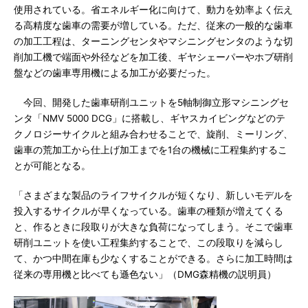
使用されている。省エネルギー化に向けて、動力を効率よく伝え
る高精度な歯車の需要が増している。ただ、従来の一般的な歯車
の加工工程は、ターニングセンタやマシニングセンタのような切
削加工機で端面や外径などを加工後、ギヤシェーパーやホブ研削
盤などの歯車専用機による加工が必要だった。
今回、開発した歯車研削ユニットを5軸制御立形マシニングセ
ンタ「NMV 5000 DCG」に搭載し、ギヤスカイビングなどのテ
クノロジーサイクルと組み合わせることで、旋削、ミーリング、
歯車の荒加工から仕上げ加工までを1台の機械に工程集約するこ
とが可能となる。
「さまざまな製品のライフサイクルが短くなり、新しいモデルを
投入するサイクルが早くなっている。歯車の種類が増えてくる
と、作るときに段取りが大きな負荷になってしまう。そこで歯車
研削ユニットを使い工程集約することで、この段取りを減らし
て、かつ中間在庫も少なくすることができる。さらに加工時間は
従来の専用機と比べても遜色ない」（DMG森精機の説明員）