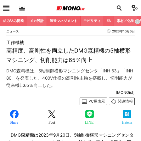
組み込み開発
メカ設計
製造マネジメント
モビリティ
FA
素材／化学
ニュース
2023年10月6日
工作機械
高精度、高剛性を両立したDMG森精機の5軸横形
マシニング、切削能力は65％向上
DMG森精機は、5軸制御横形マシニングセンタ「INH 63」「INH
80」を発表した。400V仕様の高剛性主軸を搭載し、切削能力が
従来機比65％向上した。
[MONOist]
PC用表示
関連情報
Share
Post
LINE
Hatena
DMG森精機は2023年9月20日、5軸制御横形マシニングセンタ