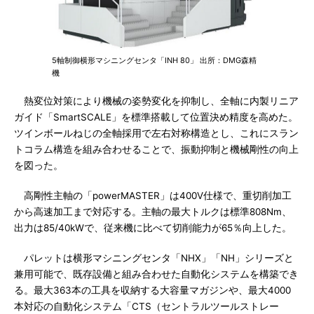
5軸制御横形マシニングセンタ「INH 80」 出所：DMG森精
機
熱変位対策により機械の姿勢変化を抑制し、全軸に内製リニア
ガイド「SmartSCALE」を標準搭載して位置決め精度を高めた。
ツインボールねじの全軸採用で左右対称構造とし、これにスラン
トコラム構造を組み合わせることで、振動抑制と機械剛性の向上
を図った。
高剛性主軸の「powerMASTER」は400V仕様で、重切削加工
から高速加工まで対応する。主軸の最大トルクは標準808Nm、
出力は85/40kWで、従来機に比べて切削能力が65％向上した。
パレットは横形マシニングセンタ「NHX」「NH」シリーズと
兼用可能で、既存設備と組み合わせた自動化システムを構築でき
る。最大363本の工具を収納する大容量マガジンや、最大4000
本対応の自動化システム「CTS（セントラルツールストレー