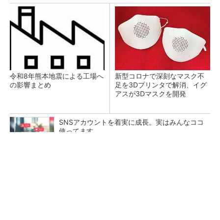
令和8年熊本地震による工場へ
新型コロナで深刻なマスク不
の影響まとめ
足を3Dプリンタで解消、イグ
アスが3Dマスクを開発
SNSアカウントを着実に成長。実はみんなココ
使ってます。
PR(Dreaw合同会社)
【レベル14】生成AIを味方に、3D CADを使い
こなそう！