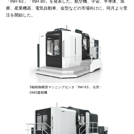
「INH 63」「INH 80」を発表した。航空機、宇宙、半導体、医
療、産業機器、電気自動車、金型などの市場向けに、同月より受
注を開始した。
5軸制御横形マシニングセンタ「INH 63」 出所：
DMG森精機