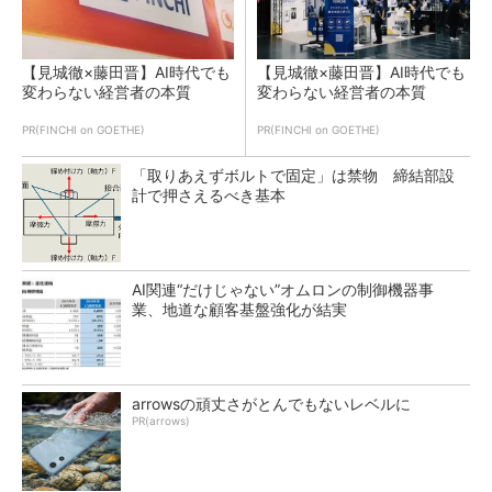
【見城徹×藤田晋】AI時代でも
【見城徹×藤田晋】AI時代でも
変わらない経営者の本質
変わらない経営者の本質
PR(FINCHI on GOETHE)
PR(FINCHI on GOETHE)
「取りあえずボルトで固定」は禁物 締結部設
計で押さえるべき基本
AI関連“だけじゃない”オムロンの制御機器事
業、地道な顧客基盤強化が結実
arrowsの頑丈さがとんでもないレベルに
PR(arrows)