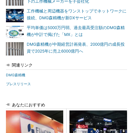
下の工作機械メーカーを子会社化
工作機械と周辺機器をワンストップでネットワークに
接続、DMG森精機が新DXサービス
平均単価は5000万円弱、過去最高受注額のDMG森精
機が中計で掲げた「MX」とは
DMG森精機が中期経営計画発表、2000億円の成長投
資で2025年に売上6000億円へ
関連リンク
DMG森精機
プレスリリース
あなたにおすすめ