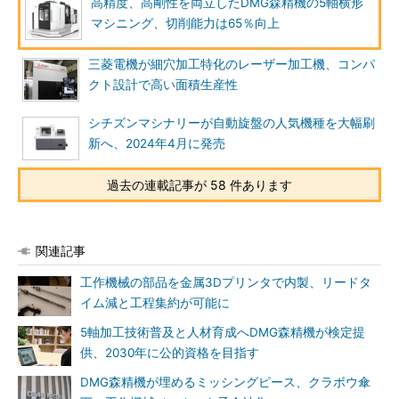
高精度、高剛性を両立したDMG森精機の5軸横形
マシニング、切削能力は65％向上
三菱電機が細穴加工特化のレーザー加工機、コンパ
クト設計で高い面積生産性
シチズンマシナリーが自動旋盤の人気機種を大幅刷
新へ、2024年4月に発売
過去の連載記事が 58 件あります
関連記事
工作機械の部品を金属3Dプリンタで内製、リードタ
イム減と工程集約が可能に
5軸加工技術普及と人材育成へDMG森精機が検定提
供、2030年に公的資格を目指す
DMG森精機が埋めるミッシングピース、クラボウ傘