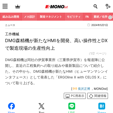
組み込み開発
メカ設計
製造マネジメント
モビリティ
FA
素材／化学
ニュース
2024年5月1日
工作機械
DMG森精機が新たなHMIを開発、高い操作性とDX
で製造現場の生産性向上
（1/2 ページ）
DMG森精機は同社の伊賀事業所（三重県伊賀市）を報道陣に公
開し、直近の工程集約への取り組みや最新製品について紹介し
た。その中から、DMG森精機が新たなHMI（ヒューマンマシンイ
ンタフェース）として発表した「ERGOline X with CELOS X」に
ついて取り上げる。
[
長沢正博
，MONOist]
PC用表示
関連情報
Share
Post
LINE
Hatena