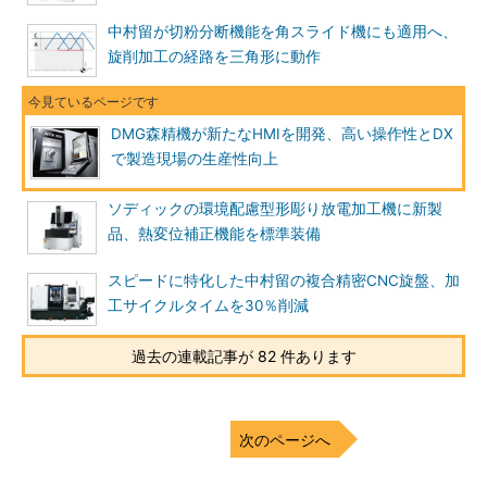
中村留が切粉分断機能を角スライド機にも適用へ、
旋削加工の経路を三角形に動作
DMG森精機が新たなHMIを開発、高い操作性とDX
で製造現場の生産性向上
ソディックの環境配慮型形彫り放電加工機に新製
品、熱変位補正機能を標準装備
スピードに特化した中村留の複合精密CNC旋盤、加
工サイクルタイムを30％削減
過去の連載記事が 82 件あります
次のページへ