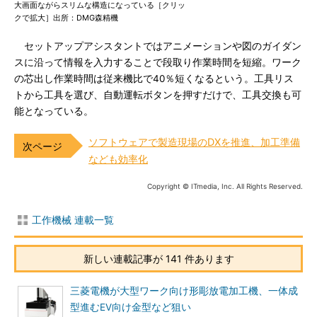
大画面ながらスリムな構造になっている［クリッ
クで拡大］出所：DMG森精機
セットアップアシスタントではアニメーションや図のガイダン
スに沿って情報を入力することで段取り作業時間を短縮。ワーク
の芯出し作業時間は従来機比で40％短くなるという。工具リス
トから工具を選び、自動運転ボタンを押すだけで、工具交換も可
能となっている。
ソフトウェアで製造現場のDXを推進、加工準備
なども効率化
Copyright © ITmedia, Inc. All Rights Reserved.
工作機械 連載一覧
新しい連載記事が 141 件あります
三菱電機が大型ワーク向け形彫放電加工機、一体成
型進むEV向け金型など狙い