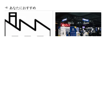
あなたにおすすめ
令和8年熊本地震による工場へ
【見城徹×藤田晋】AI時代でも
の影響まとめ
変わらない経営者の本質
PR(FINCHI on GOETHE)
異例ヒット？ 使い勝手にこだわったオムロン
の“オープンな”IO-Linkマスター
【見城徹×藤田晋】AI時代でも変わらない経営
者の本質
PR(FINCHI on GOETHE)