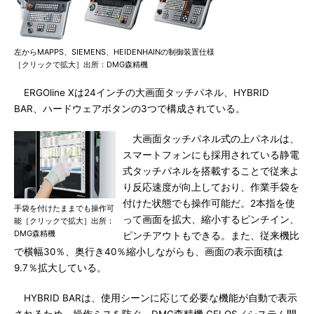
左からMAPPS、SIEMENS、HEIDENHAINの制御装置仕様
［クリックで拡大］出所：DMG森精機
ERGOline Xは24インチの大画面タッチパネル、HYBRID
BAR、ハードウェアボタンの3つで構成されている。
大画面タッチパネル式の上パネルは、
スマートフォンにも採用されている静電
式タッチパネルを搭載することで従来よ
り反応速度が向上しており、作業手袋を
付けた状態でも操作可能だ。2本指を使
手袋を付けたままでも操作可
って画面を拡大、縮小するピンチイン、
能［クリックで拡大］出所：
DMG森精機
ピンチアウトもできる。また、従来機比
で横幅30％、奥行き40％縮小しながらも、画面の表示面積は
9.7％拡大している。
HYBRID BARは、使用シーンに応じて必要な機能が自動で表示