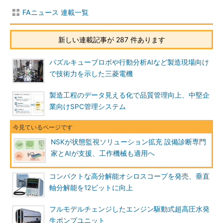
FAニュース 連載一覧
新しい連載記事が 287 件あります
パズルキューブロボや行動分析AIなど製造現場向け
で技術力を示した三菱電機
製造工程のデータ見える化で品質管理向上、中堅企
業向けSPC管理システム
NSKが状態監視ソリューション拡充 設備診断専門
家とAIが支援、工作機械も適用へ
コンパクトな高分解能オシロスコープを発売、垂直
軸分解能を12ビットに向上
フルモデルチェンジしたエンジン駆動式超高圧水発
生ポンプユニット