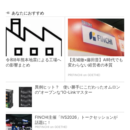
あなたにおすすめ
令和8年熊本地震による工場へ
【見城徹×藤田晋】AI時代でも
の影響まとめ
変わらない経営者の本質
PR(FINCHI on GOETHE)
異例ヒット？ 使い勝手にこだわったオムロン
の“オープンな”IO-Linkマスター
FINCHI主催「IVS2026」トークセッションが
話題に！
PR(FINCHI on GOETHE)