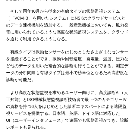
そして同年10月から従来の有線タイプの状態監視システム
（「VCM-3」を用いたシステム）にNSKのクラウドサービスと
のデータ連携機能を追加する。一般産業機械においても、風力発
電に用いられているような高度な状態監視システムを、クラウド
を通じて利用できるようになる。
有線タイプは振動センサーをはじめとしたさまざまなセンサー
を接続することができ、振動や回転速度、発電量、温度、圧力な
ど他のデータを用いた複合的な診断を行うことができる。測定デ
ータの分析間隔も有線タイプは最小で秒単位となるため高密度な
診断が可能だ。
より高度な状態監視を求めるユーザー向けに、高度診断AI（人
工知能）とISO機械状態監視診断技術者で最上位のカテゴリーIV
の資格を持つ6人をはじめとした診断エキスパートによる遠隔監
視サービスを提供する。日本語、英語、ドイツ語に対応した
UI（ユーザーインタフェース）で遠隔でも状態監視ができ、診断
レポートも見られる。