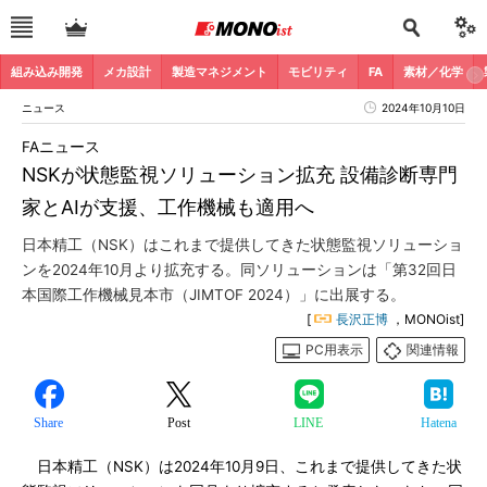
組み込み開発
メカ設計
製造マネジメント
モビリティ
FA
素材／化学
ニュース
2024年10月10日
FAニュース
NSKが状態監視ソリューション拡充 設備診断専門
家とAIが支援、工作機械も適用へ
日本精工（NSK）はこれまで提供してきた状態監視ソリューショ
ンを2024年10月より拡充する。同ソリューションは「第32回日
本国際工作機械見本市（JIMTOF 2024）」に出展する。
[
長沢正博
，MONOist]
PC用表示
関連情報
Share
Post
LINE
Hatena
日本精工（NSK）は2024年10月9日、これまで提供してきた状