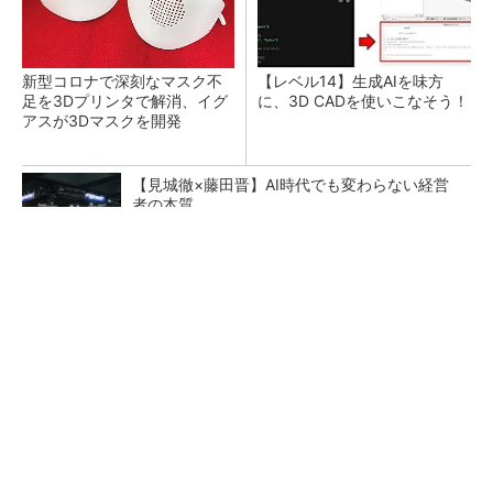
新型コロナで深刻なマスク不
【レベル14】生成AIを味方
足を3Dプリンタで解消、イグ
に、3D CADを使いこなそう！
アスが3Dマスクを開発
【見城徹×藤田晋】AI時代でも変わらない経営
者の本質
PR(FINCHI on GOETHE)
令和8年熊本地震による工場への影響まとめ
狭小な駐車場に、シャープがポールカメラ式製
品発表 市場シェア10％目指す