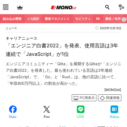
組み込み開発
メカ設計
製造マネジメント
モビリティ
FA
素材／化学
ニュース
2022年12月15日
キャリアニュース
「エンジニア白書2022」を発表、使用言語は3年
連続で「JavaScript」が1位
エンジニアコミュニティー「Qiita」を展開するQiitaが「エンジニ
ア白書2022」を発表した。最も使われている言語は3年連続
「JavaScript」で、「Go」と「Rust」は、他の言語に比べて、
「年収800万円以上」の割合が高かった。
[MONOist]
PC用表示
関連情報
Share
Post
LINE
Hatena