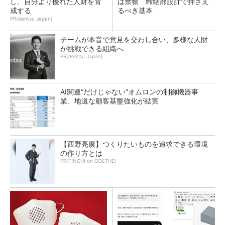
し、自分より優れた人財を育
は禁物 締結部設計で押さえ
成する
るべき基本
PR(dentsu Japan)
チームが本音で意見を交わし合い、多様な人財
が挑戦できる組織へ
PR(dentsu Japan)
AI関連“だけじゃない”オムロンの制御機器事
業、地道な顧客基盤強化が結実
【西野亮廣】つくりたいものを追求できる環境
の作り方とは
PR(FINCHI on GOETHE)