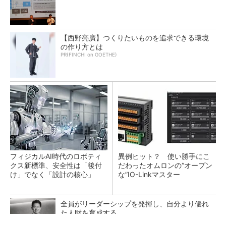
【西野亮廣】つくりたいものを追求できる環境
の作り方とは
PR(FINCHI on GOETHE)
フィジカルAI時代のロボティ
異例ヒット？ 使い勝手にこ
クス新標準、安全性は「後付
だわったオムロンの“オープン
け」でなく「設計の核心」
な”IO-Linkマスター
全員がリーダーシップを発揮し、自分より優れ
た人財を育成する
PR(dentsu Japan)