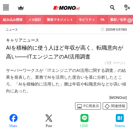
組み込み開発
メカ設計
製造マネジメント
モビリティ
FA
素材／化学
ニュース
2025年3月19日
キャリアニュース
AIを積極的に使う人ほど年収が高く、転職意向が
高い――ITエンジニアのAI活用調査
（1/2 ページ）
サーバーワークスが「ITエンジニアのAI活用に関する調査」の結
果を発表した。業務でAIを活用した度合いを基に分析したとこ
ろ、「AIを積極的に活用した」層は年収や転職意向などが高い傾
向にあった。
[MONOist]
PC用表示
関連情報
Share
Post
LINE
Hatena