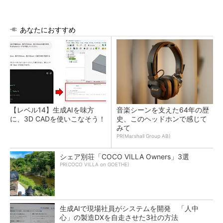
あなたにおすすめ
【レベル14】生成AIを味方
音楽シーンを支えた64年の歴
に、3D CADを使いこなそう！
史、このヘッドホンで感じて
みて
PR(Marshall Group AB)
シェア別荘「COCO VILLA Owners」3選
PR(COCO VILLA on GOETHE)
生成AIで現場社員がシステムを開発 「人中
心」の製造DXを自走させた3社の方法