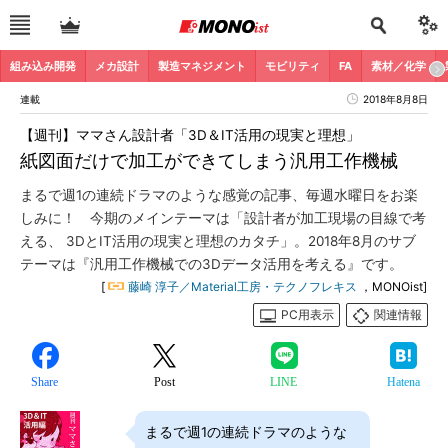
組み込み開発
メカ設計
製造マネジメント
モビリティ
FA
素材／化学
連載
2018年8月8日
【週刊】ママさん設計者「3D＆IT活用の現実と理想」
紙図面だけで加工ができてしまう汎用工作機械
まるで週1の連続ドラマのような感覚の記事、毎週水曜日をお楽
しみに！ 今期のメインテーマは「設計者が加工現場の目線で考
える、 3DとIT活用の現実と理想のカタチ」。2018年8月のサブ
テーマは『汎用工作機械での3Dデータ活用を考える』です。
[
藤崎 淳子／Material工房・テクノフレキス
，MONOist]
PC用表示
関連情報
Share
Post
LINE
Hatena
まるで週1の連続ドラマのような