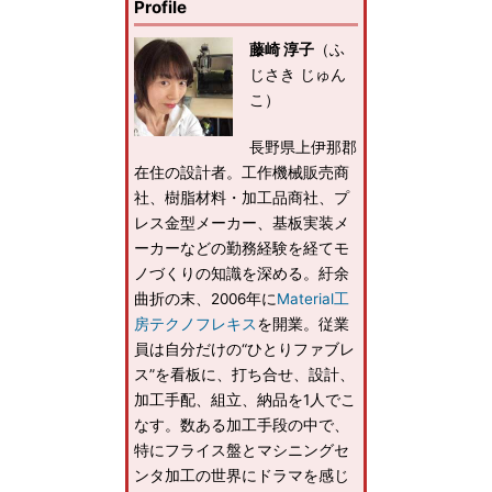
Profile
藤崎 淳子
（ふ
じさき じゅん
こ）
長野県上伊那郡
在住の設計者。工作機械販売商
社、樹脂材料・加工品商社、プ
レス金型メーカー、基板実装メ
ーカーなどの勤務経験を経てモ
ノづくりの知識を深める。紆余
曲折の末、2006年に
Material工
房テクノフレキス
を開業。従業
員は自分だけの“ひとりファブレ
ス”を看板に、打ち合せ、設計、
加工手配、組立、納品を1人でこ
なす。数ある加工手段の中で、
特にフライス盤とマシニングセ
ンタ加工の世界にドラマを感じ