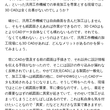
ん」といった汎用工作機械での単発加工を専業とする現場では、
3D CADは全く出番がないのでしょうか？
確かに、汎用工作機械では自由曲面を含んだ加工はしません
し、そもそも紙図面さえあれば作業ができるので、3D CADはも
とよりCADデータ自体なくても構わないものです。それでも、
「なくても構わない」というのはさておいて、汎用工作機械の加
工現場にも3D CADがあれば、どんなメリットがあるのかを探っ
てみましょう。
世にCADが普及する前の図面は手描きで、それ以外に設計情報
を伝える手段がなかったので、そこには設計の作り込みが漏れな
く反映されていました。やがて2次元CADによる製図が一般化し
て、加工工場へは紙図面の他に、DXFやDWGといったCADデー
タも支給されるようになりました。そうして時をへた今も、現場
ではとにかく紙図面が重要、常に優位なのです。しかし、最近そ
の重要なはずの紙図面に異変が起きていて、そのせいで加工が止
まってしまうことがしばしばあるのです。これは私自身も気を付
けたいことなので「異変」だなどと大げさな言葉で書きますが、