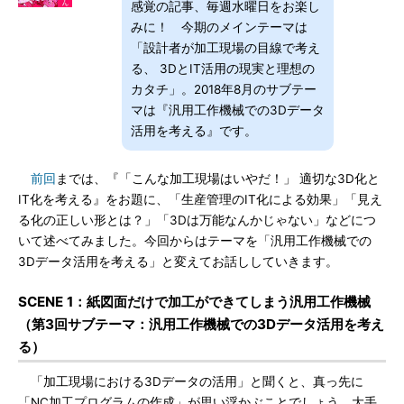
感覚の記事、毎週水曜日をお楽し
みに！ 今期のメインテーマは
「設計者が加工現場の目線で考え
る、 3DとIT活用の現実と理想の
カタチ」。2018年8月のサブテー
マは『汎用工作機械での3Dデータ
活用を考える』です。
前回
までは、『「こんな加工現場はいやだ！」 適切な3D化と
IT化を考える』をお題に、「生産管理のIT化による効果」「見え
る化の正しい形とは？」「3Dは万能なんかじゃない」などにつ
いて述べてみました。今回からはテーマを「汎用工作機械での
3Dデータ活用を考える」と変えてお話ししていきます。
SCENE 1：紙図面だけで加工ができてしまう汎用工作機械
（第3回サブテーマ：汎用工作機械での3Dデータ活用を考え
る）
「加工現場における3Dデータの活用」と聞くと、真っ先に
「NC加工プログラムの作成」が思い浮かぶことでしょう。大手