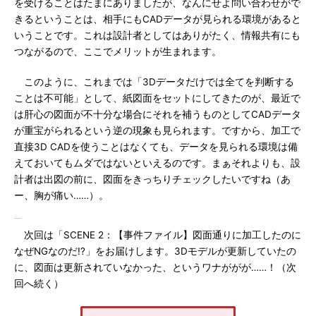
を受けることはたまにありましたが、なんにせよ問い合わせがで
きるということは、相手にもCADデータが見られる環境があると
いうことです。これは設計者としてはありがたく、情報共有にも
つながるので、ここでメリットが生まれます。
このように、これまでは「3Dデータだけでは全てを判断する
ことは不可能」として、紙図面をセットにしてきたのが、最近で
は肝心の図面が不十分な場合にそれを補うものとしてCADデータ
が重宝がられるという逆の現象も見られます。ですから、加工で
直接3D CADを使うことはなくても、データを見られる環境は備
えておいてもムダではないといえるのです。まぁそれよりも、設
計者は出図の前に、図面をきっちりチェックしたいですね（あ
ー、胸が痛い……）。
次回は「SCENE 2：【事件ファイル】図面通りに加工したのに
なぜNGなのだ!?」をお届けします。3Dモデルが更新していたの
に、図面は更新されていなかった、というワナががが……！（次
回へ続く）