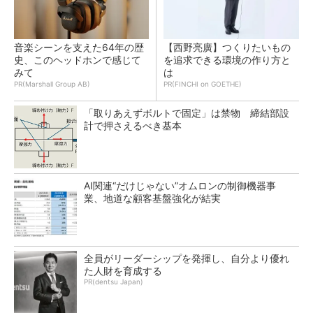
音楽シーンを支えた64年の歴
【西野亮廣】つくりたいもの
史、このヘッドホンで感じて
を追求できる環境の作り方と
みて
は
PR(Marshall Group AB)
PR(FINCHI on GOETHE)
「取りあえずボルトで固定」は禁物 締結部設
計で押さえるべき基本
AI関連“だけじゃない”オムロンの制御機器事
業、地道な顧客基盤強化が結実
全員がリーダーシップを発揮し、自分より優れ
た人財を育成する
PR(dentsu Japan)