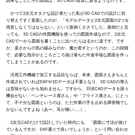
因果なことにその原因は、3D CADの普及にあるようなのです。
かつて2次元オタクな設計者だった私が3D CADでの設計に切
り替えてすぐ直面したのが、「モデルデータと2次元図面の2つを
用意しなくてはならない」という面倒くささでした。面倒だと言
っても、3D CADの作図機能を使っての図面作成なので、2次元
CADで一から図面を書くことに比べたらはるかに楽です。です
が、楽さからの気の緩みなのか、魔が差すというのか、この段階
で、必要な指示がところどころ抜け落ちた中途半端な図面を作っ
てしまうことがあるのです。
汎用工作機械で加工する品目ならば、本来、図面さえきちんと
作成されていればDXFや3Dデータは不要となり、3D CADの導入
は意味がないかも知れません。ですから、日頃CADデータを扱う
機会がない「ベンチレース屋さん」や「フライス屋さん」にとっ
て、不十分な図面というのは、ただ作業の手を止める障害物でし
かないんですよね（あー、耳が痛い……）。
2次元CADだけで設計していた時代にも、「図面に寸法が抜け
ているんですが、DXF通りで良いでしょうか」という問い合わせ