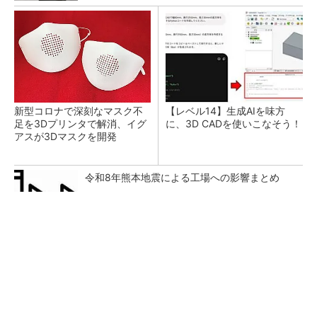
新型コロナで深刻なマスク不
【レベル14】生成AIを味方
足を3Dプリンタで解消、イグ
に、3D CADを使いこなそう！
アスが3Dマスクを開発
令和8年熊本地震による工場への影響まとめ
【見城徹×藤田晋】AI時代でも変わらない経営
者の本質
PR(FINCHI on GOETHE)