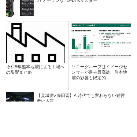
の“オープンな”IO-Linkマスター
令和8年熊本地震による工場へ
ソニーグループはイメージセ
の影響まとめ
ンサーが過去最高益、熊本地
震の影響も限定的
【見城徹×藤田晋】AI時代でも変わらない経営
者の本質
PR(FINCHI on GOETHE)
AI関連“だけじゃない”オムロンの制御機器事
業、地道な顧客基盤強化が結実