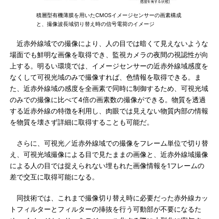
積層型有機薄膜を用いたCMOSイメージセンサーの画素構成
と、撮像波長域切り替え時の信号電荷のイメージ
近赤外線域での撮像により、人の目では暗くて見えないような
場面でも鮮明な画像を取得でき、監視カメラの夜間の視認性が向
上する。明るい環境では、イメージセンサーの近赤外線域感度を
なくして可視光域のみで撮像すれば、色情報を取得できる。ま
た、近赤外線域の感度を全画素で同時に制御するため、可視光域
のみでの撮像に比べて4倍の画素数の撮像ができる。物質を透過
する近赤外線の特徴を利用し、肉眼では見えない物質内部の情報
を物質を壊さず詳細に取得することも可能だ。
さらに、可視光／近赤外線域での撮像をフレーム単位で切り替
え、可視光域撮像による目で見たままの画像と、近赤外線域撮像
による人の目では捉えられない埋もれた画像情報を1フレームの
差で交互に取得可能になる。
同技術では、これまで撮像切り替え時に必要だった赤外線カッ
トフィルターとフィルターの挿抜を行う可動部が不要になるた