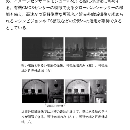
め、イメージセンサーをモジュール化する際に小型化に寄与す
る。有機CMOSセンサーの特徴であるグローバルシャッターの機
能も備え、高速かつ高解像度な可視光／近赤外線域撮像が求めら
れるマシンビジョンやITS監視などの分野への活用が期待できる
としている。
暗い場所と明るい場所の撮像。可視光域のみ（左）、可視光
域と近赤外線域（右）
近赤外線域撮像では水槽の醤油が透けて、奥にある瓶のラベ
ルが認識できる。可視光域のみ（左）、可視光域と近赤外線
域（右）