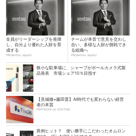
全員がリーダーシップを発揮
チームが本音で意見を交わし
し、自分より優れた人財を育
合い、多様な人財が挑戦でき
成する
る組織へ
PR(dentsu Japan)
PR(dentsu Japan)
狭小な駐車場に、シャープがポールカメラ式製
品発表 市場シェア10％目指す
【見城徹×藤田晋】AI時代でも変わらない経営
者の本質
PR(FINCHI on GOETHE)
異例ヒット？ 使い勝手にこだわったオムロン