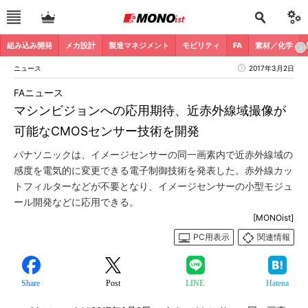
組み込み開発
メカ設計
製造マネジメント
モビリティ
FA
素材／化学
ニュース
2017年3月2日
FAニュース
マシンビジョンへの応用期待、近赤外線域撮像が
可能なCMOSセンサー技術を開発
パナソニックは、イメージセンサーの同一画素内で近赤外線域の
感度を電気的に変更できる電子制御技術を発表した。赤外線カッ
トフィルターなどが不要となり、イメージセンサーの小型モジュ
ール開発などに応用できる。
[MONOist]
PC用表示
関連情報
Share
Post
LINE
Hatena