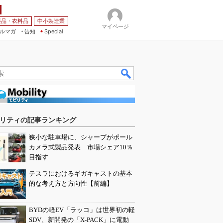
薬品・衣料品
中小製造業
マイページ
ルマガ
告知
Special
リティの記事ランキング
狭小な駐車場に、シャープがポール
カメラ式製品発表 市場シェア10％
目指す
テスラにおけるギガキャストの基本
的な考え方と方向性【前編】
BYDの軽EV「ラッコ」は世界初の軽
SDV、新開発の「X-PACK」に電動