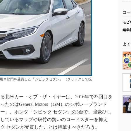
コー
モビ
編集
よく
用車部門を受賞した「シビックセダン」 （クリックして拡
北米カー・オブ・ザ・イヤーは、2016年で23回目を
はGeneral Motors（GM）のシボレーブランド
ー」、ホンダ「シビック セダン」の3台で、強豪ひし
透しているマリブや破竹の勢いのロードスターを抑え
ク セダンが受賞したことは特筆すべきだろう。