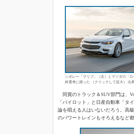
シボレー「マリブ」（左）とマツダの「ロ
終選考に残った （クリックして拡大） 出典：Gen
同賞のトラック＆SUV部門は、Vol
「パイロット」と日産自動車「タイ
論を唱える人はいないだろう。高
のパワートレインもそろえるなど都