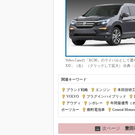
Volvo Carsの「XC90」のライバル
XD」（右） （クリックして拡大） 出典
関連キーワード
ブランド戦略
|
エンジン
|
本田技研
VOLVO
|
プラグインハイブリッド
|
アウディ
|
シボレー
|
年間最優秀（
ポーツカー
|
燃料電池車
|
General Motors
次ページ
豊田
→