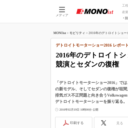
工
産
メディア
脱
つながる技術
AI×技術
MONOist
>
モビリティ
>
2016年のデトロイトショー
つながる工場
AI×設備
つながるサービ
Physical
デトロイトモーターショー2016 レポー
2016年のデトロイト
競演とセダンの復権
「デトロイトモーターショー2016」で
の新モデル、そしてセダンの復権が垣間
排気ガス不正問題と向き合うVolkswa
デトロイトモーターショーを振り返る。
2016年02月19日 10時00分 公開
印刷する
見る