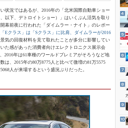
3Dプリンタ
産業オープンネット展
状況ではあるが、2016年の「北米国際自動車ショー
デジタルツインとCAE
ー、以下、デトロイトショー）」はいくぶん活気を取り
S＆OP
ー開幕前夜に行われた「ダイムラー・ナイト」のレポー
インダストリー4.0
「Eクラス」は「Sクラス」に比肩、ダイムラーが2016
イノベーション
、景気の回復材料を見て取れたことが多分に影響してい
製造業ビッグデータ
ていた感があった消費者向けエレクトロニクス展示会
、2016年は61車種のワールドプレミアがそろうなど地
メイドインジャパン
2015年の80万8775人と比べて微増の81万5575
植物工場
5068人が来場するという盛況ぶりだった。
知財マネジメント
海外生産
グローバル設計・開発
制御セキュリティ
新型コロナへの対応