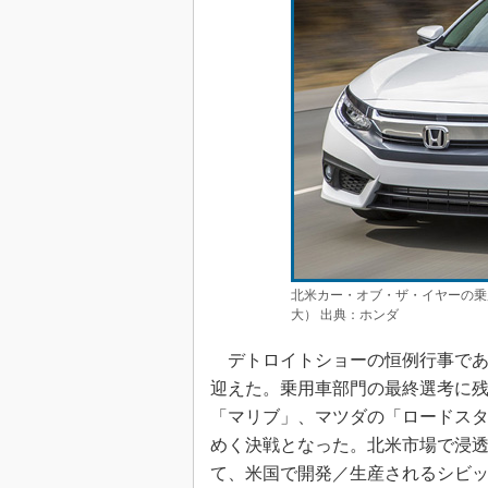
北米カー・オブ・ザ・イヤーの乗
大） 出典：ホンダ
デトロイトショーの恒例行事である
迎えた。乗用車部門の最終選考に残ったの
「マリブ」、マツダの「ロードスタ
めく決戦となった。北米市場で浸
て、米国で開発／生産されるシビッ