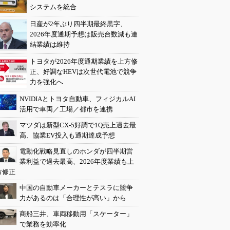
システムを統合
日産が2年ぶり四半期最終黒字、
2026年度通期予想は販売台数減も連
結業績は維持
トヨタが2026年度通期業績を上方修
正、好調なHEVは次世代電池で競争
力を強化へ
NVIDIAとトヨタ自動車、フィジカルAI
活用で車両／工場／都市を連携
マツダは新型CX-5好調で1Q売上過去最
高、協業EV投入も通期達成予想
電動化戦略見直しのホンダが四半期営
業利益で過去最高、2026年度業績も上
方修正
中国の自動車メーカーとテスラに競争
力があるのは「合理性が高い」から
商船三井、車両移動用「スケーター」
で業務を効率化