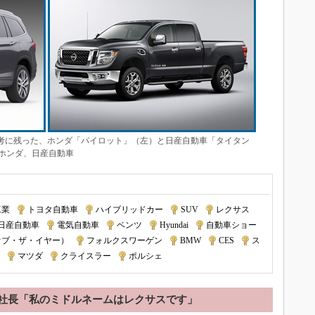
として選考に残った、ホンダ「パイロット」（左）と日産自動車「タイタン
：ホンダ、日産自動車
工業
|
トヨタ自動車
|
ハイブリッドカー
|
SUV
|
レクサス
|
日産自動車
|
電気自動車
|
ベンツ
|
Hyundai
|
自動車ショー
|
オブ・ザ・イヤー）
|
フォルクスワーゲン
|
BMW
|
CES
|
ス
|
マツダ
|
クライスラー
|
ポルシェ
社長「私のミドルネームはレクサスです」