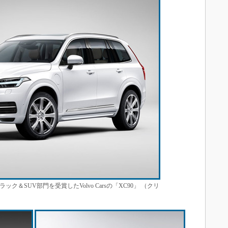
＆SUV部門を受賞したVolvo Carsの「XC90」 （クリ