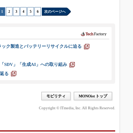
1
|
2
|
3
|
4
|
5
|
6
次のページへ
ラック製造とバッテリーリサイクルに迫る
「SDV」「生成AI」への取り組み
返る
モビリティ
MONOist トップ
Copyright © ITmedia, Inc. All Rights Reserved.