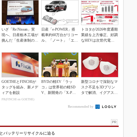
いざ「Re:Nissan」実
日産「e-POWER」搭
トヨタが2026年度通期
現へ、日産栃木工場が
載車約60万台がリコー
業績を上方修正、好調
挑んだ「生産体制の比
ル、「ノート」「エク
なHEVは次世代電池
例化」
ストレイル」な...
で競争力を強化へ
GOETHEとFINCHIが
BYDの軽EV「ラッ
新型コロナで深刻なマ
タッグを組み、新メデ
コ」は世界初の軽SD
スク不足を3Dプリン
ィアを創設
V、新開発の「X-PAC
タで解消、イグアスが
K」に電動システ...
3Dマスクを開発
PR(FINCHI on GOETHE)
Recommended by
PR
造とバッテリーリサイクルに迫る