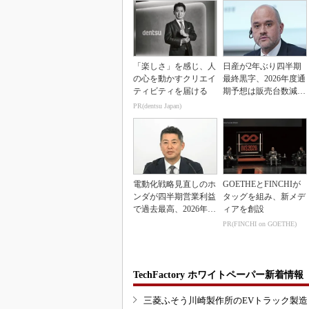
「楽しさ」を感じ、人
日産が2年ぶり四半期
の心を動かすクリエイ
最終黒字、2026年度通
ティビティを届ける
期予想は販売台数減も
連結業績は維持
PR(dentsu Japan)
電動化戦略見直しのホ
GOETHEとFINCHIが
ンダが四半期営業利益
タッグを組み、新メデ
で過去最高、2026年度
ィアを創設
業績も上方修正
PR(FINCHI on GOETHE)
TechFactory ホワイトペーパー新着情報
三菱ふそう川崎製作所のEVトラック製