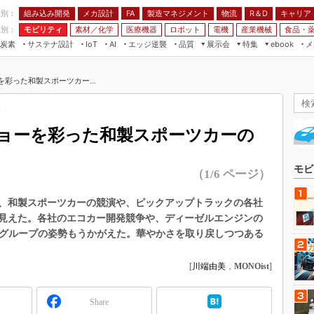
程別：
組み込み開発
メカ設計
製造マネジメント
物流
R＆D
キャリア
FA
業別：
モビリティ
素材／化学
医療機器
ロボット
電機
産業機械
食品・
炭素
サステナ設計
エッジ逆襲
品質
展示会
特集
メ
IoT
AI
ebook
伝承
組み込み開発
CEATEC
読者調査まとめ
編集後記
を彩った和製スポーツカー...
JIMTOF
保全
メカ設計
つながるクルマ
組込み/エッジ コンピューティング
ス
 AI
製造マネジメント
5G
ト
展＆IoT/5Gソリューション展
VR／AR
FA
ショーを彩った和製スポーツカーの
IIFES
モビリティ
フィールドサービス
国際ロボット展
素材／化学
FPGA
モビ
（1/6 ページ）
ジャパンモビリティショー
組み込み画像技術
TECHNO-FRONTIER
は、和製スポーツカーの競演や、ピックアップトラックの各社
組み込みモデリング
見えた。各社のエコカー開発競争や、ディーゼルエンジンの
人テク展
Windows Embedded
genグループの姿勢もうかがえた。華やかさを取り戻しつつある
スマート工場EXPO
車載ソフト開発
EdgeTech+
[
川端由美
，
MONOist
]
ISO26262
日本ものづくりワールド
無償設計ツール
Share
AUTOMOTIVE WORLD