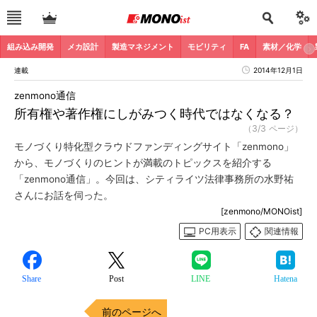
組み込み開発
メカ設計
製造マネジメント
モビリティ
FA
素材／化学
連載
2014年12月1日
zenmono通信
所有権や著作権にしがみつく時代ではなくなる？
（3/3 ページ）
モノづくり特化型クラウドファンディングサイト「zenmono」
から、モノづくりのヒントが満載のトピックスを紹介する
「zenmono通信」。今回は、シティライツ法律事務所の水野祐
さんにお話を伺った。
[zenmono/MONOist]
PC用表示
関連情報
Share
Post
LINE
Hatena
前のページへ