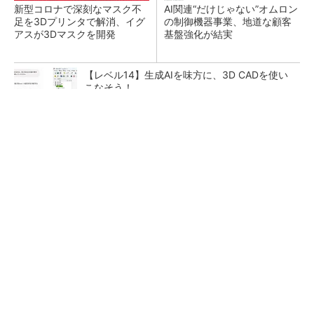
新型コロナで深刻なマスク不
AI関連“だけじゃない”オムロン
足を3Dプリンタで解消、イグ
の制御機器事業、地道な顧客
アスが3Dマスクを開発
基盤強化が結実
【レベル14】生成AIを味方に、3D CADを使い
こなそう！
SNSアカウントを着実に成長。実はみんなココ
使ってます。
PR(Dreaw合同会社)
「取りあえずボルトで固定」は禁物 締結部設
計で押さえるべき基本