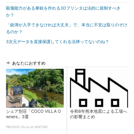
殺傷能力がある拳銃を作れる3Dプリンタは法的に規制すべき
か？
「銃弾が入手できなければ大丈夫」で、本当に不安は取りのぞけ
るのか？
3次元データを直接保護してくれる法律ってないのね？
あなたにおすすめ
シェア別荘「COCO VILLA O
令和8年熊本地震による工場へ
wners」3選
の影響まとめ
PR(COCO VILLA on GOETHE)