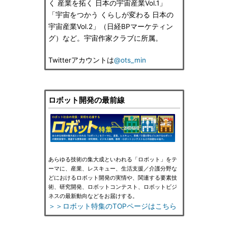
く 産業を拓く 日本の宇宙産業Vol.1」
「宇宙をつかう くらしが変わる 日本の
宇宙産業Vol.2」（日経BPマーケティン
グ）など。宇宙作家クラブに所属。
Twitterアカウントは
@ots_min
ロボット開発の最前線
あらゆる技術の集大成といわれる「ロボット」をテ
ーマに、産業、レスキュー、生活支援／介護分野な
どにおけるロボット開発の実情や、関連する要素技
術、研究開発、ロボットコンテスト、ロボットビジ
ネスの最新動向などをお届けする。
＞＞ロボット特集のTOPページはこちら