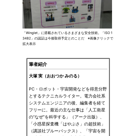
「Winglet」に搭載されているさまざまな安全技術。「ISO 1
3482」の認証は今後取得予定とのことだ ※画像クリックで
拡大表示
筆者紹介
大塚 実（おおつか みのる）
PC・ロボット・宇宙開発などを得意分野
とするテクニカルライター。電力会社系
システムエンジニアの後、編集者を経て
フリーに。最近の主な仕事は「人工衛星
の“なぜ”を科学する」（アーク出版）、
「小惑星探査機「はやぶさ」の超技術」
（講談社ブルーバックス）、「宇宙を開