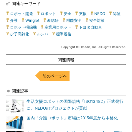
関連キーワード
ロボット開発
|
ロボット
|
安全
|
支援
|
NEDO
|
認証
|
介護
|
Winglet
|
産総研
|
機能安全
|
安全対策
|
ロボット掃除機
|
産業用ロボット
|
トヨタ自動車
|
少子高齢化
|
ルンバ
|
標準規格
Copyright © ITmedia, Inc. All Rights Reserved.
関連情報
前のページへ
関連記事
生活支援ロボットの国際規格「ISO13482」正式発行
に、NEDOのプロジェクトが貢献
国内「介護ロボット」市場は2015年度から本格化