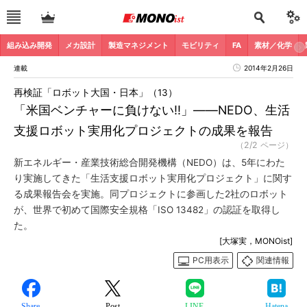
組み込み開発
メカ設計
製造マネジメント
モビリティ
FA
素材／化学
連載
2014年2月26日
再検証「ロボット大国・日本」（13）
「米国ベンチャーに負けない!!」――NEDO、生活
支援ロボット実用化プロジェクトの成果を報告
（2/2 ページ）
新エネルギー・産業技術総合開発機構（NEDO）は、5年にわた
り実施してきた「生活支援ロボット実用化プロジェクト」に関す
る成果報告会を実施。同プロジェクトに参画した2社のロボット
が、世界で初めて国際安全規格「ISO 13482」の認証を取得し
た。
[大塚実，MONOist]
PC用表示
関連情報
Share
Post
LINE
Hatena