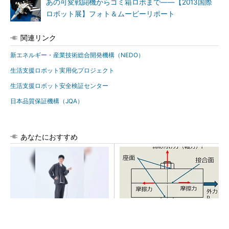
あの可変戦闘機からゴミ箱ロボまで――【2013国際
ロボット展】フォト＆ムービーリポート
関連リンク
新エネルギー・産業技術総合開発機構（NEDO）
生活支援ロボット実用化プロジェクト
生活支援ロボット安全検証センター
日本品質保証機構（JQA）
あなたにおすすめ
【西野亮廣】つくりたいもの
「取りあえずボルトで固定」
を追求できる環境の作り方と
は禁物 締結部設計で押さえ