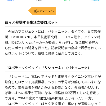
前のページへ
続々と登場する生活支援ロボット
今回のプロジェクトには、パナソニック、ダイフク、日立製作
所、CYBERDYNE、本田技術研究所、トヨタ自動車、アイシン精
機、IDECといったメーカーが参画。それぞれ、安全技術を導入
したロボットの開発を行った。記者説明会の会場で展示されてい
たロボットについて、最後に簡単に紹介しておこう。
「ロボティックベッド」「リショーネ」（パナソニック）
リショーネは、電動ケアベッドと電動リクライニング車いすが
融合したロボット介護機器。ベッドの半分が分離して車いすにな
るので、要介護者を抱きかかえる必要がなく、介助者が1人いれ
ば車いすへの移乗が可能になる。価格は100万円くらいを想定し
ており、2014年度の早期に販売を開始したいそうだ。一方、
「ロボティックベッド」は自立支援用で、車いすが電動になって