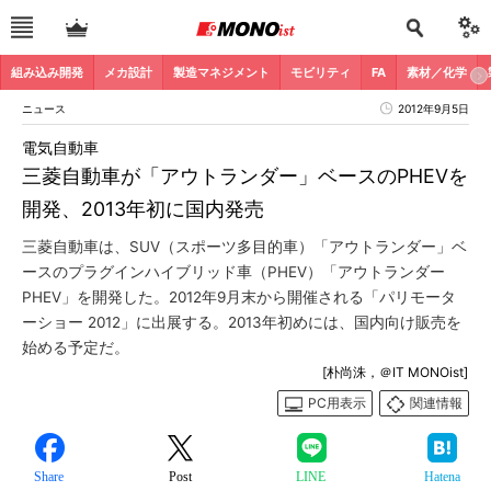
組み込み開発
メカ設計
製造マネジメント
モビリティ
FA
素材／化学
ニュース
2012年9月5日
電気自動車
三菱自動車が「アウトランダー」ベースのPHEVを
開発、2013年初に国内発売
三菱自動車は、SUV（スポーツ多目的車）「アウトランダー」ベ
ースのプラグインハイブリッド車（PHEV）「アウトランダー
PHEV」を開発した。2012年9月末から開催される「パリモータ
ーショー 2012」に出展する。2013年初めには、国内向け販売を
始める予定だ。
[朴尚洙，＠IT MONOist]
PC用表示
関連情報
Share
Post
LINE
Hatena