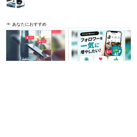
あなたにおすすめ
SNSアカウントを着実に成
SNSアカウントを着実に成
長。実はみんなココ使ってま
長。実はみんなココ使ってま
す。
す。
PR(Dreaw合同会社)
PR(Dreaw合同会社)
「取りあえずボルトで固定」は禁物 締結部設
計で押さえるべき基本
AI関連“だけじゃない”オムロンの制御機器事