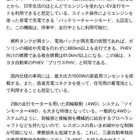
とから、日常生活のほとんどでエンジンを使わないEV走行モー
ドを利用できると想定している。スイッチ操作によりエンジンを
使った発電で充電できる「バッテリーチャージモード」も設定し
た。この機能は、停車中、走行中ともに利用可能だ。
燃料タンクが満タン、電池パックが満充電の状態であれば、ガ
ソリンの補給や充電を行わずに880km以上を走行できる。PHEV
向けの燃費である複合燃費は61.0km/l以上になる。この値は、ト
ヨタ自動車のPHEV「プリウスPHV」と同等である。
国内仕様の車両には、最大出力1500Wの家庭用コンセントを搭
載する。また、急速充電コネクタを使って、住宅用の蓄電池とし
て利用することも想定している。
2個の走行モーターを用いた四輪駆動（4WD）システム「ツイ
ンモーター4WD」も大きな特徴となっている。一般的な4WDシ
ステムのように、前輪側と後輪側を機械的に結合するプロペラシ
ャフトなどを持たないので、レスポンスの良いきめ細やかな制御
が可能になり、摩擦損失も低減できる。これに、三菱自動車独自
の車両運動統合制御システム「S-AWC」を組み合わせること