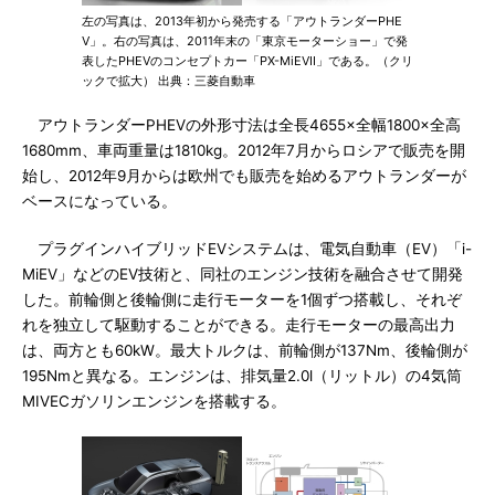
左の写真は、2013年初から発売する「アウトランダーPHE
V」。右の写真は、2011年末の「東京モーターショー」で発
表したPHEVのコンセプトカー「PX-MiEVII」である。（クリ
ックで拡大） 出典：三菱自動車
アウトランダーPHEVの外形寸法は全長4655×全幅1800×全高
1680mm、車両重量は1810kg。2012年7月からロシアで販売を開
始し、2012年9月からは欧州でも販売を始めるアウトランダーが
ベースになっている。
プラグインハイブリッドEVシステムは、電気自動車（EV）「i-
MiEV」などのEV技術と、同社のエンジン技術を融合させて開発
した。前輪側と後輪側に走行モーターを1個ずつ搭載し、それぞ
れを独立して駆動することができる。走行モーターの最高出力
は、両方とも60kW。最大トルクは、前輪側が137Nm、後輪側が
195Nmと異なる。エンジンは、排気量2.0l（リットル）の4気筒
MIVECガソリンエンジンを搭載する。