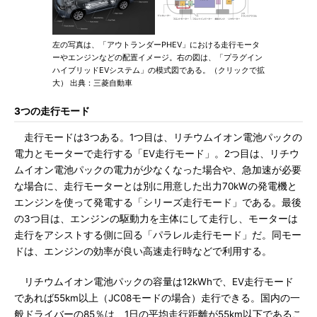
左の写真は、「アウトランダーPHEV」における走行モータ
ーやエンジンなどの配置イメージ。右の図は、「プラグイン
ハイブリッドEVシステム」の模式図である。（クリックで拡
大） 出典：三菱自動車
3つの走行モード
走行モードは3つある。1つ目は、リチウムイオン電池パックの
電力とモーターで走行する「EV走行モード」。2つ目は、リチウ
ムイオン電池パックの電力が少なくなった場合や、急加速が必要
な場合に、走行モーターとは別に用意した出力70kWの発電機と
エンジンを使って発電する「シリーズ走行モード」である。最後
の3つ目は、エンジンの駆動力を主体にして走行し、モーターは
走行をアシストする側に回る「パラレル走行モード」だ。同モー
ドは、エンジンの効率が良い高速走行時などで利用する。
リチウムイオン電池パックの容量は12kWhで、EV走行モード
であれば55km以上（JC08モードの場合）走行できる。国内の一
般ドライバーの85％は、1日の平均走行距離が55km以下であるこ