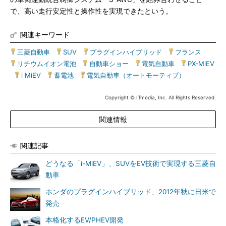
で、高い走行安定性と操作性を実現できたという。
関連キーワード
三菱自動車
|
SUV
|
プラグインハイブリッド
|
フランス
|
リチウムイオン電池
|
自動車ショー
|
電気自動車
|
PX-MiEV
|
i MiEV
|
蓄電池
|
電気自動車（オートモーティブ）
Copyright © ITmedia, Inc. All Rights Reserved.
関連情報
関連記事
どうなる「i-MiEV」、SUVをEV技術で実現する三菱自
動車
ホンダのプラグインハイブリッド、2012年秋に日米で
発売
本格化するEV/PHEV開発