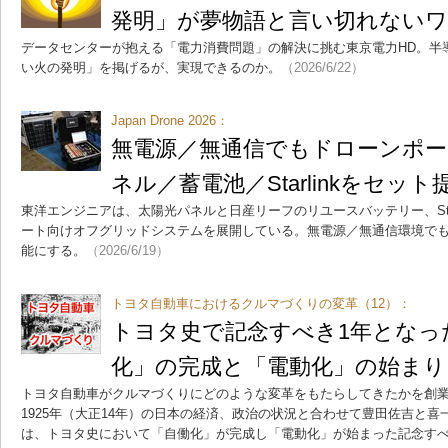
発明」が夢物語と言い切れない
データセンターが抱える「電力消費問題」の解決に挑む東京電力HD。半
い火の発明」を掲げるが、実現できるのか。
（2026/6/22）
Japan Drone 2026：
無電源／無通信でもドローンポー
ネル／蓄電池／Starlinkをセット
東洋エンジニアは、太陽光パネルと日産リーフのリユースバッテリー、Star
ート向けオフグリッドシステムを展開している。無電源／無通信環境で
能にする。
（2026/6/19）
トヨタ自動車におけるクルマづくりの変革（12）：
トヨタ史で記念すべき1年となった
化」の完成と「電動化」の始まり
トヨタ自動車がクルマづくりにどのような変革をもたらしてきたかを創業
1925年（大正14年）の日本の経済、政治の状況と合わせて豊田佐吉と喜
は、トヨタ史において「自働化」が完成し「電動化」が始まった記念すべ