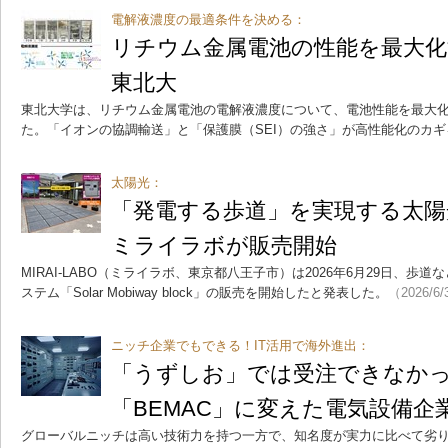
電解液濃度の最適条件を決める：
リチウム金属電池の性能を最大化
東北大
東北大学は、リチウム金属電池の電解液濃度について、電池性能を最大
た。「イオンの協調輸送」と「保護膜（SEI）の強さ」が高性能化のカ
太陽光：
「発電する歩道」を実現する太陽
ミライラボが販売開始
MIRAI-LABO（ミライラボ、東京都八王子市）は2026年6月29日、
ステム「Solar Mobiway block」の販売を開始したと発表した。
（2026/6
ニッチ企業でもできる！IT活用で海外進出：
「うずしお」では受注できなかっ
「BEMAC」に変えた電気設備企
グローバルニッチは高い技術力を持つ一方で、知名度が実力に比べて劣り