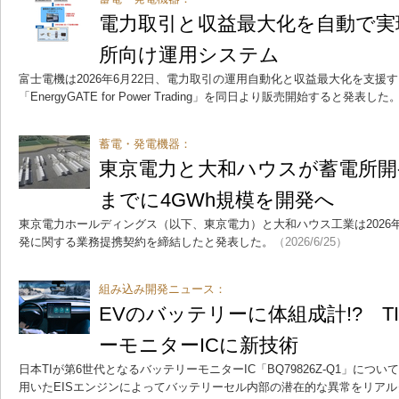
電力取引と収益最大化を自動で実
所向け運用システム
富士電機は2026年6月22日、電力取引の運用自動化と収益最大化を支援
「EnergyGATE for Power Trading」を同日より販売開始すると発表した
蓄電・発電機器：
東京電力と大和ハウスが蓄電所開発
までに4GWh規模を開発へ
東京電力ホールディングス（以下、東京電力）と大和ハウス工業は2026年
発に関する業務提携契約を締結したと発表した。
（2026/6/25）
組み込み開発ニュース：
EVのバッテリーに体組成計!? T
ーモニターICに新技術
日本TIが第6世代となるバッテリーモニターIC「BQ79826Z-Q1」に
用いたEISエンジンによってバッテリーセル内部の潜在的な異常をリア