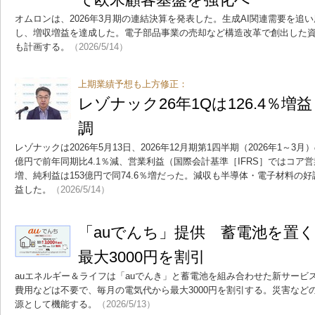
オムロンは、2026年3月期の連結決算を発表した。生成AI関連需要を追
し、増収増益を達成した。電子部品事業の売却など構造改革で創出した資
も計画する。
（2026/5/14）
上期業績予想も上方修正：
レゾナック26年1Qは126.4％
調
レゾナックは2026年5月13日、2026年12月期第1四半期（2026年1～3
億円で前年同期比4.1％減、営業利益（国際会計基準［IFRS］ではコア営業
増、純利益は153億円で同74.6％増だった。減収も半導体・電子材料の
益した。
（2026/5/14）
「auでんち」提供 蓄電池を置
最大3000円を割引
auエネルギー＆ライフは「auでんき」と蓄電池を組み合わせた新サービ
費用などは不要で、毎月の電気代から最大3000円を割引する。災害など
源として機能する。
（2026/5/13）