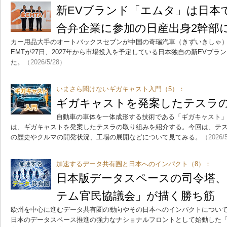
新EVブランド「エムタ」は日本
合弁企業に参加の日産出身2幹部
カー用品大手のオートバックスセブンが中国の奇瑞汽車（きずいきしゃ）
EMTが27日、2027年から市場投入を予定している日本独自の新EVブラ
た。
（2026/5/28）
いまさら聞けないギガキャスト入門（5）：
ギガキャストを発案したテスラ
自動車の車体を一体成形する技術である「ギガキャスト」
は、ギガキャストを発案したテスラの取り組みを紹介する。今回は、テ
の歴史やクルマの開発状況、工場の展開などについて見てみる。
（2026/
加速するデータ共有圏と日本へのインパクト（8）：
日本版データスペースの司令塔
テム官民協議会」が描く勝ち筋
欧州を中心に進むデータ共有圏の動向やその日本へのインパクトについて
日本のデータスペース推進の強力なナショナルフロントとして始動した