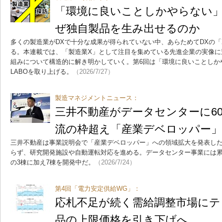
「環境に良いことしかやらない」 M
ぜ独自製品を生み出せるのか
多くの製造業がDXで十分な成果が得られていない中、あらためてDXの
る。本連載では、「製造業X」として注目を集めている先進企業の実像に
組みについて構造的に解き明かしていく。第6回は「環境に良いことしかやら
LABOを取り上げる。
（2026/7/27）
製造マネジメントニュース：
三井不動産がデータセンターに60
流の枠超え「産業デベロッパー
三井不動産は事業説明会で「産業デベロッパー」への領域拡大を発表し
らず、研究開発施設や自動運転対応を進める。データセンター事業には累計
の3棟に加え7棟を開発中だ。
（2026/7/24）
第4回「電力安定供給WG」：
応札不足が続く需給調整市場にテ
品の上限価格を引き下げへ