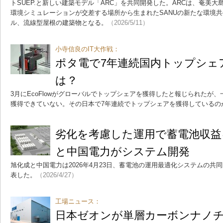
トSUEP.と新しい建築モデル「ARC」を共同開発した。ARCは、奄美
環境シミュレーションが交差する場所から生まれたSANUの新たな環境共
ル、流線型屋根の建築物となる。
（2026/5/11）
小寺信良のIT大作戦：
ポタ電で7年連続国内トップシェア、
は？
3月にEcoFlowがグローバルでトップシェアを獲得したと報じられたが
獲得できていない。その日本で7年連続でトップシェアを獲得しているのが、
劣化を考慮した運用で蓄電池収益
と中国電力がシステム開発
旭化成と中国電力は2026年4月23日、蓄電池の運用最適化システムの共
表した。
（2026/4/27）
工場ニュース：
日本ゼオンが単層カーボンナノ