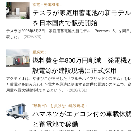
蓄電・発電機器：
テスラが家庭用蓄電池の新モデル、「P
を日本国内で販売開始
テスラは2026年8月3日、家庭用蓄電池の新モデル「Powerwall 3」
表した。
（2026/8/3）
脱炭素：
燃料費を年800万円削減 発電機
設電源が建設現場に正式採用
アクティオは、やまびこが開発した「マルチハイブリッドシステム」を
と蓄電池を組み合わせた電力を最適に制御する次世代電源システムで、
用量を最大9割削減できるという。
（2026/7/31）
“酷暑日”にも負けない建設現場：
ハマネツがエアコン付の車載休
と蓄電池で稼働