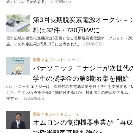
会」について紹介する。
（2026/5/25）
第3回長期脱炭素電源オークショ
札は32件・730万kWに
電力広域的運営推進機関は3回目となる長期脱炭素電源オークション（2025
施。その約定結果が5月13日に公表された。
（2026/5/21）
製造マネジメントニュース：
パナソニック エナジーが次世代
学生の奨学金の第3期募集を開始
パナソニック エナジーは、次世代の蓄電池産業を担う学生を支援する「MI
した。年間50万円を最長2年間給付するほか、技術者との交流やアルム
援する。
（2026/5/15）
製造マネジメントニュース：
オムロンの制御機器事業が「再成
で欧米顧客基盤を強化へ