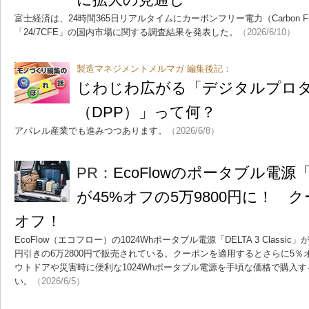
富士経済は、24時間365日リアルタイムにカーボンフリー電力（Carbon Fre
「24/7CFE」の国内市場に関する調査結果を発表した。
（2026/6/10）
製造マネジメントメルマガ 編集後記：
じわじわ広がる「デジタルプロ
（DPP）」って何？
アパレル産業でも進みつつあります。
（2026/6/8）
PR：
EcoFlowのポータブル電源「DEL
が45%オフの5万9800円に！ 
オフ！
EcoFlow（エコフロー）の1024Whポータブル電源「DELTA 3 Classi
円引きの6万2800円で販売されている。クーポンを適用するとさらに5％オ
ウトドアや災害時に便利な1024Whポータブル電源を手頃な価格で購入
い。
（2026/6/5）