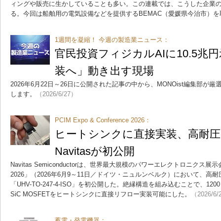
ィングや販売に生かしていることも多い。この連載では、こうした企業の
る。今回は船舶用の電気設備などを提供するBEMAC（愛媛県今治市）を
1週間を凝縮！ 今週の製造業ニュース：
官民投資フィジカルAIに10.5兆
装へ」動き出す現場
2026年6月22日～26日に公開された記事の中から、MONOist編集部
します。
（2026/6/27）
PCIM Expo & Conference 2026：
ヒートシンクに直接実装、高耐圧
Navitasが初公開
Navitas Semiconductorは、世界最大規模のパワーエレクトロニクス展示会「PC
2026」（2026年6月9～11日／ドイツ・ニュルンベルク）において、高耐圧
「UHV-TO-247-4-ISO」を初公開した。絶縁構造を組み込むことで、12
SiC MOSFETをヒートシンクに直接リフロー実装可能にした。
（2026/6/
蓄電・発電機器：