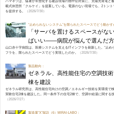
ハマネツは、猛暑が常態化する建設現場の熱中症対策に、太陽光発電と
載式休憩所「クルケイ」を提案している。電源のない現場でも、2トント
を提供する。
（2026/7/30）
“止められないシステム”を限られたスペースでどう動かす
「サーバを置けるスペースがない
ばいい――病院が悩んで選んだ
山口赤十字病院は、医療システムを支えるITインフラを刷新した。“止めら
フラを、限られたスペースでどう実現したのか。
（2026/7/30）
製品動向：
ゼネラル、高性能住宅の空調技術
棟を建設
ゼネラル研究所は、高性能住宅向けの空調／エネルギー技術を実環境で
実験住宅2棟を建設した。同一条件下の住宅2棟で、空調や給湯に関する
（2026/7/27）
製造業“X”探訪（6）MIRAI-LABO：