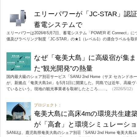
エリーパワーが「JC-STAR」
蓄電システムで
エリーパワーは2026年5月7日、蓄電システム「POWER iE Connec
価及びラベリング制度「JC-STAR」の★1（レベル1）の適合ラベルを
なぜ「奄美大島」に高級宿が集ま
た“観光開発”の熱量
国内最大級のシェア別荘サービス「SANU 2nd Home（サヌ セカンド
が、新拠点「奄美大島1st」を5月1日に開業した。同島では近年、高級
ているという。現地の観光事業者を取材したところ……。
（2026/5/12）
プロジェクト：
奄美大島に高床4mの環境共生建築、SA
が「高倉」と環境シミュレーシ
SANUは、鹿児島県奄美大島のシェア別荘「SANU 2nd Home 奄美大島