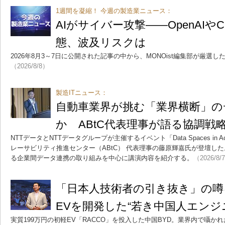
1週間を凝縮！ 今週の製造業ニュース：
AIがサイバー攻撃――OpenAIやC
態、波及リスクは
2026年8月3～7日に公開された記事の中から、MONOist編集部が厳選
（2026/8/8）
製造ITニュース：
自動車業界が挑む「業界横断」の
か ABtC代表理事が語る協調戦
NTTデータとNTTデータグループが主催するイベント「Data Spaces in A
レーサビリティ推進センター（ABtC） 代表理事の藤原輝嘉氏が登壇し
る企業間データ連携の取り組みを中心に講演内容を紹介する。
（2026/8/
「日本人技術者の引き抜き」の噂
EVを開発した“若き中国人エンジ
実質199万円の初軽EV「RACCO」を投入した中国BYD。業界内で囁