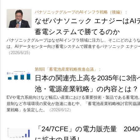
パナソニックグループのAIインフラ戦略（後編）：
なぜパナソニック エナジーはA
蓄電システムで勝てるのか
パナソニックグループはなぜAIインフラ領域に注力し、そこにどのよう
は、AIデータセンター向け蓄電システムで躍進するパナソニック エナジ
（2026/6/15）
第8回「蓄電池産業戦略推進会議」：
日本の関連売上高を2035年に3
池・電源産業戦略」の内容とは？
EVや電力系統向けなど幅広い産業における重要技術・製品である蓄電池
規制など市場環境の変化が急速に進む中、「蓄電池産業戦略検討官民協
業戦略」を策定した。
（2026/6/12）
「24/7CFE」の電力販売量 2040
に拡大の見通し