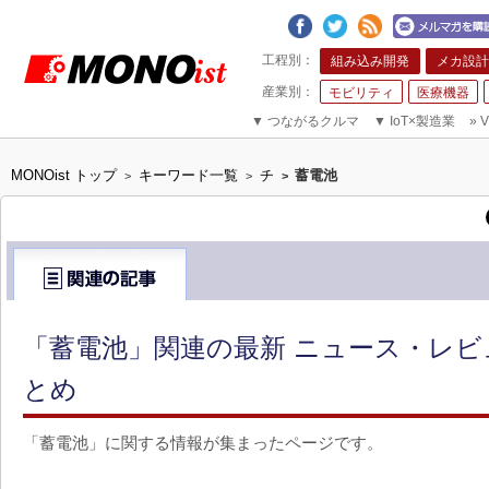
組み込み開発
メカ設計
モビリティ
医療機器
▼
つながるクルマ
▼
IoT×製造業
»
V
MONOist トップ
キーワード一覧
チ
蓄電池
>
>
>
「蓄電池」関連の最新 ニュース・レビュ
とめ
「蓄電池」に関する情報が集まったページです。