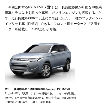
今回公開するPX-MiEVII（
図1
）は、長距離移動が可能な中型乗
用車クラス以上を狙った車種。ガソリンエンジンを搭載すること
で、走行距離を800km以上にまで延ばした。一種のプラグインハ
イブリッド車（PHEV）である。フロント用モーターとリア用モ
ーターを搭載し、4WD走行が可能。
図1 三菱自動車の「MITSUBISHI Concept PX-MiEVII」
2LのMIVEC、4気筒エンジンを搭載する。エンジン発電量は
70kW。モーター出力は60kW×2。車体寸法は、4660mm×1
830mm×1680mm。出典：三菱自動車