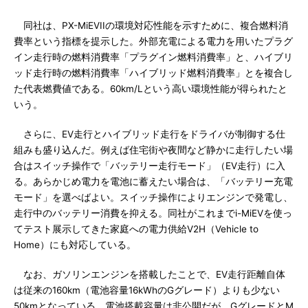
同社は、PX-MiEVIIの環境対応性能を示すために、複合燃料消
費率という指標を提示した。外部充電による電力を用いたプラグ
イン走行時の燃料消費率「プラグイン燃料消費率」と、ハイブリ
ッド走行時の燃料消費率「ハイブリッド燃料消費率」とを複合し
た代表燃費値である。60km/Lという高い環境性能が得られたと
いう。
さらに、EV走行とハイブリッド走行をドライバが制御する仕
組みも盛り込んだ。例えば住宅街や夜間など静かに走行したい場
合はスイッチ操作で「バッテリー走行モード」（EV走行）に入
る。あらかじめ電力を電池に蓄えたい場合は、「バッテリー充電
モード」を選べばよい。スイッチ操作によりエンジンで発電し、
走行中のバッテリー消費を抑える。同社がこれまでi-MiEVを使っ
てテスト展示してきた家庭への電力供給V2H（Vehicle to
Home）にも対応している。
なお、ガソリンエンジンを搭載したことで、EV走行距離自体
は従来の160km（電池容量16kWhのGグレード）よりも少ない
50kmとなっている。電池搭載容量は非公開だが、GグレードとM