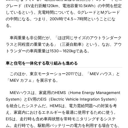
グレード（EV走行距離120km、電池容量10.5kWh）の中間を想定
しているという。充電時間についても、GグレードとMグレード
の中間になる。つまり、200V時で4.5～7時間ということにな
る。
車両重量も非公開だが、「ほぼ同じサイズのアウトランダーク
ラスと同程度の重量である」（三菱自動車）という。なお、アウ
トランダーの車両重量は1530～1620kgである。
車と住宅を一体化する取り組みも進める
このほか、東京モーターショー2011では、「MiEV ハウス」と
「MiEV カフェ」を展示する。
MiEVハウスは、家庭用のHEMS（Home Energy Management
System）とEV用のEIS（Electric Vehicle Integration System）
を統合したシステムだ。HEMSは、電力需給問題への対策を考
え、家庭内におけるエネルギーを最適に使用するために使う。
EISは、走行時も含め車両状態を常時モニタリングするシステ
ム。走行時でも、駆動用バッテリーの電力を利用する場合でも、