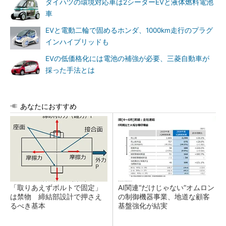
ダイハツの環境対応車は2シーターEVと液体燃料電池
車
EVと電動二輪で固めるホンダ、1000km走行のプラグ
インハイブリッドも
EVの低価格化には電池の補強が必要、三菱自動車が
採った手法とは
あなたにおすすめ
「取りあえずボルトで固定」
AI関連“だけじゃない”オムロン
は禁物 締結部設計で押さえ
の制御機器事業、地道な顧客
るべき基本
基盤強化が結実