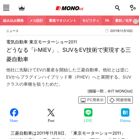
組み込み開発
メカ設計
製造マネジメント
モビリティ
FA
素材／化学
ニュース
2011年11月10日
電気自動車 東京モーターショー2011
どうなる「i-MiEV」、SUVをEV技術で実現する三
菱自動車
他社に先駆けてEVの量産を開始した三菱自動車。他社とは逆に
EVからプラグインハイブリッド車（PHEV）へと展開する。SUV
クラスの車種を狙うためだ。
[畑陽一郎，＠IT MONOist]
PC用表示
関連情報
Share
Post
LINE
Hatena
三菱自動車は2011年11月9日、「東京モーターショー2011」