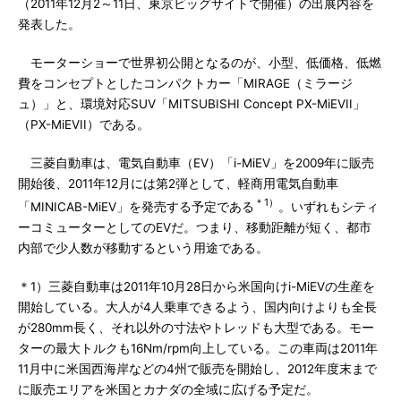
（2011年12月2～11日、東京ビッグサイトで開催）の出展内容を
発表した。
モーターショーで世界初公開となるのが、小型、低価格、低燃
費をコンセプトとしたコンパクトカー「MIRAGE（ミラージ
ュ）」と、環境対応SUV「MITSUBISHI Concept PX-MiEVII」
（PX-MiEVII）である。
三菱自動車は、電気自動車（EV）「i-MiEV」を2009年に販売
開始後、2011年12月には第2弾として、軽商用電気自動車
＊1）
「MINICAB-MiEV」を発売する予定である
。いずれもシティ
ーコミューターとしてのEVだ。つまり、移動距離が短く、都市
内部で少人数が移動するという用途である。
＊1）三菱自動車は2011年10月28日から米国向けi-MiEVの生産を
開始している。大人が4人乗車できるよう、国内向けよりも全長
が280mm長く、それ以外の寸法やトレッドも大型である。モー
ターの最大トルクも16Nm/rpm向上している。この車両は2011年
11月中に米国西海岸などの4州で販売を開始し、2012年度末まで
に販売エリアを米国とカナダの全域に広げる予定だ。