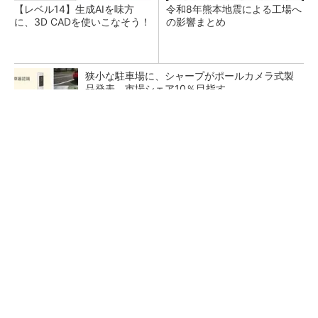
【レベル14】生成AIを味方
令和8年熊本地震による工場へ
に、3D CADを使いこなそう！
の影響まとめ
狭小な駐車場に、シャープがポールカメラ式製
品発表 市場シェア10％目指す
ルネサスが高崎工場を閉鎖へ、かつてはSiCデ
バイス生産の計画も
なぜ熊本に半導体産業が集まるのか――地震で
工場稼働停止相次ぐ