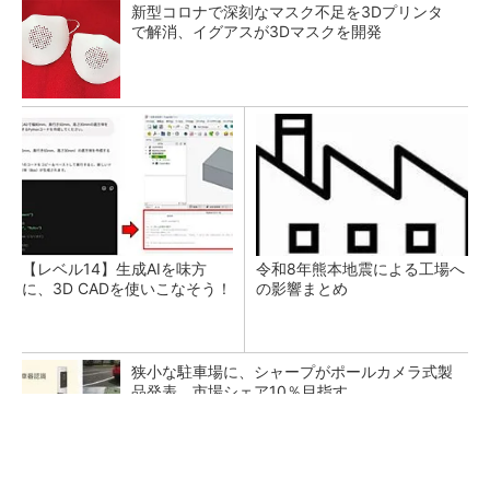
新型コロナで深刻なマスク不足を3Dプリンタ
で解消、イグアスが3Dマスクを開発
【レベル14】生成AIを味方
令和8年熊本地震による工場へ
に、3D CADを使いこなそう！
の影響まとめ
狭小な駐車場に、シャープがポールカメラ式製
品発表 市場シェア10％目指す
ルネサスが高崎工場を閉鎖へ、かつてはSiCデ