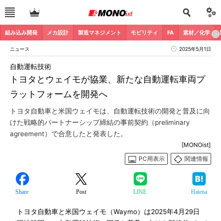
組み込み開発
メカ設計
製造マネジメント
モビリティ
FA
素材／化学
ニュース
2025年5月1日
自動運転技術
トヨタとウェイモが協業、新たな自動運転車両プ
ラットフォームを開発へ
トヨタ自動車と米国ウェイモは、自動運転技術の開発と普及に向
けた戦略的パートナーシップ締結の事前契約（preliminary
agreement）で合意したと発表した。
[MONOist]
PC用表示
関連情報
Share
Post
LINE
Hatena
トヨタ自動車と米国ウェイモ（Waymo）は2025年4月29日