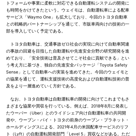
トフォームや事業に柔軟に対応できる自動運転システムの開発に
も時間をかけてきたという。ウェイモは、自動運転車による配車
サービス「Waymo One」も拡大しており、今回のトヨタ自動車
との戦略的パートナーシップを通じて、市販車両向けの技術の一
部を導入していく予定である。
トヨタ自動車は、交通事故ゼロ社会の実現に向けて自動車関連
の事故の回避を目指した自動運転や先進安全分野の研究開発を進
めており、「安全技術は普及させてこそ社会に貢献できる」とい
う考え方に基づき、独自の先進安全パッケージ「Toyota Safety
Sense」として自動車への実装を進めてきた。今回のウェイモと
の協業を通じて、運転支援技術の高度化および自動運転技術の普
及をより一層進めていく方針である。
なお、トヨタ自動車は自動運転車の開発に向けてこれまでもさ
まざまな協業や買収を行っている。例えば、2018年8月に発表し
たウーバー（Uber）とのライドシェア向け自動運転車の共同開
発や、ウーブン・バイ・トヨタの前身のウーブン・プラネット・
ホールディングスによる、2021年4月の米国配車サービスのリフ
ト（Lyft）の自動運転開発部門「Level 5」買収などがある。ただ