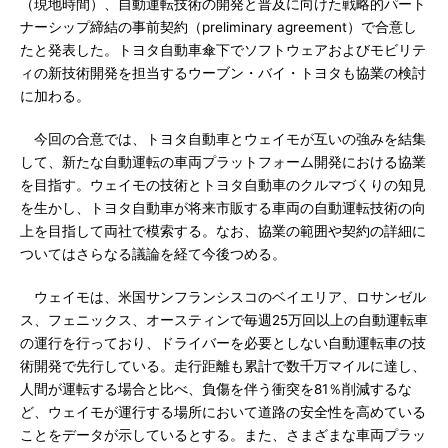
（現地時間）、自動運転技術の開発と普及に向けた戦略的パート
ナーシップ締結の事前契約（preliminary agreement）で合意し
たと発表した。トヨタ自動車傘下でソフトウェアおよびモビリテ
ィの新技術開発を担当するウーブン・バイ・トヨタも協業の検討
に加わる。
今回の合意では、トヨタ自動車とウェイモが互いの強みを結集
して、新たな自動運転の車両プラットフォーム開発における協業
を目指す。ウェイモの技術とトヨタ自動車のクルマづくりの知見
を生かし、トヨタ自動車が将来市販する車両の自動運転技術の向
上を目指して両社で模索する。なお、協業の範囲や契約の詳細に
ついてはさらなる議論を経て今後つめる。
ウェイモは、米国サンフランシスコのベイエリア、ロサンゼル
ス、フェニックス、オースティンで毎週25万回以上の自動運転車
の運行を行っており、ドライバーを必要としない自動運転車の技
術開発で先行している。走行距離も累計で数千万マイルに達し、
人間が運転する場合と比べ、負傷を伴う衝突を81％削減するな
ど、ウェイモが運行する場所において道路の安全性を高めている
ことをデータが示しているとする。また、さまざまな車両プラッ