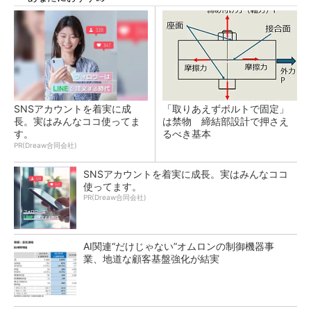
SNSアカウントを着実に成
「取りあえずボルトで固定」
長。実はみんなココ使ってま
は禁物 締結部設計で押さえ
す。
るべき基本
PR(Dreaw合同会社)
SNSアカウントを着実に成長。実はみんなココ
使ってます。
PR(Dreaw合同会社)
AI関連“だけじゃない”オムロンの制御機器事
業、地道な顧客基盤強化が結実