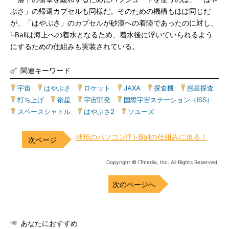
ぶさ」の帰還カプセルも同様だ。そのための機構もほぼ同じだ
が、「はやぶさ」のカプセルが砂漠への着陸であったのに対し、
i-Ballは海上への着水となるため、着水後に浮いていられるよう
にするための仕組みも実装されている。
関連キーワード
宇宙
|
はやぶさ
|
ロケット
|
JAXA
|
探査機
|
惑星探査
|
打ち上げ
|
衛星
|
宇宙開発
|
国際宇宙ステーション（ISS）
|
スペースシャトル
|
はやぶさ2
|
ソユーズ
球形のパソコン!? i-Ballの仕組みに迫る！
Copyright © ITmedia, Inc. All Rights Reserved.
次のページへ
あなたにおすすめ