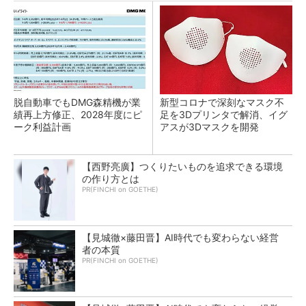
脱自動車でもDMG森精機が業
新型コロナで深刻なマスク不
績再上方修正、2028年度にピ
足を3Dプリンタで解消、イグ
ーク利益計画
アスが3Dマスクを開発
【西野亮廣】つくりたいものを追求できる環境
の作り方とは
PR(FINCHI on GOETHE)
【見城徹×藤田晋】AI時代でも変わらない経営
者の本質
PR(FINCHI on GOETHE)