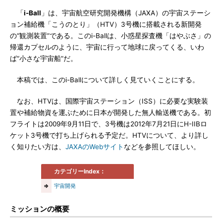
「
i-Ball
」は、宇宙航空研究開発機構（JAXA）の宇宙ステーシ
ョン補給機「こうのとり」（HTV）3号機に搭載される新開発
の“観測装置”である。このi-Ballは、小惑星探査機「はやぶさ」の
帰還カプセルのように、宇宙に行って地球に戻ってくる、いわ
ば“小さな宇宙船”だ。
本稿では、このi-Ballについて詳しく見ていくことにする。
なお、HTVは、国際宇宙ステーション（ISS）に必要な実験装
置や補給物資を運ぶために日本が開発した無人輸送機である。初
フライトは2009年9月11日で、3号機は2012年7月21日にH-IIBロ
ケット3号機で打ち上げられる予定だ。HTVについて、より詳し
く知りたい方は、
JAXAのWebサイト
などを参照してほしい。
カテゴリーIndex：
⇒
宇宙開発
ミッションの概要