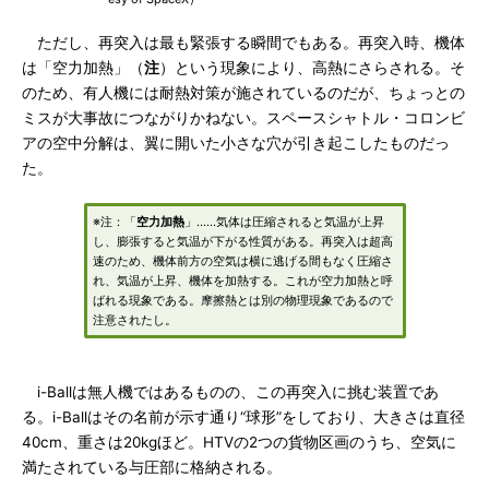
ただし、再突入は最も緊張する瞬間でもある。再突入時、機体
は「空力加熱」（
注
）という現象により、高熱にさらされる。そ
のため、有人機には耐熱対策が施されているのだが、ちょっとの
ミスが大事故につながりかねない。スペースシャトル・コロンビ
アの空中分解は、翼に開いた小さな穴が引き起こしたものだっ
た。
※注：「
空力加熱
」……気体は圧縮されると気温が上昇
し、膨張すると気温が下がる性質がある。再突入は超高
速のため、機体前方の空気は横に逃げる間もなく圧縮さ
れ、気温が上昇、機体を加熱する。これが空力加熱と呼
ばれる現象である。摩擦熱とは別の物理現象であるので
注意されたし。
i-Ballは無人機ではあるものの、この再突入に挑む装置であ
る。i-Ballはその名前が示す通り“球形”をしており、大きさは直径
40cm、重さは20kgほど。HTVの2つの貨物区画のうち、空気に
満たされている与圧部に格納される。