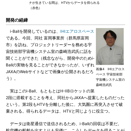
ナが生きている間は、HTVからデータを得られる
（赤色）
開発の経緯
i-Ballを開発しているのは、
IHIエアロスペース
である。今回、同社 富岡事業所（群馬県富岡
市）を訪ね、プロジェクトリーダーを務める宇
宙技術部宇宙機システム室の森崎浩武氏に話を
聞くことができた（残念ながら、開発中のためi-
Ballの実物を見ることができなかったが、いずれ
画像4 IHIエアロス
JAXAのWebサイトなどで画像が公開されるだろ
ペース 宇宙技術部
う）。
宇宙機システム室の
森崎浩武氏
実はこのi-Ball、もともとはH-IIBロケットの第
2段に搭載することを考え、同社からJAXAへ提案したものだった
という。第2段もHTVを分離した後に、大気圏に再突入させて破
棄される。得られるデータは、HTVと同じように役立つ。
データは衛星通信で送信されるため、i-Ballの回収は不要だ。
航空機や船舶を出すよりも安価に、こうしたデータを得ることが