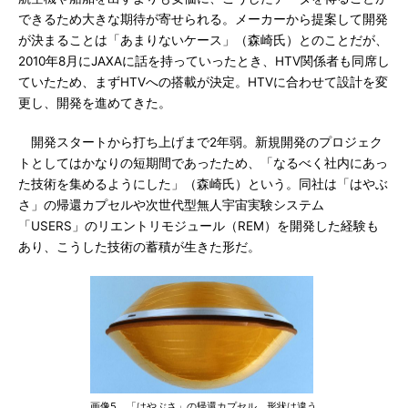
できるため大きな期待が寄せられる。メーカーから提案して開発
が決まることは「あまりないケース」（森崎氏）とのことだが、
2010年8月にJAXAに話を持っていったとき、HTV関係者も同席し
ていたため、まずHTVへの搭載が決定。HTVに合わせて設計を変
更し、開発を進めてきた。
開発スタートから打ち上げまで2年弱。新規開発のプロジェク
トとしてはかなりの短期間であったため、「なるべく社内にあっ
た技術を集めるようにした」（森崎氏）という。同社は「はやぶ
さ」の帰還カプセルや次世代型無人宇宙実験システム
「USERS」のリエントリモジュール（REM）を開発した経験も
あり、こうした技術の蓄積が生きた形だ。
画像5 「はやぶさ」の帰還カプセル。形状は違う