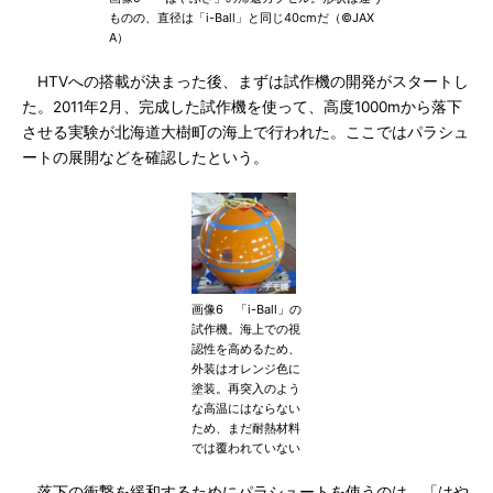
ものの、直径は「i-Ball」と同じ40cmだ（©JAX
A）
HTVへの搭載が決まった後、まずは試作機の開発がスタートし
た。2011年2月、完成した試作機を使って、高度1000mから落下
させる実験が北海道大樹町の海上で行われた。ここではパラシュ
ートの展開などを確認したという。
画像6 「i-Ball」の
試作機。海上での視
認性を高めるため、
外装はオレンジ色に
塗装。再突入のよう
な高温にはならない
ため、まだ耐熱材料
では覆われていない
落下の衝撃を緩和するためにパラシュートを使うのは、「はや