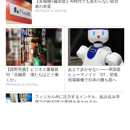
【見城徹×藤田晋】AI時代でも変わらない経営
者の本質
PR(FINCHI on GOETHE)
【西野亮廣】ビジネス書最新
あえて歩かせない――準国産
刊『北極星 僕たちはどう働
ヒューマノイド「D1」登場、
くか』
現場稼働で日本の勝ち筋へ
PR(FINCHI on GOETHE)
フィジカルAIに注力するインテル、組み込み市
場での約40年の実績を生かせるか
異例ヒット？ 使い勝手にこだわったオムロン