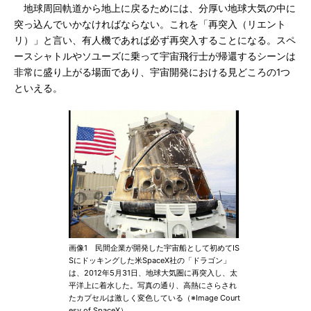
地球周回軌道から地上に戻るためには、分厚い地球大気の中に
突っ込んでいかなければならない。これを「再突入（リエント
リ）」と言い、有人機であれば必ず再突入することになる。スペ
ースシャトルやソユーズに乗って宇宙飛行士が帰還するシーンは
非常に盛り上がる場面であり、宇宙開発における見どころの1つ
といえる。
画像1 民間企業が開発した宇宙船として初めてIS
Sにドッキングした米SpaceX社の「ドラゴン」
は、2012年5月31日、地球大気圏に再突入し、太
平洋上に着水した。写真の通り、高熱にさらされ
たカプセルは激しく変色している（※Image Court
esy of SpaceX）