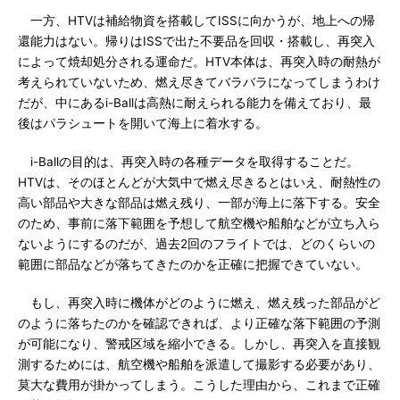
一方、HTVは補給物資を搭載してISSに向かうが、地上への帰
還能力はない。帰りはISSで出た不要品を回収・搭載し、再突入
によって焼却処分される運命だ。HTV本体は、再突入時の耐熱が
考えられていないため、燃え尽きてバラバラになってしまうわけ
だが、中にあるi-Ballは高熱に耐えられる能力を備えており、最
後はパラシュートを開いて海上に着水する。
i-Ballの目的は、再突入時の各種データを取得することだ。
HTVは、そのほとんどが大気中で燃え尽きるとはいえ、耐熱性の
高い部品や大きな部品は燃え残り、一部が海上に落下する。安全
のため、事前に落下範囲を予想して航空機や船舶などが立ち入ら
ないようにするのだが、過去2回のフライトでは、どのくらいの
範囲に部品などが落ちてきたのかを正確に把握できていない。
もし、再突入時に機体がどのように燃え、燃え残った部品がど
のように落ちたのかを確認できれば、より正確な落下範囲の予測
が可能になり、警戒区域を縮小できる。しかし、再突入を直接観
測するためには、航空機や船舶を派遣して撮影する必要があり、
莫大な費用が掛かってしまう。こうした理由から、これまで正確