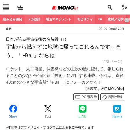
組み込み開発
メカ設計
製造マネジメント
モビリティ
FA
素材／化学
連載
2012年6月22日
日本が誇る宇宙技術の名脇役（1）
宇宙から燃えずに地球に帰ってこれるんです。そ
う、「i-Ball」ならね
（1/3 ページ）
ロケット、人工衛星、探査機などの主役の陰に隠れて、報じられ
ることの少ない宇宙関連「技術」に注目する連載。今回は、直径
40cmの“小さな宇宙船”「i-Ball」にフォーカスする！
[大塚実，＠IT MONOist]
PC用表示
関連情報
Share
Post
LINE
Hatena
※本記事はアフィリエイトプログラムによる収益を得ています