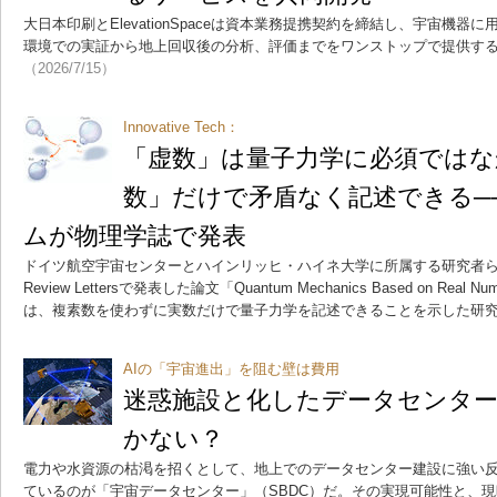
大日本印刷とElevationSpaceは資本業務提携契約を締結し、宇宙機
環境での実証から地上回収後の分析、評価までをワンストップで提供す
（2026/7/15）
Innovative Tech：
「虚数」は量子力学に必須ではな
数」だけで矛盾なく記述できる─
ムが物理学誌で発表
ドイツ航空宇宙センターとハインリッヒ・ハイネ大学に所属する研究者らが物
Review Lettersで発表した論文「Quantum Mechanics Based on Real Number
は、複素数を使わずに実数だけで量子力学を記述できることを示した研
AIの「宇宙進出」を阻む壁は費用
迷惑施設と化したデータセンター
かない？
電力や水資源の枯渇を招くとして、地上でのデータセンター建設に強い
ているのが「宇宙データセンター」（SBDC）だ。その実現可能性と、