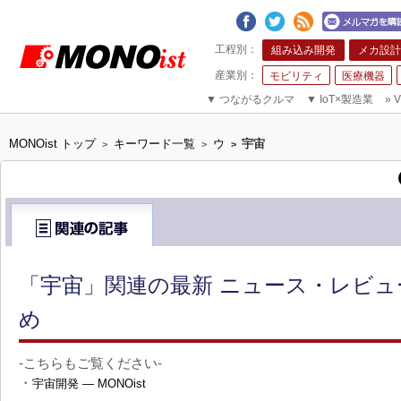
組み込み開発
メカ設計
モビリティ
医療機器
▼
つながるクルマ
▼
IoT×製造業
»
V
MONOist トップ
キーワード一覧
ウ
宇宙
>
>
>
「宇宙」関連の最新 ニュース・レビュ
め
-こちらもご覧ください-
・
宇宙開発 ― MONOist