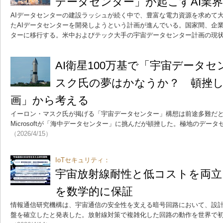
データセンター」が起こすAI業
AIデータセンターの建設ラッシュが続く中で、豊富な電力資源を求めて
たAIデータセンターを開発しようという計画が進んでいる。国家間、企
ターに移行する。米中およびテック大手の宇宙データセンター計画の現
AI衛星100万基で「宇宙データ
スク氏の夢はかなうか？ 頓挫した「M
画」から考える
イーロン・マスク氏が掲げる「宇宙データセンター」構想は前途多難だ
Microsoftが「海中データセンター」に挑んだが頓挫した。極地のデー
（2026/4/15）
IoTセキュリティ：
宇宙放射線耐性と低コストを両立
を数学的に保証
情報通信研究機構は、宇宙通信の安全性を支える暗号回路において、設
盤を確立したと発表した。放射線対策で複雑化した回路の動作を世界で