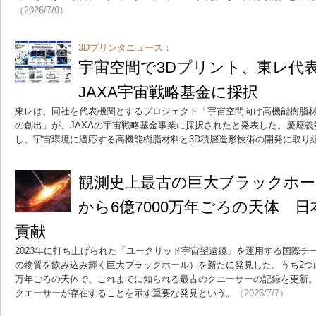
（2026/7/9）
3Dプリンタニュース：
宇宙空間で3Dプリント、東レ代
JAXA宇宙戦略基金に採択
東レは、同社を代表機関とするプロジェクト「宇宙空間向け高機能樹脂材
の創出」が、JAXAの宇宙戦略基金事業に採択されたと発表した。慶應義
し、宇宙環境に適応する高機能樹脂材料と3D積層造形技術の開発に取り
観測史上最古の巨大ブラックホー
から6億7000万年ごろの天体 
貢献
2023年に打ち上げられた「ユークリッド宇宙望遠鏡」を運用する国際チ
の物質を飲み込み輝く巨大ブラックホール）を新たに発見した。うち2つは
万年ごろの天体で、これまでに知られる最古のクエーサーの記録を更新
クエーサーが存在することを示す重要な発見という。
（2026/7/7）