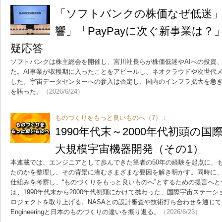
「ソフトバンクの株価なぜ低迷
響」「PayPayに次ぐ新事業は
疑応答
ソフトバンクは株主総会を開催し、宮川社長らが株価低迷やAIへの投資
た。AI事業が収穫期に入ったことをアピールし、ネオクラウドや次世代
した。宇宙データセンターへの参入は否定し、国内のインフラ拡大を急
を語った。
（2026/6/24）
ものづくりをもっと良いものへ（7）：
1990年代末～2000年代初頭
大規模宇宙機器開発（その1）
本連載では、エンジニアとして歩んできた筆者の50年の経験を起点に、
たのかを整理し、その背景に潜むさまざまな要因を解き明かす。同時に
仕組みを考察し、“ものづくりをもっと良いものへ”とするための提言へと
は、1990年代末から2000年代初頭にかけて携わった、国際宇宙ステー
ロジェクトを取り上げる。NASAとの設計審査や技術打ち合わせを通じて見
Engineeringと日本のものづくりの違いを振り返る。
（2026/6/23）