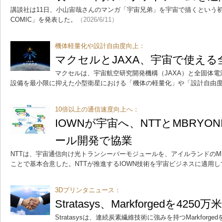
講談社は11日、小山宙哉さんのマンガ「宇宙兄弟」を宇宙で描くという初の試み「
COMIC」を発表した。
（2026/6/11）
機体軽量化や設計自由度向上：
マクセルとJAXA、宇宙で使え
マクセルは、宇宙航空研究開発機構（JAXA）と全固体
設備を最小限に抑えた小型衛星における「機体の軽量化」や「設計自由
10倍以上の通信速度向上へ：
IOWNが宇宙へ、NTTとMBRYO
ール開発で協業
NTTは、宇宙通信向け光トランシーバーモジュールを、アイルランドのMB
ことで基本合意した。NTTが推進するIOWN技術を宇宙ビジネスに適用
3Dプリンタニュース：
Stratasys、Markforgedを42
Stratasysは、連続炭素繊維技術に強みを持つMarkforg