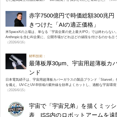
赤字7500億円で時価総額300兆円
きつけた「AIの適正価格」
米SpaceXの上場は、単なる「宇宙企業の史上最大IPO」では終わらない。
Anthropicを含むAI企業に、公開市場がどれほどの値段を付けるのかを
（2026/6/16）
材料技術：
最薄板厚30μm、宇宙用超薄板カ
ンド
日本電気硝子は、宇宙用超薄板カバーガラスの製品ブランド「Starveil
を備え、UV-CとUV-B領域の紫外線を効率よくカットし、過酷な宇宙環
（2026/6/15）
宇宙で「宇宙兄弟」を描くミッシ
表 ISS内のロボットアームを遠