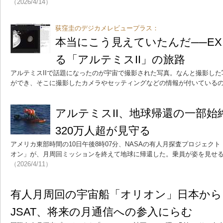
（2026/4/14）
荻窪圭のデジカメレビュープラス：
本当にこう見えていたんだ──EX
る「アルテミスII」の旅路
アルテミスIIで話題になったのが宇宙で撮影された写真。なんと撮影し
ができ、そこに撮影したカメラやセッティングなどの情報が付いている
アルテミスII、地球帰還の一部始終 
320万人超が見守る
アメリカ東部時間の10日午後8時07分、NASAの有人月探査プロジェクト
オン」が、月周回ミッションを終えて地球に帰還した。乗員が姿を見せ
（2026/4/11）
有人月周回の宇宙船「オリオン」日本から
JSAT、将来の月通信への参入にらむ