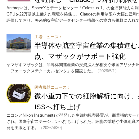
Anthropicは、SpaceXとデータセンター「Colossus 1」の全演算能
GPUを22万基以上備えた環境を確保し、Claudeの利用制限を大幅に緩
評価しており、将来的な宇宙データセンター構想への協力も視野に入れ
工場ニュース：
半導体や航空宇宙産業の集積進む
点、マザックがサポート強化
ヤマザキマザックは、半導体関連産業の投資拡大が相次ぐ米国アリゾナ
「フェニックステクニカルセンタ」を開設した。
（2026/5/1）
医療機器ニュース：
微小重力下での細胞解析に向け、
ISSへ打ち上げ
ニコンとNikon Instrumentsが開発した生細胞観察装置が、商業補給サ
され、国際宇宙ステーションへ打ち上げられた。細胞の挙動や生体組織
発を主眼とする。
（2026/4/30）