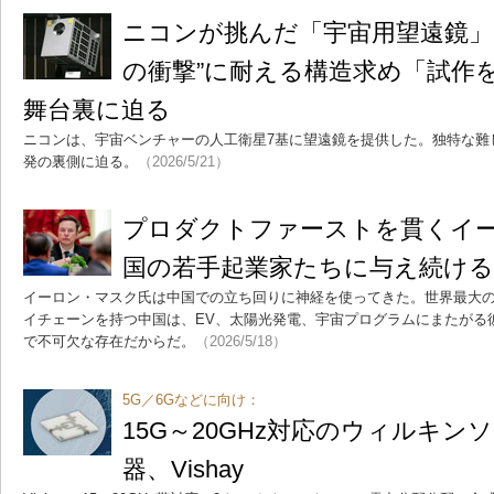
ニコンが挑んだ「宇宙用望遠鏡」
の衝撃”に耐える構造求め「試作
舞台裏に迫る
ニコンは、宇宙ベンチャーの人工衛星7基に望遠鏡を提供した。独特な難
発の裏側に迫る。
（2026/5/21）
プロダクトファーストを貫くイ
国の若手起業家たちに与え続ける
イーロン・マスク氏は中国での立ち回りに神経を使ってきた。世界最大
イチェーンを持つ中国は、EV、太陽光発電、宇宙プログラムにまたがる
で不可欠な存在だからだ。
（2026/5/18）
5G／6Gなどに向け：
15G～20GHz対応のウィルキン
器、Vishay