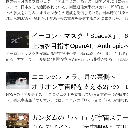
国際有人月探査プロジェクト「アルテミス計画」の一環で54年ぶりに有
ン」は、日本からも追跡されている。衛星通信大手のスカパーJSATは
への参入をにらみ、オリオンからの電波を受信している。日本時間4月8
球から約37万km離れた月周辺からの電波を受信することに成功した。
（2
イーロン・マスク「SpaceX」、
上場を目指すOpenAI、Anthrop
イーロン・マスク氏が率いる宇宙開発企業「SpaceX」が、6月にも上
める一方で、ウォール街に“暗雲”が立ち込めるという指摘がある。
（2026
ニコンのカメラ、月の裏側へ 「
オリオン宇宙船を支える2台の「D
NASAの「アルテミスII」プロジェクトを支援している企業の一つが日
ン。有人宇宙船「オリオン」では、ニコンの「D5」2台と「Z9」が使わ
ガンダムの「ハロ」が宇宙ステ
自らデザイン 「宇宙開発もデ