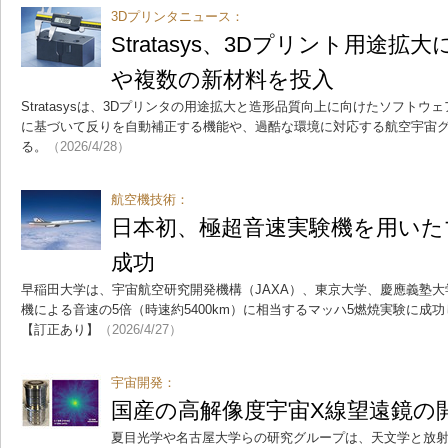
3Dプリンタニュース：
Stratasys、3Dプリント用途
や複数の新材料を投入
Stratasysは、3Dプリンタの用途拡大と造形品質向上に向けたソフト
に基づいて反りを自動補正する機能や、過酷な環境に対応する航空宇宙
る。
（2026/4/28）
航空機技術：
日本初、極超音速実験機を用いた
成功
早稲田大学は、宇宙航空研究開発機構（JAXA）、東京大学、慶應義塾
機による音速の5倍（時速約5400km）に相当するマッハ5燃焼実験に成
【訂正あり】
（2026/4/27）
宇宙開発：
国産の高解像度宇宙X線望遠鏡の
夏目光学や名古屋大学らの研究グループは、天文学と放