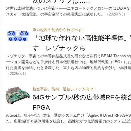
次のステップは……
次世代太陽電池がついに宇宙へ――エネコートテクノロジーズはJAXA
スカイト太陽電池」の宇宙空間での発電実証に成功した。
（2026/7/3）
重力起因の制約から抜け出す：
「地球で作れない高性能半導体」
す レゾナックら
レゾナック、宇宙での半導体結晶成長の研究などを行うBEAM Technolog
ーション開発などを手掛ける日本低軌道社中は、地球低軌道（LEO）に
けた覚書を締結したと発表した。重力起因の物理的制約を受けない高性
（2026/7/1）
航空宇宙、防衛、通信システム向け：
64Gサンプル/秒の広帯域RFを統合、
FPGA
Alteraは、航空宇宙、防衛、通信システム向け「Agilex 9 Direct RF 
た。広帯域RFと演算機能を統合し、高性能かつ低消費電力のシステム設