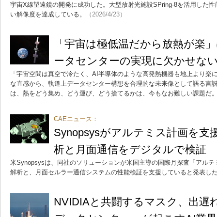
宇宙X線望遠鏡の開発に成功した。大型放射光施設SPring-8を活用した性
い解像度を達成している。
（2026/4/23）
「宇宙は極低温だから放熱が楽」
ータセンターの実現に欠かせな
「宇宙空間は真空で冷たく、AI半導体のような高発熱機器も地上より楽
な直感から、軌道上データセンター構想を合理的な未来像として語る言
は、熱をどう集め、どう運び、どう捨てるかは、今もなお難しい課題だ
CAEニュース：
Synopsysがアルテミス計画を
析と月面通信をデジタルで検証
米Synopsysは、同社のソリューションが米国主導の国際月探査「アル
解析と、月面セルラー通信システムの性能検証を支援していると発表し
NVIDIAと共闘するマスク、出遅れ