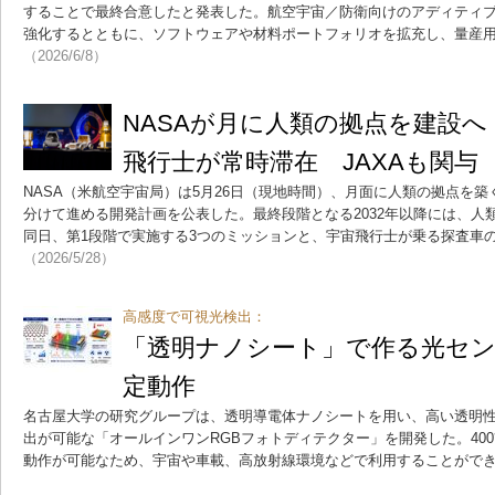
することで最終合意したと発表した。航空宇宙／防衛向けのアディティ
強化するとともに、ソフトウェアや材料ポートフォリオを拡充し、量産
（2026/6/8）
NASAが月に人類の拠点を建設へ 
飛行士が常時滞在 JAXAも関与
NASA（米航空宇宙局）は5月26日（現地時間）、月面に人類の拠点を
分けて進める開発計画を公表した。最終段階となる2032年以降には、人
同日、第1段階で実施する3つのミッションと、宇宙飛行士が乗る探査車
（2026/5/28）
高感度で可視光検出：
「透明ナノシート」で作る光セン
定動作
名古屋大学の研究グループは、透明導電体ナノシートを用い、高い透明
出が可能な「オールインワンRGBフォトディテクター」を開発した。40
動作が可能なため、宇宙や車載、高放射線環境などで利用することがで