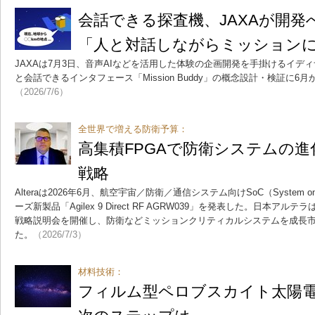
会話できる探査機、JAXAが開発
「人と対話しながらミッション
JAXAは7月3日、音声AIなどを活用した体験の企画開発を手掛けるイデ
と会話できるインタフェース「Mission Buddy」の概念設計・検証に
（2026/7/6）
全世界で増える防衛予算：
高集積FPGAで防衛システムの進化支
戦略
Alteraは2026年6月、航空宇宙／防衛／通信システム向けSoC（System on C
ーズ新製品「Agilex 9 Direct RF AGRW039」を発表した。日本
戦略説明会を開催し、防衛などミッションクリティカルシステムを成長
た。
（2026/7/3）
材料技術：
フィルム型ペロブスカイト太陽