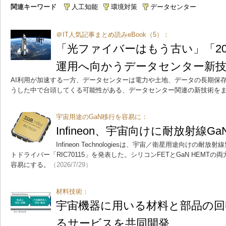
関連キーワード
人工知能
環境対策
データセンター
＠IT人気記事まとめ読みeBook（5）：
「光ファイバーはもう古い」「20
運用へ向かうデータセンター新
AI利用が加速する一方、データセンターは電力や土地、データの長期保
うした中で台頭してくる可能性がある、データセンター関連の新技術を
宇宙用途のGaN移行を容易に：
Infineon、宇宙向けに耐放射線
Infineon Technologiesは、宇宙／衛星用途向けの耐
トドライバー「RIC70115」を発表した。シリコンFETとGaN HEMT
容易にする。
（2026/7/29）
材料技術：
宇宙機器に用いる材料と部品の回
るサービスを共同開発