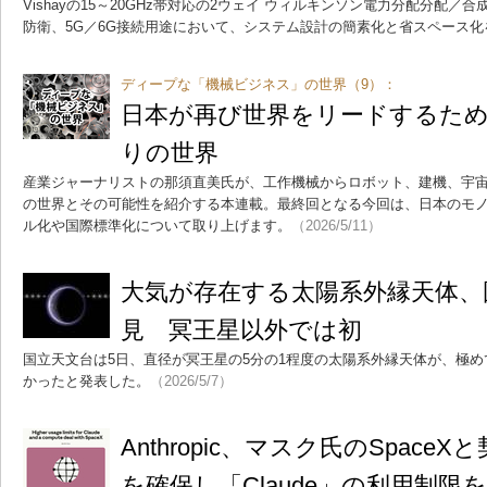
Vishayの15～20GHz帯対応の2ウェイ ウィルキンソン電力分配分配／合
防衛、5G／6G接続用途において、システム設計の簡素化と省スペース化
ディープな「機械ビジネス」の世界（9）：
日本が再び世界をリードするため
りの世界
産業ジャーナリストの那須直美氏が、工作機械からロボット、建機、宇
の世界とその可能性を紹介する本連載。最終回となる今回は、日本のモ
ル化や国際標準化について取り上げます。
（2026/5/11）
大気が存在する太陽系外縁天体、
見 冥王星以外では初
国立天文台は5日、直径が冥王星の5分の1程度の太陽系外縁天体が、極
かったと発表した。
（2026/5/7）
Anthropic、マスク氏のSpace
を確保し「Claude」の利用制限