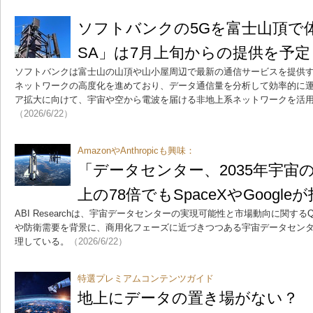
ソフトバンクの5Gを富士山頂で
SA」は7月上旬からの提供を予定
ソフトバンクは富士山の山頂や山小屋周辺で最新の通信サービスを提供
ネットワークの高度化を進めており、データ通信量を分析して効率的に
ア拡大に向けて、宇宙や空から電波を届ける非地上系ネットワークを活
（2026/6/22）
AmazonやAnthropicも興味：
「データセンター、2035年宇宙
上の78倍でもSpaceXやGoogl
ABI Researchは、宇宙データセンターの実現可能性と市場動向に関す
や防衛需要を背景に、商用化フェーズに近づきつつある宇宙データセン
理している。
（2026/6/22）
特選プレミアムコンテンツガイド
地上にデータの置き場がない？