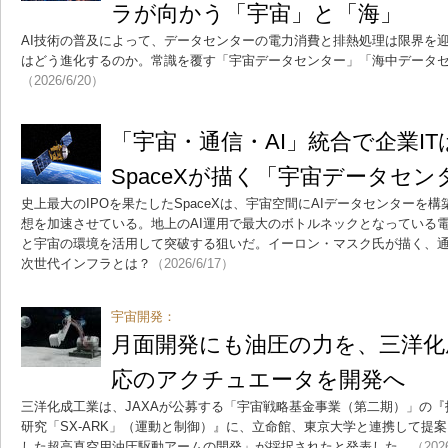
ラが向かう「宇宙」と「海」
AI技術の普及によって、データセンターの電力消費と排熱処理は限界を迎
はどう進化するのか。常識を覆す「宇宙データセンター」「海中データ
（2026/6/20）
「宇宙・通信・AI」統合で企業
SpaceXが描く「宇宙データセン
史上最大のIPOを果たしたSpaceXは、宇宙空間にAIデータセンターを
想を加速させている。地上のAI運用で最大のボトルネックとなっている
と宇宙の環境を活用して突破する狙いだ。イーロン・マスク氏が描く、通
次世代インフラとは？
（2026/6/17）
宇宙開発：
月面開発にも油圧の力を、三洋化
応のアクチュエータを開発へ
三洋化成工業は、JAXAが公募する「宇宙戦略基金事業（第二期）」の『技
研究「SX-ARK」（運動と制御）』に、立命館、東京大学と連携して提
した超高真空用油圧駆動アームの開発」が採択されたと発表した。
（202