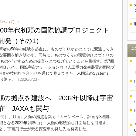
のへ（7）：
～2000年代初頭の国際協調プロジェクト
開発（その1）
こ
筆者の50年の経験を起点に、ものづくりがどのように変遷してき
な要因を解き明かす。同時に、ものづくりの環境やひとづくりの
いものへ”とするための提言へとつなげていくことを目指す。第7回
かけて携わった、国際宇宙ステーション向け人工重力発生装置の開発プ
審査や技術打ち合わせを通じて見えてきた、米国流のSystems
振り返る。
（2026/6/23）
類の拠点を建設へ 2032年以降は宇宙
在 JAXAも関与
地時間）、月面に人類の拠点を築く「ムーンベース」計画を3段階に
階となる2032年以降には、人類の継続的な月面居住を目指す。
ンと、宇宙飛行士が乗る探査車の発注先も発表した。