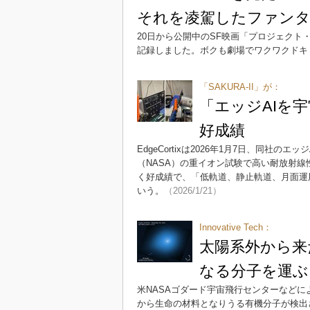
それを凌駕したファンタ
20日から公開中のSF映画「プロジェクト
記録しました。ボクも劇場でワクワクドキ
「SAKURA-II」が：
「エッジAIを宇宙
好成績
EdgeCortixは2026年1月7日、同社の
（NASA）の重イオン試験で高い耐放射線性
く好成績で、「低軌道、静止軌道、月面運
いう。
（2026/1/21）
Innovative Tech：
太陽系外から来た
なる分子を運ぶ
米NASAゴダード宇宙飛行センターなどによ
から生命の材料となりうる有機分子が検出