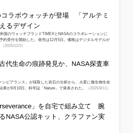
EXのコラボウォッチが登場 「アルテミ
えるデザイン
米国のウォッチブランドTIMEXとNASAのコラボレーションに
ction」の予約受付を開始した。発売は12月5日。価格はデジタルモデルが
。
（2025/12/3）
古代生命の痕跡発見か、NASA探査車
パーシビアランス」が採取した岩石の分析から、火星に微生物生命
が9月10日、科学誌「Nature」で発表された。
（2025/9/11）
severance」を自宅で組み立て 腕
るNASA公認キット、クラファン実