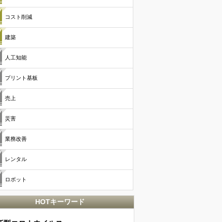
コスト削減
建築
人工知能
プリント基板
売上
災害
業務改善
レンタル
ロボット
HOTキーワード