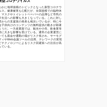
新型コロナウイルス
わかに地球規模のトピックとなった新型コロナウ
ルス。健康被害も心配だが、全国規模での臨時休
、マスクやトイレットペーパーの品薄など市民の
常生活への影響も大きくなっている。これに対し
業からの支援策の発表も相次いでいるが、特に今
は子供向けのコンテンツの無料提供の動きが顕著
ようだ。一方産業面では、観光や小売、飲食業等
特に大きな影響を受けている。通常の企業運営に
いても面会や通勤の場がリスク視され、サーモグ
フィやWeb会議ツールの活用、テレワークの実現
どテクノロジーによるリスク回避策への注目が高
っている。