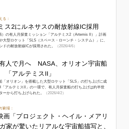
える：
テミス2にルネサスの耐放射線IC採用
）の有人月探査ミッション「アルテミス2（Artemis II）」計画
や大型ロケット「SLS（スペース・ローンチ・システム）」に、
ンドの耐放射線ICが採用された。
（2026/4/6）
有人で月へ NASA、オリオン宇宙船
 「アルテミスII」
宙船「オリオン」を搭載した大型ロケット「SLS」の打ち上げに成
弾「アルテミスII」の一環で、有人月探査船の打ち上げは約半世
ターから打ち上げられた。
（2026/4/2）
ガ劇場：
 映画「プロジェクト・ヘイル・メアリ
ガ家が驚いたリアルな宇宙船描写と、