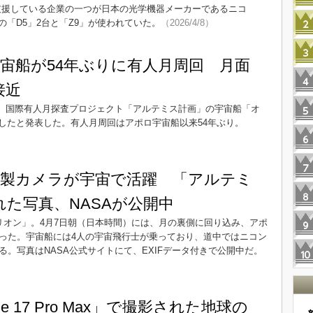
を支援している企業の一つが日本の光学機器メーカーであるニコ
「D5」2台と「Z9」が使われていた。
（2026/4/8）
宙船が54年ぶりに有人月周回 月面
接近
日、国際有人月探査プロジェクト「アルテミス計画」の宇宙船「オ
したと発表した。有人月周回はアポロ宇宙船以来54年ぶり。
ニコン製カメラが宇宙で活躍 「アルテミ
れた写真、NASAが公開中
リオン」。4月7日朝（日本時間）には、月の裏側に回り込み、アポ
行った。宇宙船には4人の宇宙飛行士が乗っており、道中ではニコン
いる。写真はNASA公式サイトにて、EXIFデータ付きで公開中だ。
ne 17 Pro Max」で撮影された地球の