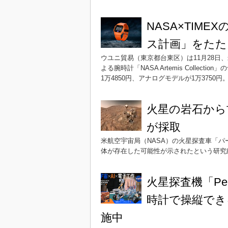
NASA×TIM
ス計画」をたた
ウユニ貿易（東京都台東区）は11月28日、
よる腕時計「NASA Artemis Colle
1万4850円、アナログモデルが1万3750円
火星の岩石から
が採取
米航空宇宙局（NASA）の火星探査車「
体が存在した可能性が示されたという研究結果
火星探査機「Per
時計で操縦でき
施中