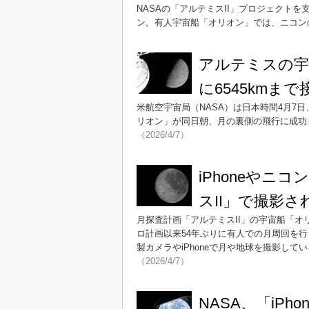
NASAの「アルテミスII」プロジェクト
ン。有人宇宙船「オリオン」では、ニコンの
アルテミスの宇
に6545kmまで
米航空宇宙局（NASA）は日本時間4月7
リオン」が同日朝、月の裏側の飛行に成功
（2026/4/7）
iPhoneや
スII」で撮影さ
月探査計画「アルテミスII」の宇宙船「オ
ロ計画以来54年ぶりに有人での月周回を
製カメラやiPhoneで月や地球を撮影して
（2026/4/7）
NASA、「iPho