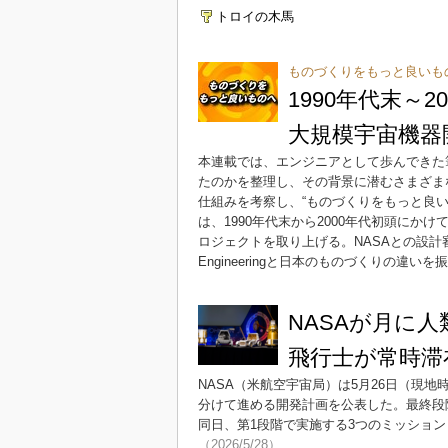
トロイの木馬
ものづくりをもっと良いも
1990年代末
大規模宇宙機器
本連載では、エンジニアとして歩んできた
たのかを整理し、その背景に潜むさまざま
仕組みを考察し、“ものづくりをもっと良
は、1990年代末から2000年代初頭に
ロジェクトを取り上げる。NASAとの設計
Engineeringと日本のものづくりの違いを
NASAが月に人
飛行士が常時滞
NASA（米航空宇宙局）は5月26日（現
分けて進める開発計画を公表した。最終段
同日、第1段階で実施する3つのミッショ
（2026/5/28）