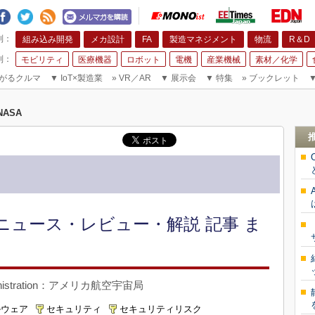
組み込み開発
メカ設計
FA
製造マネジメント
物流
R＆D
モビリティ
医療機器
ロボット
電機
産業機械
素材／化学
がるクルマ
▼
IoT×製造業
»
VR／AR
▼
展示会
▼
特集
»
ブックレット
NASA
 ニュース・レビュー・解説 記事 ま
 Administration：アメリカ航空宇宙局
ルウェア
セキュリティ
セキュリティリスク