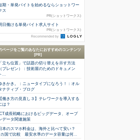
短期・単発バイトを始めるならショットワー
クス
PR(ショットワークス)
明日働ける単発バイト求人サイト
PR(ショットワークス)
Recommended by
のページをご覧のあなたにおすすめのコンテンツ
[PR]
「立ち位置」で話題の切り替えを示す方法
（プレゼン）：技術屋のためのドキュメン
ト...
ゆきかき。：ニュータイプになろう！：オル
タナティブ・ブログ
【働き方の見直し３】テレワークを導入する
には？
ICT成長戦略におけるビッグデータ、オープ
ンデータ関連施策
日本のスマホ料金は、海外と比べて安い？
6カ国で比較 最安水準のデータ容量は何...