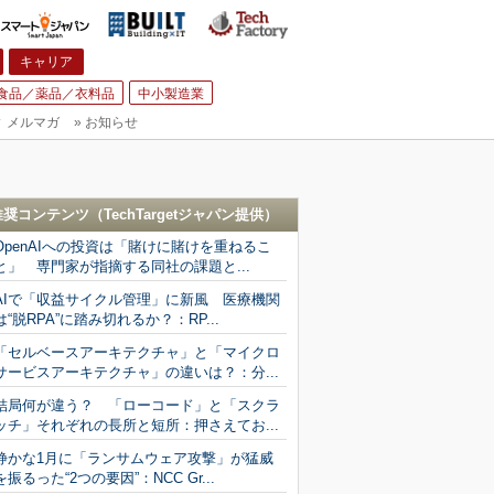
キャリア
食品／薬品／衣料品
中小製造業
▼
メルマガ
»
お知らせ
推奨コンテンツ（
TechTargetジャパン
提供）
OpenAIへの投資は「賭けに賭けを重ねるこ
と」 専門家が指摘する同社の課題と...
AIで「収益サイクル管理」に新風 医療機関
は“脱RPA”に踏み切れるか？：RP...
「セルベースアーキテクチャ」と「マイクロ
サービスアーキテクチャ」の違いは？：分...
結局何が違う？ 「ローコード」と「スクラ
ッチ」それぞれの長所と短所：押さえてお...
静かな1月に「ランサムウェア攻撃」が猛威
を振るった“2つの要因”：NCC Gr...