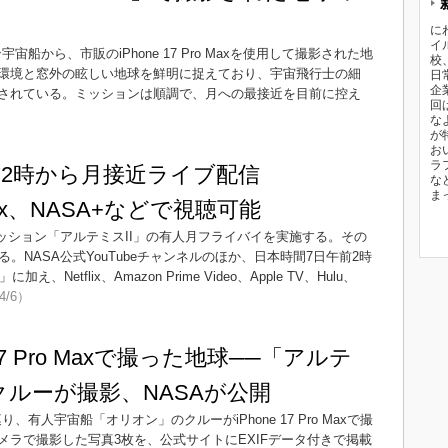
に
イ
宙船から、市販のiPhone 17 Pro Maxを使用して撮影された地
校
環境と窓外の眩しい地球を鮮明に捉えており、宇宙飛行士の細
日
企
されている。ミッションは順調で、月への最接近を目前に控え
回
な
が
お
ラ
午前2時から月接近ライブ配信
な
ま
tflix、NASA+などで視聴可能
ミッション「アルテミスII」の有人月フライバイを実施する。その
。NASA公式YouTubeチャンネルのほか、日本時間7日午前2時
etflix、Amazon Prime Video、Apple TV、Hulu、
4/6）
17 Pro Maxで撮った地球──「アルテ
クルーが撮影、NASAが公開
、有人宇宙船「オリオン」のクルーがiPhone 17 Pro Maxで撮
ラで撮影した写真3枚を、公式サイトにEXIFデータ付きで掲載