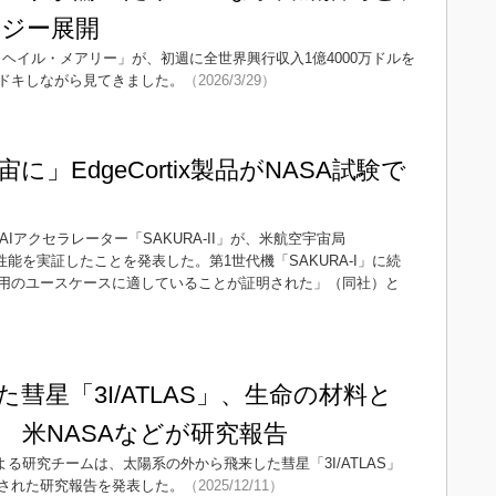
ジー展開
・ヘイル・メアリー」が、初週に全世界興行収入1億4000万ドルを
ドキしながら見てきました。
（2026/3/29）
に」EdgeCortix製品がNASA試験で
エッジAIアクセラレーター「SAKURA-II」が、米航空宇宙局
能を実証したことを発表した。第1世代機「SAKURA-I」に続
用のユースケースに適していることが証明された」（同社）と
彗星「3I/ATLAS」、生命の材料と
 米NASAなどが研究報告
る研究チームは、太陽系の外から飛来した彗星「3I/ATLAS」
された研究報告を発表した。
（2025/12/11）