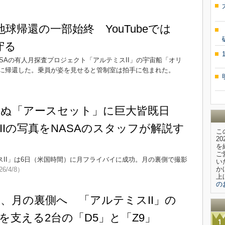
地球帰還の一部始終 YouTubeでは
守る
ASAの有人月探査プロジェクト「アルテミスII」の宇宙船「オリ
に帰還した。乗員が姿を見せると管制室は拍手に包まれた。
ぬ「アースセット」に巨大皆既日
IIの写真をNASAのスタッフが解説す
こ
2
を
ご
スII」は6日（米国時間）に月フライバイに成功。月の裏側で撮影
い
か
26/4/8）
上
の
、月の裏側へ 「アルテミスII」の
を支える2台の「D5」と「Z9」