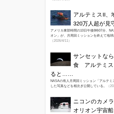
アルテミスII、
320万人超が見
アメリカ東部時間の10日午後8時07分、N
オン」が、月周回ミッションを終えて地球
（2026/4/11）
サンセットなら
食 アルテミス
ると……
NASAの有人月周回ミッション「アルテミ
した写真などを相次ぎ公開している。
（20
ニコンのカメラ
オリオン宇宙船