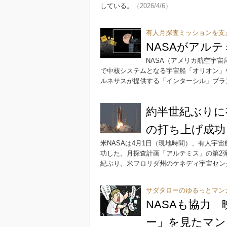
している。
（2026/4/6）
有人月探査ミッションを支
NASAがアル
NASA（アメリカ航空宇宙局
で中核システムとなる宇宙船「オリオン」
ルネサスが提供する「インターシル」ブラ
約半世紀ぶりに
の打ち上げ成功
米NASAは4月1日（現地時間）、有人宇
功した。月探査計画「アルテミス」の第2
紀ぶり。米フロリダ州のケネディ宇宙セン
サダタローのゆるっとマン
NASAも協力
ー」を見たマン