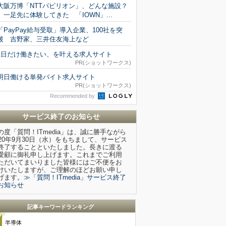
大阪万博「NTTパビリオン」、どんな施設？
一足先に体験してきた 「IOWN」...
「PayPay給与受取」導入企業、100社を突
破 吉野家、三井住友海上など
1日だけ働きたい、を叶える求人サイト
PR(ショットワークス)
明日働ける単発バイト求人サイト
PR(ショットワークス)
Recommended by
サービス終了のお知らせ
の度「質問！ITmedia」は、誠に勝手ながら
020年9月30日（水）をもちまして、サービス
終了することといたしました。長きに渡る
愛顧に御礼申し上げます。これまでご利用
ただいてまいりました皆様にはご不便をお
けいたしますが、ご理解のほどお願い申し
げます。
≫「質問！ITmedia」サービス終了
お知らせ
記事キーワードランキング
半導体