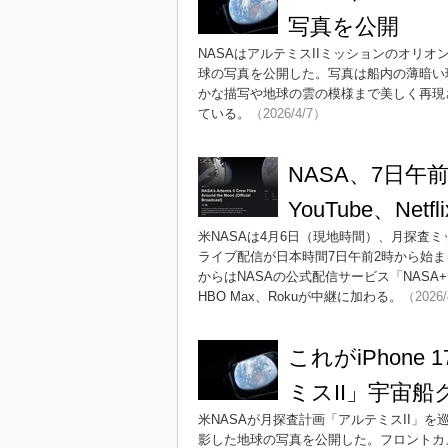
写真を公開
NASAはアルテミスIIミッションのオリオン宇
球の写真を公開した。写真は船内の薄暗い
かな描写や地球の雲の模様まで美しく再現
ている。
（2026/4/7）
NASA、7日
YouTube、Ne
米NASAは4月6日（現地時間）、月探査
ライブ配信が日本時間7日午前2時から始まる
からはNASAの公式配信サービス「NASA+」に加え、N
HBO Max、Rokuが中継に加わる。
（2026/
これがiPhone 
ミスII」宇宙船
米NASAが月探査計画「アルテミスII」を巡り
影した地球の写真を公開した。フロントカメ