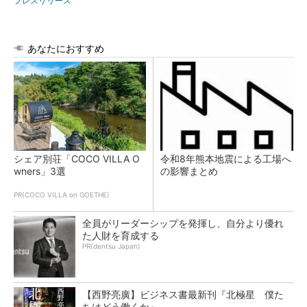
プレスリリース
あなたにおすすめ
シェア別荘「COCO VILLA O
令和8年熊本地震による工場へ
wners」3選
の影響まとめ
PR(COCO VILLA on GOETHE)
全員がリーダーシップを発揮し、自分より優れ
た人財を育成する
PR(dentsu Japan)
【西野亮廣】ビジネス書最新刊『北極星 僕た
ちはどう働くか』