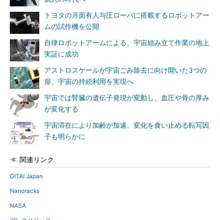
トヨタの月面有人与圧ローバに搭載するロボットアー
ムの試作機を公開
自律ロボットアームによる、宇宙組み立て作業の地上
実証に成功
アストロスケールが宇宙ごみ除去に向け開いた3つの
扉、宇宙の持続利用を実現へ
宇宙では腎臓の遺伝子発現が変動し、血圧や骨の厚み
が変化する
宇宙滞在により加齢が加速、変化を食い止める転写因
子も明らかに
関連リンク
GITAI Japan
Nanoracks
NASA