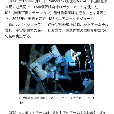
GITAIは2022年7月11日、NanoracksおよびNASA（米国航空宇
宙局）と共同で、1.5m級双腕自律ロボットアームを使った
ISS（国際宇宙ステーション）船外作業実験を行うことを発表し
た。2023年に実施予定で、ISSのエアロックモジュール
「Bishop（ビショップ）」の宇宙船外環境にロボットアームを設
置し、宇宙空間での保守、組み立て、製造作業の自律制御につい
て技術実証する。
1.5m級双腕自律ロボットアーム［クリックで拡大］ 出所：G
ITAI
GITAIのロボットアームは、8自由度のアームを2本備え、3次