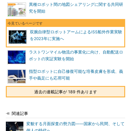
異種ロボット間の地図シェアリングに関する共同研
究を開始
双腕自律型ロボットアームによるISS船外作業実験
を2023年に実施へ
ラストワンマイル物流の事業化に向け、自動配送ロ
ボットの実証実験を開始
指型ロボットに自己修復可能な培養皮膚を形成、義
手や義足にも応用可能
過去の連載記事が 189 件あります
関連記事
変貌する月面探査の勢力図――国家から民間、そして
個人の時代へ