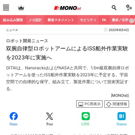
組み込み開発
メカ設計
製造マネジメント
モビリティ
FA
素材／化学
ニュース
2022年8月4日
ロボット開発ニュース
双腕自律型ロボットアームによるISS船外作業実験
を2023年に実施へ
GITAIは、NanoracksおよびNASAと共同で、1.5m級双腕自律ロボ
ットアームを使ったISS船外作業実験を2023年に予定する。宇宙
空間での自律的な保守、組み立て、製造作業について技術実証す
る。
[MONOist]
PC用表示
関連情報
Share
Post
LINE
Hatena