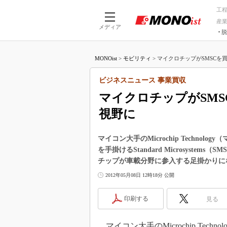
工
産
メディア
脱
つながる技術
AI×技術
MONOist
>
モビリティ
>
マイクロチップがSMSCを買
つながる工場
AI×設備
つながるサービ
Physical
ビジネスニュース 事業買収
マイクロチップがSM
視野に
マイコン大手のMicrochip Techn
を手掛けるStandard Microsyste
チップが車載分野に参入する足掛かりに
2012年05月08日 12時18分 公開
印刷する
見る
マイコン大手のMicrochip Tech