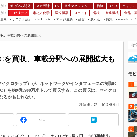
程別：
組み込み開発
メカ設計
製造マネジメント
物流
R＆D
キャリア
FA
業別：
モビリティ
素材／化学
医療機器
ロボット
電機
産業機械
食品・
炭素
サステナ設計
エッジ逆襲
品質
展示会
特集
メ
IoT
AI
ebook
伝承
組み込み開発
CEATEC
読者調査まとめ
編集後記
収、車載分野への展開拡大...
JIMTOF
保全
メカ設計
つながるクルマ
組込み/エッジ コンピューティング
ス
 AI
製造マネジメント
5G
展＆IoT/5Gソリューション展
VR／AR
FA
SCを買収、車載分野への展開拡大も
IIFES
モビリティ
フィールドサービス
国際ロボット展
素材／化学
FPGA
モビ
ジャパンモビリティショー
組み込み画像技術
ology（マイクロチップ）が、ネットワークやインタフェースの制御IC
TECHNO-FRONTIER
ms（SMSC）を約9億3900万米ドルで買収する。この買収は、マイクロ
組み込みモデリング
人テク展
なるかもしれない。
Windows Embedded
[朴尚洙，
＠IT MONOist
]
スマート工場EXPO
車載ソフト開発
EdgeTech+
Share
ISO26262
日本ものづくりワールド
無償設計ツール
AUTOMOTIVE WORLD
nology（マイクロチップ）は2012年5月2日（米国時間）、