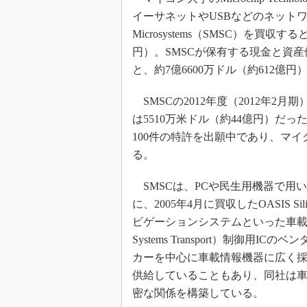
イーサネットやUSBなどのネットワー
Microsystems（SMSC）を買
円）。SMSCが保有する現金と資産価
と、約7億6600万ドル（約612億
SMSCの2012年度（2012年2月
は5510万米ドル（約44億円）だっ
100件の特許を出願中であり、マ
る。
SMSCは、PCや民生用機器で用
に、2005年4月に買収したOASIS S
ビゲーションシステムといった車載情報機
Systems Transport）制御
カーを中心に車載情報機器に広く採用
供給していることもあり、同社は
密な関係を構築している。