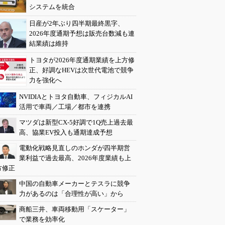
システムを統合
日産が2年ぶり四半期最終黒字、
2026年度通期予想は販売台数減も連
結業績は維持
トヨタが2026年度通期業績を上方修
正、好調なHEVは次世代電池で競争
力を強化へ
NVIDIAとトヨタ自動車、フィジカルAI
活用で車両／工場／都市を連携
マツダは新型CX-5好調で1Q売上過去最
高、協業EV投入も通期達成予想
電動化戦略見直しのホンダが四半期営
業利益で過去最高、2026年度業績も上
方修正
中国の自動車メーカーとテスラに競争
力があるのは「合理性が高い」から
商船三井、車両移動用「スケーター」
で業務を効率化