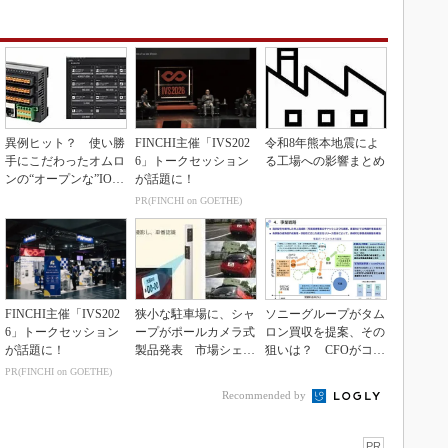
異例ヒット？ 使い勝
FINCHI主催「IVS202
令和8年熊本地震によ
手にこだわったオムロ
6」トークセッション
る工場への影響まとめ
ンの“オープンな”IO-L
が話題に！
inkマスター
PR(FINCHI on GOETHE)
FINCHI主催「IVS202
狭小な駐車場に、シャ
ソニーグループがタム
6」トークセッション
ープがポールカメラ式
ロン買収を提案、その
が話題に！
製品発表 市場シェア
狙いは？ CFOがコメ
10％目指す
ント
PR(FINCHI on GOETHE)
Recommended by
PR