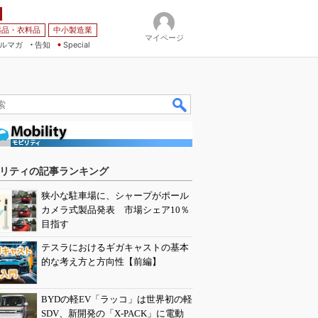
薬品・衣料品
中小製造業
マイページ
ルマガ
告知
Special
リティの記事ランキング
狭小な駐車場に、シャープがポール
カメラ式製品発表 市場シェア10％
目指す
テスラにおけるギガキャストの基本
的な考え方と方向性【前編】
BYDの軽EV「ラッコ」は世界初の軽
SDV、新開発の「X-PACK」に電動