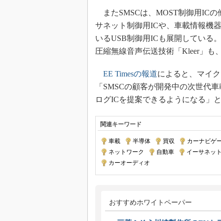
またSMSCは、MOST制御用I
サネット制御用ICや、車載情報機
いるUSB制御用ICも展開している。さらに
圧縮無線音声伝送技術「Kleer」
EE Timesの報道
によると、マイクロチ
「SMSCの顧客が開発中の次世代
ログICを提案できるようになる」
関連キーワード
車載
|
半導体
|
買収
|
カーナビゲ
ネットワーク
|
自動車
|
イーサネッ
カーオーディオ
おすすめホワイトペーパー