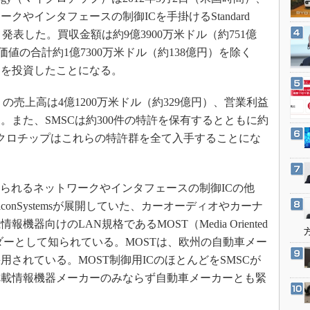
3Dプリンタ
産業オープンネット展
クやインタフェースの制御ICを手掛けるStandard
デジタルツインとCAE
収すると発表した。買収金額は約9億3900万米ドル（約751億
S＆OP
値の合計約1億7300万米ドル（約138億円）を除く
インダストリー4.0
円）を投資したことになる。
イノベーション
期）の売上高は4億1200万米ドル（約329億円）、営業利益
製造業ビッグデータ
た。また、SMSCは約300件の特許を保有するとともに約
メイドインジャパン
イクロチップはこれらの特許群を全て入手することにな
植物工場
知財マネジメント
いられるネットワークやインタフェースの制御ICの他
海外生産
iliconSystemsが展開していた、カーオーディオやカーナ
グローバル設計・開発
器向けのLAN規格であるMOST（Media Oriented
制御セキュリティ
用ICのベンダーとして知られている。MOSTは、欧州の自動車メー
されている。MOST制御用ICのほとんどをSMSCが
新型コロナへの対応
車載情報機器メーカーのみならず自動車メーカーとも緊