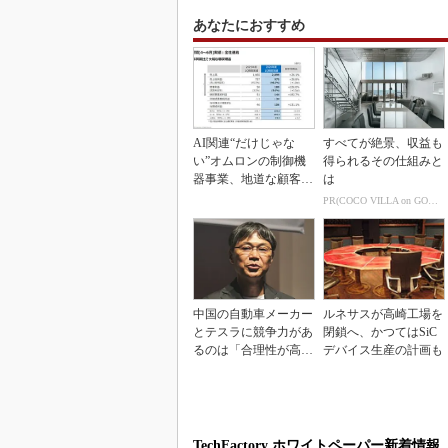
あなたにおすすめ
AI関連“だけじゃな
すべてが絶景、収益も
い”オムロンの制御機
得られるその仕組みと
器事業、地道な顧客基
は
盤強化が結実
PR(COCO VILLA on GOETHE)
中国の自動車メーカー
ルネサスが高崎工場を
とテスラに競争力があ
閉鎖へ、かつてはSiC
るのは「合理性が高
デバイス生産の計画も
い」から
TechFactory ホワイトペーパー新着情報