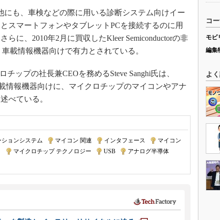
Cの他にも、車検などの際に用いる診断システム向けイー
コー
器とスマートフォンやタブレットPCを接続するのに用
、2010年2月に買収したKleer Semiconductorの非
モビ
も、車載情報機器向けで有力とされている。
編集
ップの社長兼CEOを務めるSteve Sanghi氏は、
よく
車載情報機器向けに、マイクロチップのマイコンやアナ
と述べている。
ーションシステム
|
マイコン 関連
|
インタフェース
|
マイコン
|
ト
|
マイクロチップ テクノロジー
|
USB
|
アナログ半導体
|