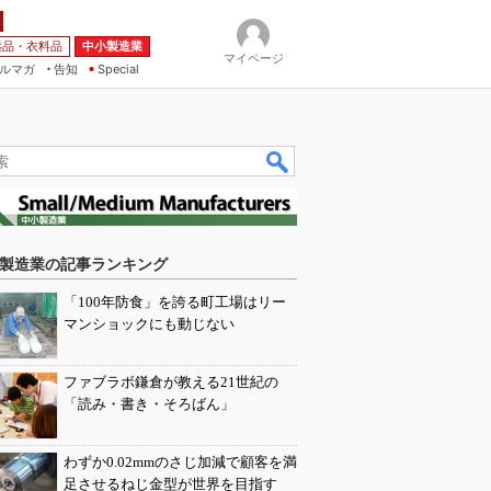
薬品・衣料品
中小製造業
マイページ
ルマガ
告知
Special
製造業の記事ランキング
「100年防食」を誇る町工場はリー
マンショックにも動じない
ファブラボ鎌倉が教える21世紀の
「読み・書き・そろばん」
わずか0.02mmのさじ加減で顧客を満
足させるねじ金型が世界を目指す