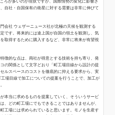
ところが多いのが現状ですが、国際情勢の変化に影響さ
も、自社・自国保有の衛星に対する需要は非常に伸びて
門会社 ウェザーニュース社が北極の天候を観測する
予定です。将来的には途上国が自国の領土を観測し、気
タを取得するために購入するなど、非常に将来が有望視
特徴的な点は、両社が得意とする技術を持ち寄り、発
ヨコの関係として文字どおり「町工場目線から設計の提
クセルスペースのコストを徹底的に抑える要求から、実
町工場目線で加工についての提案を行うことで、加工が
た。
が本当に求めるものを提案していく、そういうサービ
とは、どの町工場にでもできることではありませんが、
る町工場には求められていると思います。モノを生産す