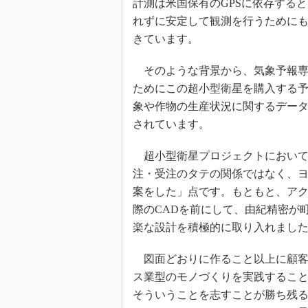
計測は米国保有のGPSに依存する
れずに安定して観測を行うために
きています。
そのような背景から、気象予報専
ためにこの超小型衛星を購入する
象や作物の生産状況に関するデー
されています。
超小型衛星プロジェクトにおいて
注・受注のタテの関係ではなく、
案をした」点です。もともと、ア
際のCADを前にして、由紀精密が
楽な設計を積極的に取り入れまし
図面どおりに作ること以上に顧客
ス業型のモノづくりを実践するこ
そういうことを志すことが勝ち残