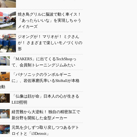
焼き鳥グリルに脳波で動く車イス！
「あったらいいな」を実現しちゃう
メイカーズ
ジオングが！ マリオが！ ミクさん
が！ さまざまで楽しいモノづくりの
形
「MAKERS」に出てくるTechShopっ
て、会員制トレーニングジムみたい
「パナソニックのランボルギーニ
に」、岩佐琢磨氏率いるShiftallが本格
始動
「仏像は顔が命」日本人の心が生きる
LED照明
経営難から大逆転！ 独自の精密加工で
新分野を開拓した金型メーカー
元気を少しずつ取り戻しつつあるデト
ロイトと「i3Detroit」