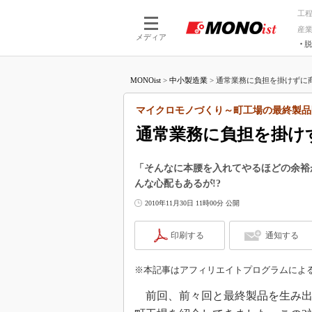
工
産
メディア
脱
つながる技術
AI×技術
MONOist
>
中小製造業
>
通常業務に負担を掛けずに商
つながる工場
AI×設備
つながるサービ
Physical
マイクロモノづくり～町工場の最終製品
通常業務に負担を掛け
「そんなに本腰を入れてやるほどの余裕
んな心配もあるが!?
2010年11月30日 11時00分 公開
印刷する
通知する
※本記事はアフィリエイトプログラムによ
前回、前々回と最終製品を生み出