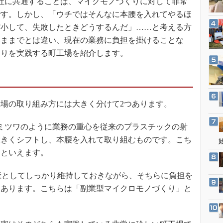
社に共通することは、マイクモノづくりに対して非常
3Dプリンタ
産業オープンネット展
です。しかし、「ウチではそんなに本腰を入れてやるほ
デジタルツインとCAE
縮小して、失敗したときどうするんだ」……と考える方
S＆OP
いままでとは違い、現在の業務に負担を掛けることな
インダストリー4.0
くりを実践する町工場を紹介します。
イノベーション
製造業ビッグデータ
メイドインジャパン
場の取り組み方には大きく分けて2つあります。
植物工場
ミツワのように業務の重心を従来のプラスチックの射
知財マネジメント
大きくシフトし、本腰を入れて取り組むものです。こち
海外生産
」といえます。
グローバル設計・開発
制御セキュリティ
産としてしっかり維持しておきながら、そちらに負担を
もあります。こちらは「副業型マイクロモノづくり」と
新型コロナへの対応