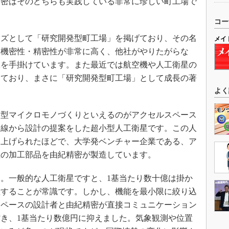
密はそのどちらも実践している非常に珍しい町工場で
コー
ズとして「研究開発型町工場」を掲げており、その名
メイ
、機密性・精密性が非常に高く、他社がやりたがらな
工を手掛けています。また最近では航空機や人工衛星の
えており、まさに「研究開発型町工場」として成長の著
よく
型マイクロモノづくりといえるのがアクセルスペース
目線から設計の提案をした超小型人工衛星です。この人
り上げられたほどで、大学発ベンチャー企業である、ア
星の加工部品を由紀精密が製造しています。
。一般的な人工衛星ですと、1基当たり数十億は掛か
産することが常識です。しかし、機能を最小限に絞り込
スペースの設計者と由紀精密が直接コミュニケーション
き、1基当たり数億円に抑えました。気象観測や位置