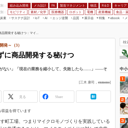
程別：
組み込み開発
メカ設計
製造マネジメント
物流
R＆D
キャリア
FA
業別：
モビリティ
素材／化学
医療機器
ロボット
電機
産業機械
食品・
炭素
サステナ設計
エッジ逆襲
品質
展示会
特集
メ
IoT
AI
ebook
伝承
組み込み開発
CEATEC
読者調査まとめ
編集後記
品開発する秘けつ：マイ...
JIMTOF
保全
メカ設計
つながるクルマ
組込み/エッジ コンピューティング
ス
 AI
製造マネジメント
5G
開発～（3）
展＆IoT/5Gソリューション展
VR／AR
FA
ずに商品開発する秘けつ
IIFES
モビリティ
フィールドサービス
国際ロボット展
素材／化学
FPGA
がない」「現在の業務を縮小して、失敗したら……」――そ
中小
ジャパンモビリティショー
組み込み画像技術
TECHNO-FRONTIER
[三木 康司，
enmono
]
組み込みモデリング
人テク展
Windows Embedded
見る
Share
スマート工場EXPO
車載ソフト開発
EdgeTech+
る収益を得ています
ISO26262
日本ものづくりワールド
す町工場、つまりマイクロモノづくりを実践している
無償設計ツール
AUTOMOTIVE WORLD