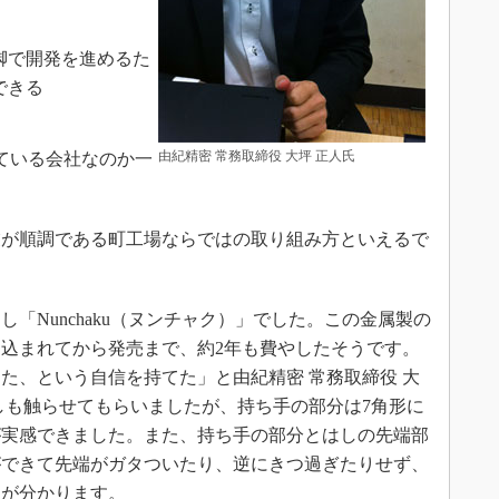
脚で開発を進めるた
できる
由紀精密 常務取締役 大坪 正人氏
している会社なのか一
業が順調である町工場ならではの取り組み方といえるで
Nunchaku（ヌンチャク）」でした。この金属製の
込まれてから発売まで、約2年も費やしたそうです。
た、という自信を持てた」と由紀精密 常務取締役 大
しも触らせてもらいましたが、持ち手の部分は7角形に
が実感できました。また、持ち手の部分とはしの先端部
ができて先端がガタついたり、逆にきつ過ぎたりせず、
とが分かります。