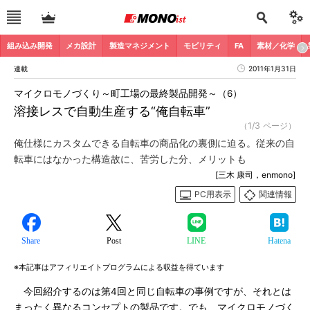
組み込み開発
メカ設計
製造マネジメント
モビリティ
FA
素材／化学
連載
2011年1月31日
マイクロモノづくり～町工場の最終製品開発～（6）
溶接レスで自動生産する“俺自転車”
（1/3 ページ）
俺仕様にカスタムできる自転車の商品化の裏側に迫る。従来の自
転車にはなかった構造故に、苦労した分、メリットも
[三木 康司，enmono]
PC用表示
関連情報
Share
Post
LINE
Hatena
※本記事はアフィリエイトプログラムによる収益を得ています
今回紹介するのは第4回と同じ自転車の事例ですが、それとは
まったく異なるコンセプトの製品です。でも、マイクロモノづく