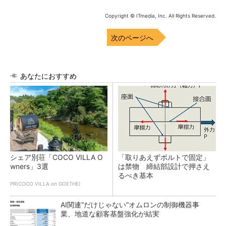
Copyright © ITmedia, Inc. All Rights Reserved.
次のページへ
あなたにおすすめ
シェア別荘「COCO VILLA O
「取りあえずボルトで固定」
wners」3選
は禁物 締結部設計で押さえ
るべき基本
PR(COCO VILLA on GOETHE)
AI関連“だけじゃない”オムロンの制御機器事
業、地道な顧客基盤強化が結実