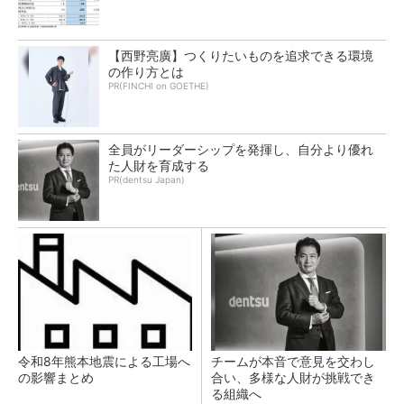
【西野亮廣】つくりたいものを追求できる環境
の作り方とは
PR(FINCHI on GOETHE)
全員がリーダーシップを発揮し、自分より優れ
た人財を育成する
PR(dentsu Japan)
令和8年熊本地震による工場へ
チームが本音で意見を交わし
の影響まとめ
合い、多様な人財が挑戦でき
る組織へ