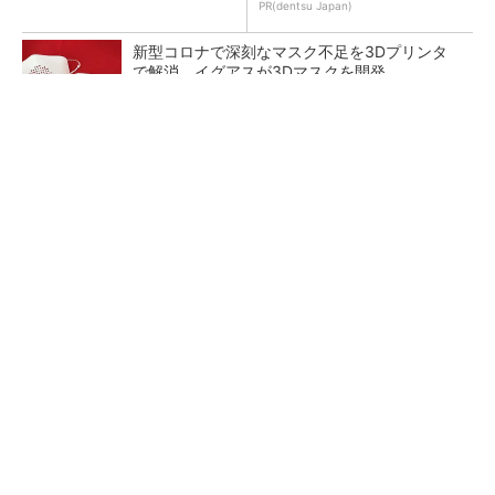
PR(dentsu Japan)
新型コロナで深刻なマスク不足を3Dプリンタ
で解消、イグアスが3Dマスクを開発
【レベル14】生成AIを味方に、3D CADを使い
こなそう！
狭小な駐車場に、シャープがポールカメラ式製
品発表 市場シェア10％目指す