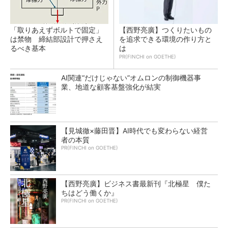
「取りあえずボルトで固定」
【西野亮廣】つくりたいもの
は禁物 締結部設計で押さえ
を追求できる環境の作り方と
るべき基本
は
PR(FINCHI on GOETHE)
AI関連“だけじゃない”オムロンの制御機器事
業、地道な顧客基盤強化が結実
【見城徹×藤田晋】AI時代でも変わらない経営
者の本質
PR(FINCHI on GOETHE)
【西野亮廣】ビジネス書最新刊『北極星 僕た
ちはどう働くか』
PR(FINCHI on GOETHE)