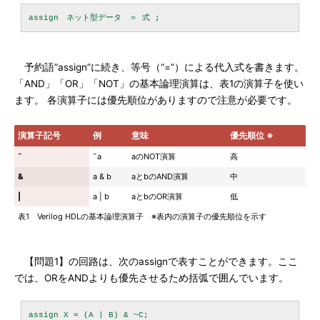
予約語“assign”に続き、等号（“=”）による代入式を書きます。
「AND」「OR」「NOT」の基本論理演算は、表1の演算子を使い
ます。 各演算子には優先順位がありますので注意が必要です。
演算子記号
例
意味
優先順位 ※
˜
˜a
aのNOT演算
高
&
a & b
aとbのAND演算
中
|
a | b
aとbのOR演算
低
表1 Verilog HDLの基本論理演算子 ※表内の演算子の優先順位を示す
【問題1】の回路は、次のassignで表すことができます。ここ
では、ORをANDよりも優先させるため括弧で囲んでいます。