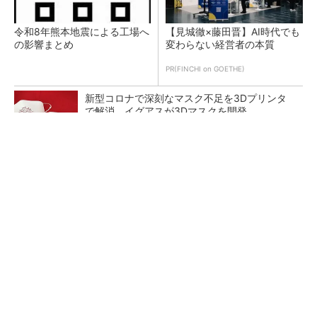
令和8年熊本地震による工場へ
【見城徹×藤田晋】AI時代でも
の影響まとめ
変わらない経営者の本質
PR(FINCHI on GOETHE)
新型コロナで深刻なマスク不足を3Dプリンタ
で解消、イグアスが3Dマスクを開発
【レベル14】生成AIを味方に、3D CADを使い
こなそう！
狭小な駐車場に、シャープがポールカメラ式製
品発表 市場シェア10％目指す