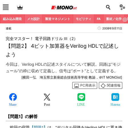
組み込み開発
メカ設計
製造マネジメント
モビリティ
FA
素材／化学
連載
2008年9月11日
完全マスター！ 電子回路ドリル III（2）
【問題2】 4ビット加算器をVerilog HDLで記述し
よう
今回は、Verilog HDLの記述スタイルについて解説。回路は“モジ
ュール”の枠に収めて定義し、信号は“ポート”として定義する。
[横田一弘 埼玉県立新座総合技術高等学校 教諭，＠IT MONOist]
PC用表示
関連情報
Share
Post
LINE
Hatena
【問題1】の解答
前回の宿題
【問題1】
は、“デジタル回路をVerilog HDLに置き換