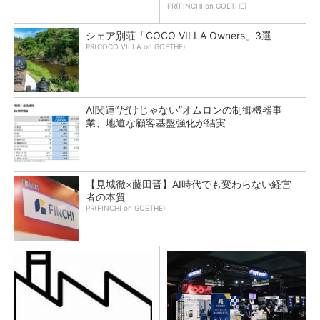
PR(FINCHI on GOETHE)
シェア別荘「COCO VILLA Owners」3選
PR(COCO VILLA on GOETHE)
AI関連“だけじゃない”オムロンの制御機器事
業、地道な顧客基盤強化が結実
【見城徹×藤田晋】AI時代でも変わらない経営
者の本質
PR(FINCHI on GOETHE)