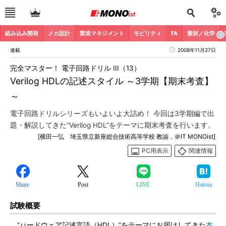
組み込み開発
メカ設計
製造マネジメント
モビリティ
FA
素材／化学
連載
2008年11月27日
完全マスター！ 電子回路ドリル III（13）
Verilog HDLの記述スタイル ～3学期【期末考査】
～
電子回路ドリルシリーズもいよいよ大詰め！ 今回は3学期編で出
題・解説してきた“Verilog HDL”をテーマに期末考査を行います。
[横田一弘 埼玉県立新座総合技術高等学校 教諭，＠IT MONOist]
PC用表示
関連情報
Share
Post
LINE
Hatena
試験概要
“ハードウェア記述言語（HDL）”をテーマにお届けしてきた
本