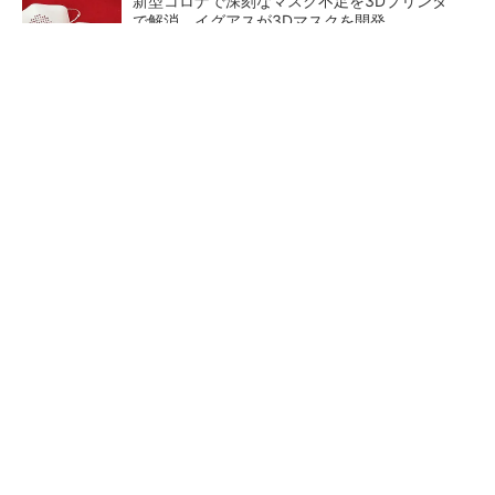
新型コロナで深刻なマスク不足を3Dプリンタ
で解消、イグアスが3Dマスクを開発
【レベル14】生成AIを味方に、3D CADを使い
こなそう！
狭小な駐車場に、シャープがポールカメラ式製
品発表 市場シェア10％目指す
ルネサスが高崎工場を閉鎖
なぜ熊本に半導体産業が集ま