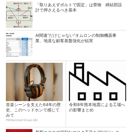
「取りあえずボルトで固定」は禁物 締結部設
計で押さえるべき基本
AI関連“だけじゃない”オムロンの制御機器事
業、地道な顧客基盤強化が結実
音楽シーンを支えた64年の歴
令和8年熊本地震による工場へ
史、このヘッドホンで感じて
の影響まとめ
みて
PR(Marshall Group AB)