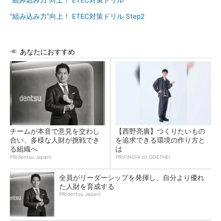
“組み込み力”向上！ ETEC対策ドリル
“組み込み力”向上！ ETEC対策ドリル Step2
あなたにおすすめ
チームが本音で意見を交わし
【西野亮廣】つくりたいもの
合い、多様な人財が挑戦でき
を追求できる環境の作り方と
る組織へ
は
PR(dentsu Japan)
PR(FINCHI on GOETHE)
全員がリーダーシップを発揮し、自分より優れ
た人財を育成する
PR(dentsu Japan)