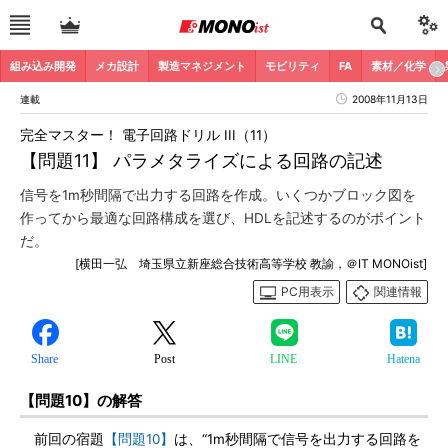
組み込み開発
メカ設計
製造マネジメント
モビリティ
FA
素材／化学
連載
2008年11月13日
完全マスター！ 電子回路ドリル III（11）
【問題11】 パラメタライズによる回路の記述
信号を1m秒間隔で出力する回路を作成。いくつかブロック図を
作ってから最適な回路構成を選び、HDLを記述するのがポイント
だ。
[横田一弘 埼玉県立新座総合技術高等学校 教諭，＠IT MONOist]
PC用表示
関連情報
Share
Post
LINE
Hatena
【問題10】の解答
前回の宿題
【問題10】
は、“1m秒間隔で信号を出力する回路を