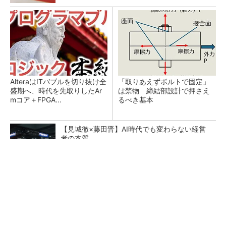
AlteraはITバブルを切り抜け全
「取りあえずボルトで固定」
盛期へ、時代を先取りしたAr
は禁物 締結部設計で押さえ
mコア＋FPGA...
るべき基本
【見城徹×藤田晋】AI時代でも変わらない経営
者の本質
PR(FINCHI on GOETHE)
定年退職した理系シニア人材が核融合発電炉開
発で活躍、なぜ？