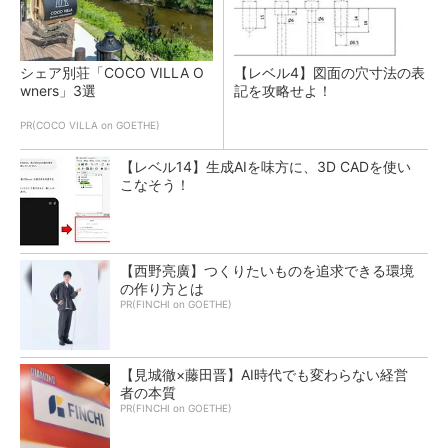
シェア別荘「COCO VILLA O
【レベル4】図面の穴寸法の表
wners」3選
記を攻略せよ！
PR(COCO VILLA on GOETHE)
【レベル14】生成AIを味方に、3D CADを使い
こなそう！
【西野亮廣】つくりたいものを追求できる環境
の作り方とは
PR(FINCHI on GOETHE)
【見城徹×藤田晋】AI時代でも変わらない経営
者の本質
PR(FINCHI on GOETHE)