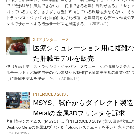
で「造形結果に満足できない」「使用できる材料に制約がある」「今す
困っている」など、さまざまな壁に直面している現場も少なくない。そ
トラタシス・ジャパンは目的に応じた機種、材料選定からデータ作成の
タルでサポートする造形サービスを展開する。
（2019/7/1）
3Dプリンタニュース：
医療シミュレーション用に複雑
た肝臓モデルを販売
伊那食品工業、ストラタシス・ジャパン、スワニー、丸紅情報システムズ
ルモールド」と植物由来のゲル素材から製作する臓器モデルの事業化に
けに肝臓モデルを発売した。
（2019/5/14）
INTERMOLD 2019：
MSYS、試作からダイレクト製造ま
Metalの金属3Dプリンタを訴求
丸紅情報システムズ（MSYS）は「INTERMOLD 2019（第30回金型加
Desktop Metalの金属3Dプリンタ「Studioシステム＋」を用いた造
（2019/4/19）