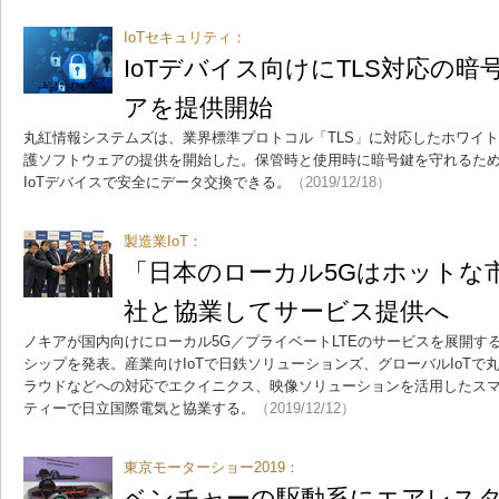
IoTセキュリティ：
IoTデバイス向けにTLS対応の
アを提供開始
丸紅情報システムズは、業界標準プロトコル「TLS」に対応したホワイ
護ソフトウェアの提供を開始した。保管時と使用時に暗号鍵を守れるた
IoTデバイスで安全にデータ交換できる。
（2019/12/18）
製造業IoT：
「日本のローカル5Gはホットな
社と協業してサービス提供へ
ノキアが国内向けにローカル5G／プライベートLTEのサービスを展開す
シップを発表。産業向けIoTで日鉄ソリューションズ、グローバルIoTで丸
ラウドなどへの対応でエクイニクス、映像ソリューションを活用したス
ティーで日立国際電気と協業する。
（2019/12/12）
東京モーターショー2019：
ベンチャーの駆動系にエアレスタ