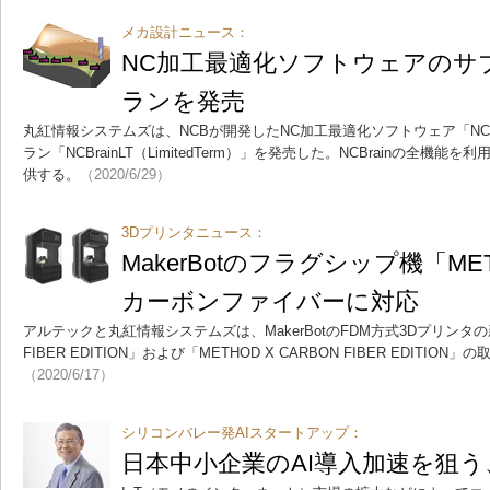
メカ設計ニュース：
NC加工最適化ソフトウェアのサ
ランを発売
丸紅情報システムズは、NCBが開発したNC加工最適化ソフトウェア「NCB
ラン「NCBrainLT（LimitedTerm）」を発売した。NCBrainの全
供する。
（2020/6/29）
3Dプリンタニュース：
MakerBotのフラグシップ機「M
カーボンファイバーに対応
アルテックと丸紅情報システムズは、MakerBotのFDM方式3Dプリンタの新
FIBER EDITION」および「METHOD X CARBON FIBER EDITIO
（2020/6/17）
シリコンバレー発AIスタートアップ：
日本中小企業のAI導入加速を狙