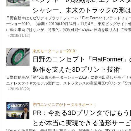
シャシー、未来のトラックの形
日野自動車はモビリティプラットフォーム「Flat Former（フラットフ
ーショー2019」（会期：2019年10月24日～11月4日、東京ビッグサ
に動く車両ではないが、将来的に実現可能性の高い技術を取り入れて未
（2019/11/12）
東京モーターショー2019：
日野のコンセプト「FlatForme
製作を支えた3Dプリント技術
日野自動車が「第46回東京モーターショー2019」に参考出品したモビリティコ
エアレスタイヤのモデル製作に、ストラタシスの産業用3Dプリンタ「Strata
（2019/10/29）
専門エンジニアがトータルサポート：
PR：
今ある3Dプリンタではも
とが本当に実現できる造形サー
試作から治具製作、最終製品に至るまで、製造業を中心に3Dプリンタの