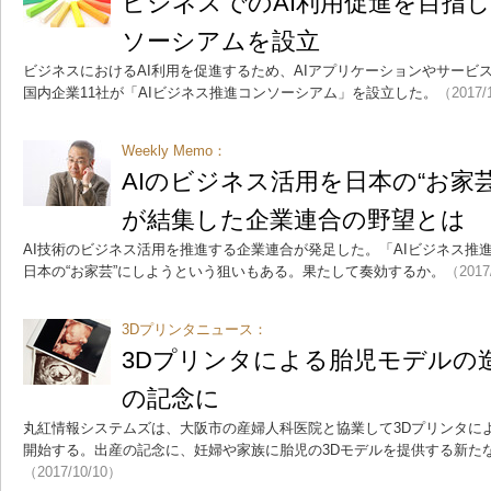
ビジネスでのAI利用促進を目指
ソーシアムを設立
ビジネスにおけるAI利用を促進するため、AIアプリケーションやサービ
国内企業11社が「AIビジネス推進コンソーシアム」を設立した。
（2017/
Weekly Memo：
AIのビジネス活用を日本の“お家芸
が結集した企業連合の野望とは
AI技術のビジネス活用を推進する企業連合が発足した。「AIビジネス推
日本の“お家芸”にしようという狙いもある。果たして奏効するか。
（2017
3Dプリンタニュース：
3Dプリンタによる胎児モデルの
の記念に
丸紅情報システムズは、大阪市の産婦人科医院と協業して3Dプリンタに
開始する。出産の記念に、妊婦や家族に胎児の3Dモデルを提供する新た
（2017/10/10）