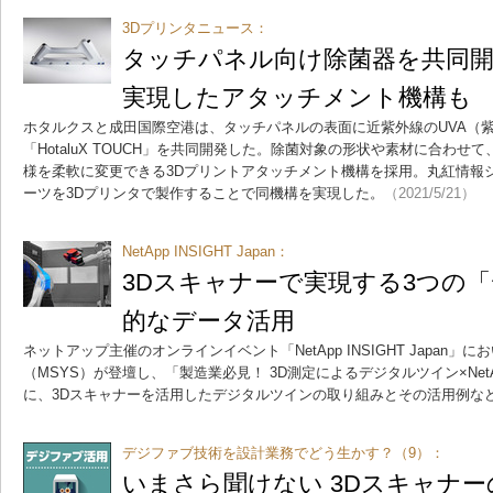
3Dプリンタニュース：
タッチパネル向け除菌器を共同開
実現したアタッチメント機構も
ホタルクスと成田国際空港は、タッチパネルの表面に近紫外線のUVA（
「HotaluX TOUCH」を共同開発した。除菌対象の形状や素材に合わ
様を柔軟に変更できる3Dプリントアタッチメント機構を採用。丸紅情報
ーツを3Dプリンタで製作することで同機構を実現した。
（2021/5/21）
NetApp INSIGHT Japan：
3Dスキャナーで実現する3つの「
的なデータ活用
ネットアップ主催のオンラインイベント「NetApp INSIGHT Japan
（MSYS）が登壇し、「製造業必見！ 3D測定によるデジタルツイン×Ne
に、3Dスキャナーを活用したデジタルツインの取り組みとその活用例な
デジファブ技術を設計業務でどう生かす？（9）：
いまさら聞けない 3Dスキャナー