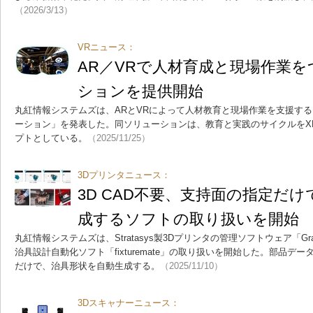
（2026/3/13）
VRニュース：
AR／VRで人材育成と現場作業を
ションを提供開始
丸紅情報システムズは、ARとVRによって人材教育と現場作業を支援する
ーション」を発表した。同ソリューションは、教育と実践のサイクルをX
プトとしている。
（2025/11/25）
3Dプリンタニュース：
3D CAD不要、支持面の指定だ
成するソフトの取り扱いを開始
丸紅情報システムズは、Stratasys製3Dプリンタの管理ソフトウェア「GrabC
治具設計自動化ソフト「fixturemate」の取り扱いを開始した。部品デ
だけで、治具形状を自動生成する。
（2025/11/10）
3Dスキャナーニュース：