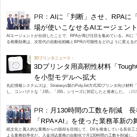
PR：
AIに「判断」させ、RPA
場が使いこなせるAIエージェント
AIエージェントが台頭したことで、RPAが再び注目を集めている。AIに
る相乗効果は、次世代の自動化戦略とBPRの可能性をどのように変える
3Dプリンタニュース：
3Dプリンタ用高靭性材料「Toug
を小型モデルへ拡大
丸紅情報システムズは、Stratasys製のPolyJet方式3Dプリンタ向け材料
し、コンパクトな「J35」「J55」シリーズに対応したと発表した。
（202
PR：
月130時間の工数を削減 
「RPA×AI」を使った業務革新の
紙文化と属人的な業務からの脱却を目指して、DXを推進している長谷工
よる業務効率化だ。入金消込業務の自動化で月130時間の工数を削減し