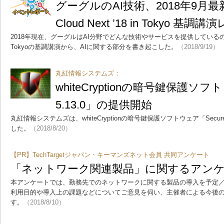
グーグルのAI技術、2018年9月最新情
Cloud Next ’18 in Tokyo 基調
2018年現在、グーグルはAI分野でどんな技術やサービスを提供しているのか？ Googl
Tokyoの基調講演から、AIに関する部分を書き起こした。
（2018/9/19）
丸紅情報システムズ：
whiteCryptionの暗号鍵保護ソフト「S
5.13.0」の提供開始
丸紅情報システムズは、whiteCryptionの暗号鍵保護ソフトウェア「Secure K
した。
（2018/8/20）
【PR】TechTargetジャパン・キーマンズネット会員 共同アンケート
「ネットワーク関連製品」に関するアン
本アンケートでは、勤務先でのネットワークに関する製品の導入を予定
利用目的や導入上の課題などについてご意見を伺い、主催者による今後
す。
（2018/8/10）