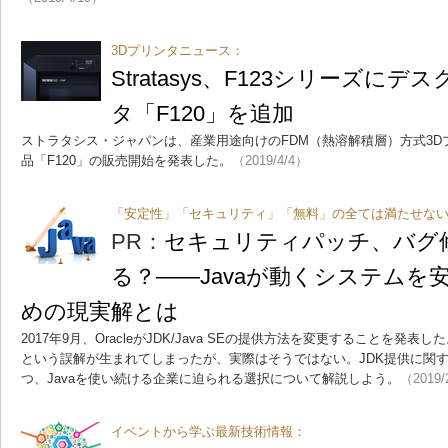
3Dプリンタニュース：
Stratasys、F123シリーズに
タ「F120」を追加
ストラタシス・ジャパンは、産業用途向けのFDM（熱溶解積層）方式3Dプ
品「F120」の販売開始を発表した。
（2019/4/4）
「安定性」「セキュリティ」「無料」の全ては満たせな
PR：
セキュリティパッチ、バグ
る？――Javaが動くシステムを
めの現実解とは
2017年9月、OracleがJDK/Java SEの提供方法を変更することを発
という誤解が生まれてしまったが、実際はそうではない。JDK提供に関
つ、Javaを使い続ける企業に迫られる選択について解説しよう。
（2019/
イベントから学ぶ最新技術情報：