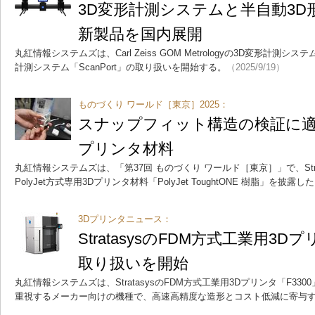
3D変形計測システムと半自動3
新製品を国内展開
丸紅情報システムズは、Carl Zeiss GOM Metrologyの3D変形計測シス
計測システム「ScanPort」の取り扱いを開始する。
（2025/9/19）
ものづくり ワールド［東京］2025：
スナップフィット構造の検証に適した
プリンタ材料
丸紅情報システムズは、「第37回 ものづくり ワールド［東京］」で、Str
PolyJet方式専用3Dプリンタ材料「PolyJet ToughtONE 樹脂」を披露し
3Dプリンタニュース：
StratasysのFDM方式工業用3D
取り扱いを開始
丸紅情報システムズは、StratasysのFDM方式工業用3Dプリンタ「F3
重視するメーカー向けの機種で、高速高精度な造形とコスト低減に寄与