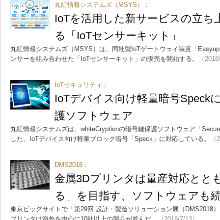
丸紅情報システムズ（MSYS）：
IoTを活用した新サービスの立
る「IoTセンサーキット」
丸紅情報システムズ（MSYS）は、同社製IoTゲートウェイ装置「Easyu
ンサーを組み合わせた「IoTセンサーキット」の販売を開始する。
（2018
IoTセキュリティ：
IoTデバイス向け軽量暗号Spec
護ソフトウェア
丸紅情報システムズは、whiteCryptionの暗号鍵保護ソフトウェア「Secure K
した。IoTデバイス向け軽量ブロック暗号「Speck」に対応している。
（2
DMS2018：
金属3Dプリンタは量産対応とと
る」を目指す、ソフトウェアも
東京ビッグサイトで「第29回 設計・製造ソリューション展（DMS2018
プリンタは海外を中心に10社以上の製品が並んだ。
（2018/7/13）