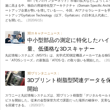
IoT（モノのインターネット）市場の拡大などによってエ
速に高まる中、独自の用途特化型アーキテクチャ（Domain Specific Arch
ートアップ企業が勢いを増している――。今回、AIアクセラレーターを
ートアップGyrfalcon Technology（以下、Gyrfalcon）の日本法
どを聞いた。
（2020/6/15）
3Dスキャナーニュース：
中小型部品の測定に特化したハイ
量、低価格な3Dスキャナー
丸紅情報システムズ（MSYS）は、光学式3D測定機器メーカーである独G
ー「ATOSシリーズ」の新製品「ATOS Q」の取り扱いを開始した。
（202
3Dプリンタニュース：
3Dプリント樹脂型関連データを
開始
スワニーと丸紅情報システムズは、3Dプリント樹脂型「デジタルモール
ビスを開始した。従来の金型保管方式で課題だった場所の確保や、災害
を回避できる。
（2020/2/7）