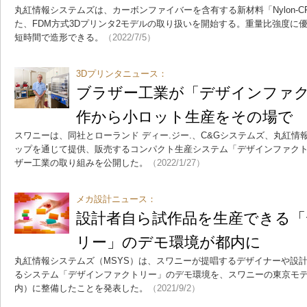
丸紅情報システムズは、カーボンファイバーを含有する新材料「Nylon-C
た、FDM方式3Dプリンタ2モデルの取り扱いを開始する。重量比強度に
短時間で造形できる。
（2022/7/5）
3Dプリンタニュース：
ブラザー工業が「デザインファ
作から小ロット生産をその場で
スワニーは、同社とローランド ディー.ジー.、C&Gシステムズ、丸紅情
ップを通じて提供、販売するコンパクト生産システム「デザインファク
ザー工業の取り組みを公開した。
（2022/1/27）
メカ設計ニュース：
設計者自ら試作品を生産できる
リー」のデモ環境が都内に
丸紅情報システムズ（MSYS）は、スワニーが提唱するデザイナーや設
るシステム「デザインファクトリー」のデモ環境を、スワニーの東京モ
内）に整備したことを発表した。
（2021/9/2）