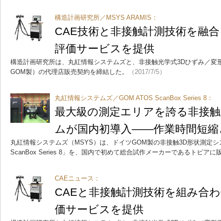
構造計画研究所／MSYS ARAMIS：
CAE技術と非接触計測技術を融
評価サービスを提供
構造計画研究所は、丸紅情報システムズと、非接触光学式3Dひずみ／変形
GOM製）の代理店販売契約を締結した。
（2017/7/5）
丸紅情報システムズ／GOM ATOS ScanBox Series 8：
最大級の測定エリアを誇る非接触
ムが国内初導入――作業時間短縮
丸紅情報システムズ（MSYS）は、ドイツGOM製の非接触3D形状測定シ
ScanBox Series 8」を、国内で初めて総合試作メーカーであるトピア
CAEニュース：
CAEと非接触計測技術を組み合
価サービスを提供