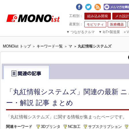
組み込み開発
メカ設計
モビリティ
医療機器
▼
つながるクルマ
▼
IoT×製造業
»
V
MONOist トップ
キーワード一覧
マ
丸紅情報システムズ
>
>
>
「丸紅情報システムズ」関連の最新 
ー・解説 記事 まとめ
「丸紅情報システムズ」に関する情報が集まったページです。
関連キーワード
3Dプリンタ
NC加工
サブスクリプション