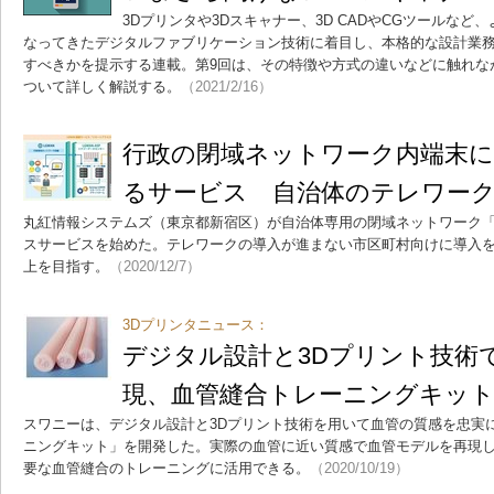
3Dプリンタや3Dスキャナー、3D CADやCGツールな
なってきたデジタルファブリケーション技術に着目し、本格的な設計業
すべきかを提示する連載。第9回は、その特徴や方式の違いなどに触れな
ついて詳しく解説する。
（2021/2/16）
行政の閉域ネットワーク内端末
るサービス 自治体のテレワー
丸紅情報システムズ（東京都新宿区）が自治体専用の閉域ネットワーク「
スサービスを始めた。テレワークの導入が進まない市区町村向けに導入を進
上を目指す。
（2020/12/7）
3Dプリンタニュース：
デジタル設計と3Dプリント技術
現、血管縫合トレーニングキッ
スワニーは、デジタル設計と3Dプリント技術を用いて血管の質感を忠実
ニングキット」を開発した。実際の血管に近い質感で血管モデルを再現
要な血管縫合のトレーニングに活用できる。
（2020/10/19）