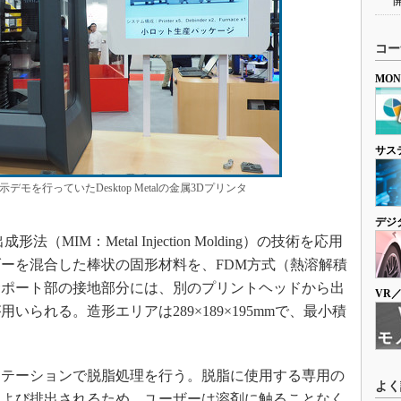
コー
MO
サス
を行っていたDesktop Metalの金属3Dプリンタ
デジ
IM：Metal Injection Molding）の技術を応用
ーを混合した棒状の固形材料を、FDM方式（熱溶解積
サポート部の接地部分には、別のプリントヘッドから出
VR
られる。造形エリアは289×189×195mmで、最小積
テーションで脱脂処理を行う。脱脂に使用する専用の
よく
および排出されるため、ユーザーは溶剤に触ることなく