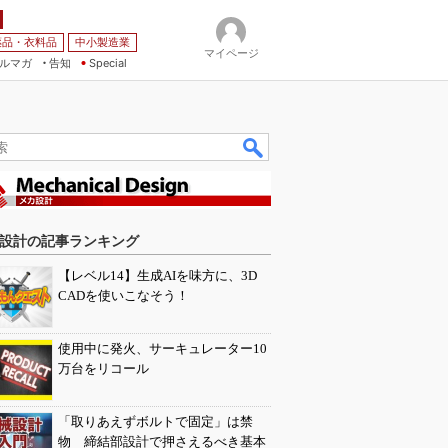
薬品・衣料品
中小製造業
マイページ
ルマガ
告知
Special
設計の記事ランキング
【レベル14】生成AIを味方に、3D
CADを使いこなそう！
使用中に発火、サーキュレーター10
万台をリコール
「取りあえずボルトで固定」は禁
物 締結部設計で押さえるべき基本