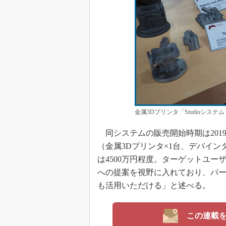
金属3Dプリンタ「Studioシス
同システムの販売開始時期は201
（金属3Dプリンタ×1台、デバイン
は4500万円程度。ターゲットユ
への提案を視野に入れており、パ
も活用いただける」と述べる。
この連載