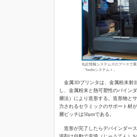
丸紅情報システムズのブースで展示デモ
「Studioシステム＋」
金属3Dプリンタは、金属粉末射出成形法（M
し、金属粉末と熱可塑性のバインダ
層法）により造形する。造形物と
力されるセラミックのサポート材が用い
層ピッチは50μmである。
造形が完了したらデバインダース
溶剤は自動で充填（じゅうてん）