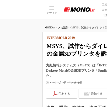
工
産
メディア
脱
つながる技術
AI×技術
MONOist
>
メカ設計
>
MSYS、試作からダイレクト製造ま
つながる工場
AI×設備
つながるサービ
Physical
INTERMOLD 2019
MSYS、試作からダイレク
の金属3Dプリンタを訴
丸紅情報システムズ（MSYS）は「INTER
Desktop Metalの金属3Dプリンタ
た。
2019年04月19日 08時30分 公開
印刷する
通知する