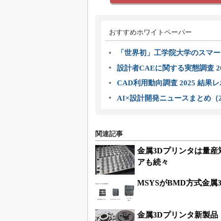
おすすめホワイトペーパー
「世界初」工学院大学のスマー
設計者CAEに関する実態調査 2
CAD利用動向調査 2025 結果
AI×設計開発ニュースまとめ（2
関連記事
金属3Dプリンタは量
アも続々
MSYSがBMD方式金属
金属3Dプリンタ新製品