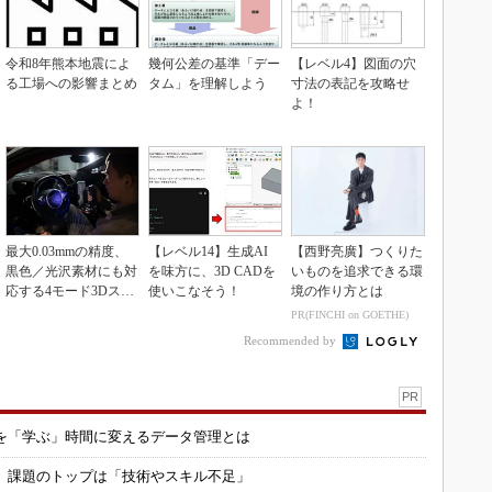
令和8年熊本地震によ
幾何公差の基準「デー
【レベル4】図面の穴
る工場への影響まとめ
タム」を理解しよう
寸法の表記を攻略せ
よ！
最大0.03mmの精度、
【レベル14】生成AI
【西野亮廣】つくりた
黒色／光沢素材にも対
を味方に、3D CADを
いものを追求できる環
応する4モード3Dスキ
使いこなそう！
境の作り方とは
ャナー
PR(FINCHI on GOETHE)
Recommended by
PR
を「学ぶ」時間に変えるデータ管理とは
用 課題のトップは「技術やスキル不足」