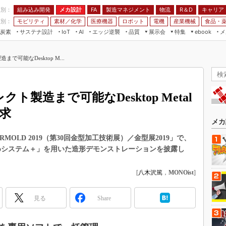
程別：
組み込み開発
メカ設計
製造マネジメント
物流
R＆D
キャリア
FA
業別：
モビリティ
素材／化学
医療機器
ロボット
電機
産業機械
食品・
炭素
サステナ設計
エッジ逆襲
品質
展示会
特集
メ
IoT
AI
ebook
伝承
組み込み開発
CEATEC
読者調査まとめ
編集後記
で可能なDesktop M...
JIMTOF
保全
メカ設計
つながるクルマ
組込み/エッジ コンピューティング
ス
 AI
製造マネジメント
5G
展＆IoT/5Gソリューション展
VR／AR
FA
ト製造まで可能なDesktop Metal
IIFES
モビリティ
フィールドサービス
求
国際ロボット展
素材／化学
FPGA
メカ
ジャパンモビリティショー
組み込み画像技術
MOLD 2019（第30回金型加工技術展）／金型展2019」で、
TECHNO-FRONTIER
「Studioシステム＋」を用いた造形デモンストレーションを披露し
組み込みモデリング
人テク展
Windows Embedded
[
八木沢篤
，
MONOist
]
スマート工場EXPO
車載ソフト開発
EdgeTech+
見る
Share
ISO26262
日本ものづくりワールド
無償設計ツール
AUTOMOTIVE WORLD