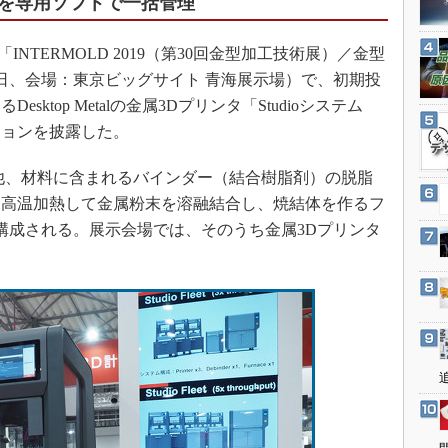
を専用ソフトで一括管理
3Dプリンタ
産業オープンネット展
デジタルツインとCAE
NTERMOLD 2019（第30回金型加工技術展）／金型
S＆OP
7～20日、会場：東京ビッグサイト 青海展示場）で、初期投
インダストリー4.0
ktop Metalの金属3Dプリンタ「Studioシステム
ションを披露した。
イノベーション
製造業ビッグデータ
他、材料に含まれるバインダー（結合樹脂剤）の脱脂
メイドインジャパン
、高温加熱して金属粉末を溶融結合し、焼結体を作るフ
植物工場
構成される。展示会場では、そのうち金属3Dプリンタ
。
知財マネジメント
海外生産
グローバル設計・開発
制御セキュリティ
新型コロナへの対応