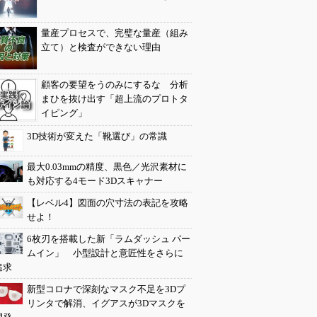
量産プロセスで、完璧な量産（組み
立て）と検査ができない理由
顧客の要望をうのみにするな 分析
まひを抜け出す「超上流のプロトタ
イピング」
3D技術が変えた「靴選び」の常識
最大0.03mmの精度、黒色／光沢素材に
も対応する4モード3Dスキャナー
【レベル4】図面の穴寸法の表記を攻略
せよ！
6枚刃を搭載した新「ラムダッシュ パー
ムイン」 小型設計と意匠性をさらに
追求
新型コロナで深刻なマスク不足を3Dプ
リンタで解消、イグアスが3Dマスクを