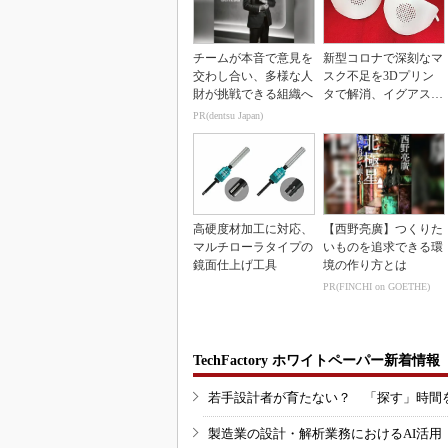
チームが本音で意見を
新型コロナで深刻なマ
交わし合い、多様な人
スク不足を3Dプリン
財が挑戦できる組織へ
タで解消、イグアスが
3Dマスクを開発
PR(dentsu Japan)
高硬度材加工に対応、
【西野亮廣】つくりた
マルチローラタイプの
いものを追求できる環
鏡面仕上げ工具
境の作り方とは
PR(FINCHI on GOETHE)
TechFactory ホワイトペーパー新着情報
若手設計者が育たない？ 「探す」時間
製造業の設計・解析業務におけるAI活