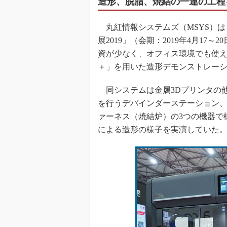
造形、脱脂、焼結の一連の工程
丸紅情報システムズ（MSYS）は「I
展2019」（会期：2019年4月1
資が少なく、オフィス環境でも使えるDes
＋」を用いた造形デモンストレー
同システムは金属3Dプリンタの
を行うデバインダーステーション
ァーネス（焼結炉）の3つの機器で
による造形の様子を実演していた