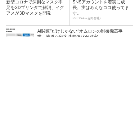
新型コロナで深刻なマスク不
SNSアカウントを着実に成
足を3Dプリンタで解消、イグ
長。実はみんなココ使ってま
アスが3Dマスクを開発
す。
PR(Dreaw合同会社)
AI関連“だけじゃない”オムロンの制御機器事
業、地道な顧客基盤強化が結実
【レベル14】生成AIを味方に、3D CADを使い
こなそう！
「取りあえずボルトで固定」は禁物 締結部設
計で押さえるべき基本