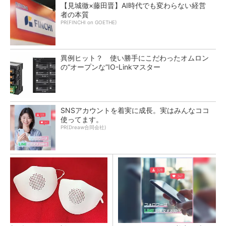
【見城徹×藤田晋】AI時代でも変わらない経営
者の本質
PR(FINCHI on GOETHE)
異例ヒット？ 使い勝手にこだわったオムロン
の“オープンな”IO-Linkマスター
SNSアカウントを着実に成長。実はみんなココ
使ってます。
PR(Dreaw合同会社)