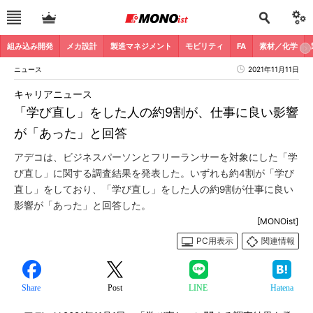
組み込み開発
メカ設計
製造マネジメント
モビリティ
FA
素材／化学
ニュース
2021年11月11日
キャリアニュース
「学び直し」をした人の約9割が、仕事に良い影響
が「あった」と回答
アデコは、ビジネスパーソンとフリーランサーを対象にした「学
び直し」に関する調査結果を発表した。いずれも約4割が「学び
直し」をしており、「学び直し」をした人の約9割が仕事に良い
影響が「あった」と回答した。
[MONOist]
PC用表示
関連情報
Share
Post
LINE
Hatena