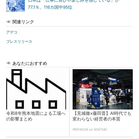
日本は「仕事に喜びや楽しみを感じている」が
77.1％、116カ国中95位
関連リンク
アデコ
プレスリリース
あなたにおすすめ
令和8年熊本地震による工場へ
【見城徹×藤田晋】AI時代でも
の影響まとめ
変わらない経営者の本質
PR(FINCHI on GOETHE)