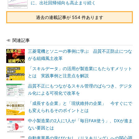
に、出社回帰傾向も高止まり続く
過去の連載記事が 554 件あります
関連記事
三菱電機とソニーの事例に学ぶ 品質不正防止につな
がる組織風土改革
「スキルデータ」の活用が製造業にもたらすメリット
とは 実践事例と注意点を解説
品質不正にもつながるスキル管理のばらつき、デジタ
ル化による可視化で改革を
「成長する企業」と「現状維持の企業」 今すぐにで
も変えられるそのポイントとは
中小製造業の2人に1人が「毎日FAX使う」、DXが進ま
ない要因とは
自動車業界の学びなおし（リスキリング）への関心調