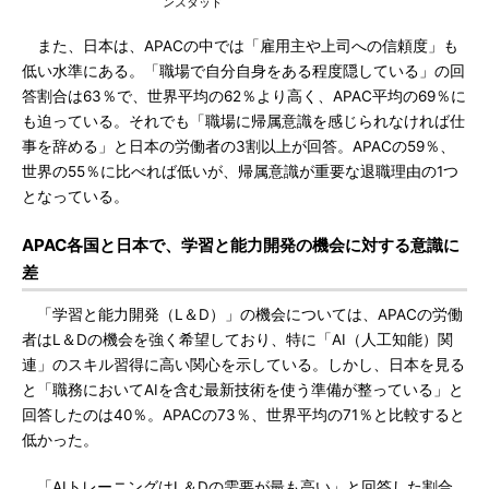
ンスタッド
また、日本は、APACの中では「雇用主や上司への信頼度」も
低い水準にある。「職場で自分自身をある程度隠している」の回
答割合は63％で、世界平均の62％より高く、APAC平均の69％に
も迫っている。それでも「職場に帰属意識を感じられなければ仕
事を辞める」と日本の労働者の3割以上が回答。APACの59％、
世界の55％に比べれば低いが、帰属意識が重要な退職理由の1つ
となっている。
APAC各国と日本で、学習と能力開発の機会に対する意識に
差
「学習と能力開発（L＆D）」の機会については、APACの労働
者はL＆Dの機会を強く希望しており、特に「AI（人工知能）関
連」のスキル習得に高い関心を示している。しかし、日本を見る
と「職務においてAIを含む最新技術を使う準備が整っている」と
回答したのは40％。APACの73％、世界平均の71％と比較すると
低かった。
「AIトレーニングはL＆Dの需要が最も高い」と回答した割合