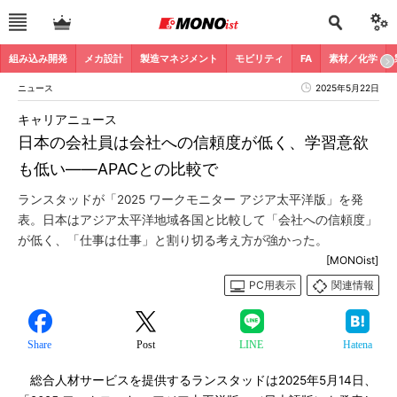
組み込み開発
メカ設計
製造マネジメント
モビリティ
FA
素材／化学
ニュース
2025年5月22日
キャリアニュース
日本の会社員は会社への信頼度が低く、学習意欲
も低い――APACとの比較で
ランスタッドが「2025 ワークモニター アジア太平洋版」を発
表。日本はアジア太平洋地域各国と比較して「会社への信頼度」
が低く、「仕事は仕事」と割り切る考え方が強かった。
[MONOist]
PC用表示
関連情報
Share
Post
LINE
Hatena
総合人材サービスを提供するランスタッドは2025年5月14日、