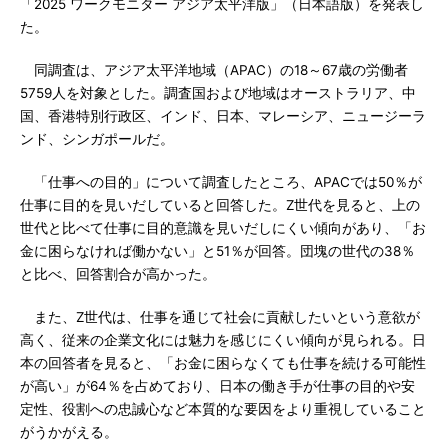
「2025 ワークモニター アジア太平洋版」（日本語版）を発表し
た。
同調査は、アジア太平洋地域（APAC）の18～67歳の労働者
5759人を対象とした。調査国および地域はオーストラリア、中
国、香港特別行政区、インド、日本、マレーシア、ニュージーラ
ンド、シンガポールだ。
「仕事への目的」について調査したところ、APACでは50％が
仕事に目的を見いだしていると回答した。Z世代を見ると、上の
世代と比べて仕事に目的意識を見いだしにくい傾向があり、「お
金に困らなければ働かない」と51％が回答。団塊の世代の38％
と比べ、回答割合が高かった。
また、Z世代は、仕事を通じて社会に貢献したいという意欲が
高く、従来の企業文化には魅力を感じにくい傾向が見られる。日
本の回答者を見ると、「お金に困らなくても仕事を続ける可能性
が高い」が64％を占めており、日本の働き手が仕事の目的や安
定性、役割への忠誠心など本質的な要因をより重視していること
がうかがえる。