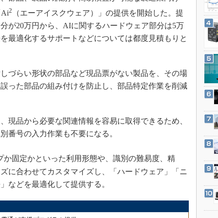
3Dプリンタ
産業オープンネット展
2
Ai
（エーアイスクウェア）」の提供を開始した。提
デジタルツインとCAE
分が20万円から、AIに関するハードウェア部分は5万
S＆OP
法を最適化するサポートなどについては都度見積もりと
インダストリー4.0
イノベーション
しづらい形状の部品など現品票がない製品を、その場
製造業ビッグデータ
、誤った部品の組み付けを防止し、部品特定作業を削減
メイドインジャパン
植物工場
、現品から必要な関連情報を容易に取得できるため、
知財マネジメント
識別番号の入力作業も不要になる。
海外生産
グローバル設計・開発
プか固定かといった利用形態や、識別の難易度、精
制御セキュリティ
ーズに合わせてカスタマイズし、「ハードウェア」「ニ
法」などを最適化して提供する。
新型コロナへの対応