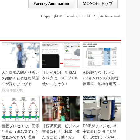
Factory Automation
MONOist トップ
Copyright © ITmedia, Inc. All Rights Reserved.
人と環境の関わり合い
【レベル14】生成AI
AI関連“だけじゃな
を紐解くと多様な関係
を味方に、3D CADを
い”オムロンの制御機
性が浮かび上がる
使いこなそう！
器事業、地道な顧客基
盤強化が結実
PR(國學院大學)
量産プロセスで、完璧
【西野亮廣】ビジネス
DMPがフィジカルAI
な量産（組み立て）と
書最新刊『北極星 僕
実装向け新拠点を開
検査ができない理由
たちはどう働くか』
所、次世代SoCやAM