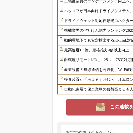
工場従業員のエンゲージメント向上へ
ベッコフが日本向けドライブシステム
ドライ／ウェット対応自動光コネクター
機械業界の他社けん制力ランキング202
動的環境下でも安定検出するIO-Link
最高速度1.5倍、定格推力9倍以上向上
耐環境リモートI/Oに－25～＋75℃
産業設備の無線通信を高速化、Wi-Fi
検査装置が「考える」時代へ オムロンが
自動化進展で保全業務の負荷高まるも
この連載
おすすめホワイトペーパー