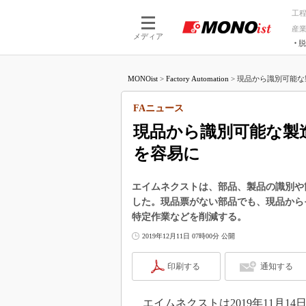
工
産
メディア
脱
つながる技術
AI×技術
MONOist
>
Factory Automation
>
現品から識別可能な製
つながる工場
AI×設備
つながるサービ
Physical
FAニュース
現品から識別可能な製造
を容易に
エイムネクストは、部品、製品の識別や
した。現品票がない部品でも、現品から
特定作業などを削減する。
2019年12月11日 07時00分 公開
印刷する
通知する
エイムネクストは2019年11月1