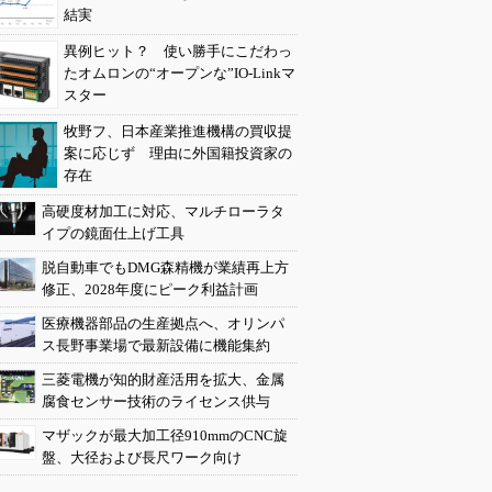
結実
異例ヒット？ 使い勝手にこだわっ
たオムロンの“オープンな”IO-Linkマ
スター
牧野フ、日本産業推進機構の買収提
案に応じず 理由に外国籍投資家の
存在
高硬度材加工に対応、マルチローラタ
イプの鏡面仕上げ工具
脱自動車でもDMG森精機が業績再上方
修正、2028年度にピーク利益計画
医療機器部品の生産拠点へ、オリンパ
ス長野事業場で最新設備に機能集約
三菱電機が知的財産活用を拡大、金属
腐食センサー技術のライセンス供与
マザックが最大加工径910mmのCNC旋
盤、大径および長尺ワーク向け