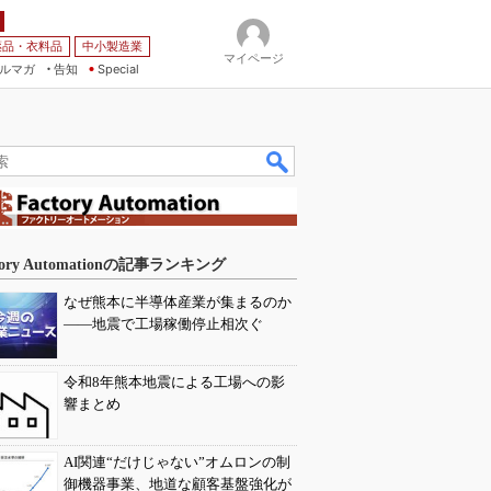
薬品・衣料品
中小製造業
マイページ
ルマガ
告知
Special
tory Automationの記事ランキング
なぜ熊本に半導体産業が集まるのか
――地震で工場稼働停止相次ぐ
令和8年熊本地震による工場への影
響まとめ
AI関連“だけじゃない”オムロンの制
御機器事業、地道な顧客基盤強化が