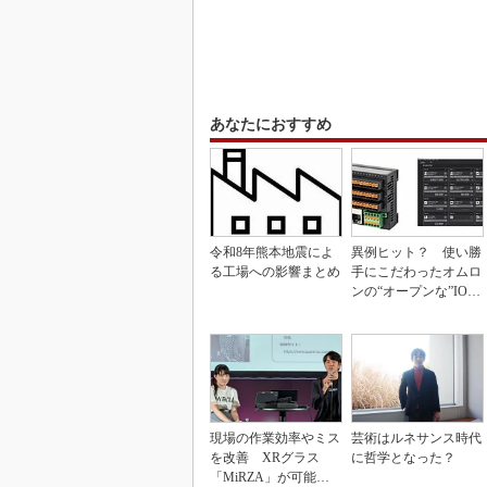
あなたにおすすめ
令和8年熊本地震によ
異例ヒット？ 使い勝
る工場への影響まとめ
手にこだわったオムロ
ンの“オープンな”IO-L
inkマスター
現場の作業効率やミス
芸術はルネサンス時代
を改善 XRグラス
に哲学となった？
「MiRZA」が可能に