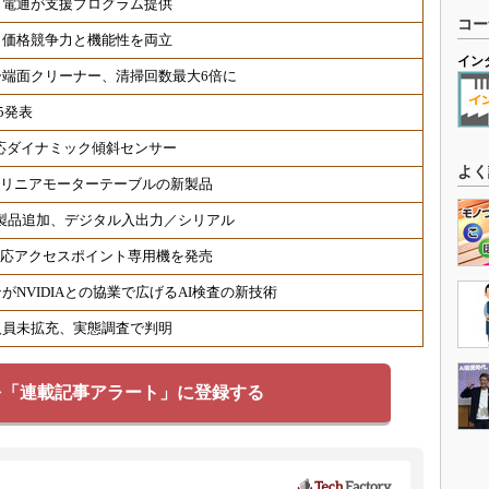
、電通が支援プログラム提供
コー
、価格競争力と機能性を両立
イン
端面クリーナー、清掃回数最大6倍に
5発表
対応ダイナミック傾斜センサー
よく
 リニアモーターテーブルの新製品
対応製品追加、デジタル入出力／シリアル
6対応アクセスポイント専用機を発売
NVIDIAとの協業で広げるAI検査の新技術
人員未拡充、実態調査で判明
を「連載記事アラート」に登録する