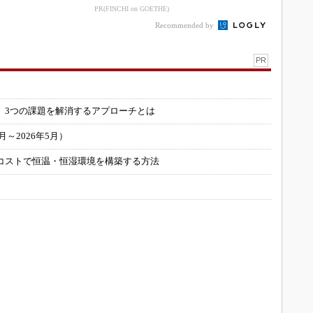
Rデモを披露
PR(FINCHI on GOETHE)
Recommended by
PR
」
 3つの課題を解消するアプローチとは
～2026年5月）
コストで恒温・恒湿環境を構築する方法