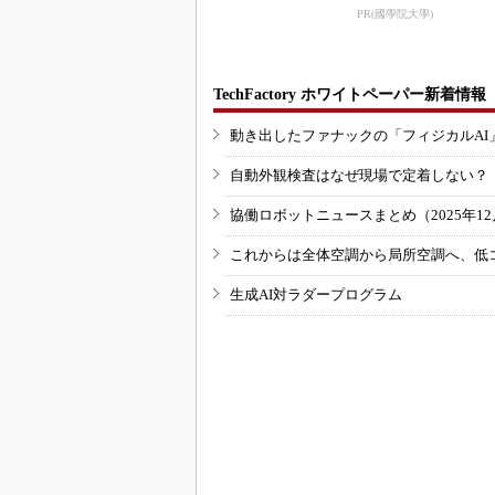
するピッキングDX
PR(國學院大學)
の...
TechFactory ホワイトペーパー新着情報
動き出したファナックの「フィジカルAI
自動外観検査はなぜ現場で定着しない？
協働ロボットニュースまとめ（2025年12月
これからは全体空調から局所空調へ、低
生成AI対ラダープログラム