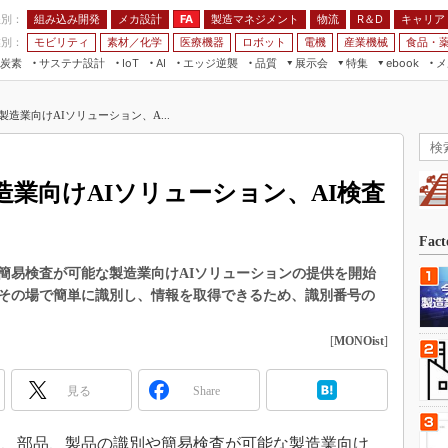
程別：
組み込み開発
メカ設計
製造マネジメント
物流
R＆D
キャリア
FA
業別：
モビリティ
素材／化学
医療機器
ロボット
電機
産業機械
食品・
炭素
サステナ設計
エッジ逆襲
品質
展示会
特集
メ
IoT
AI
ebook
伝承
組み込み開発
CEATEC
読者調査まとめ
編集後記
造業向けAIソリューション、A...
JIMTOF
保全
メカ設計
つながるクルマ
組込み/エッジ コンピューティング
ス
 AI
製造マネジメント
5G
展＆IoT/5Gソリューション展
VR／AR
FA
業向けAIソリューション、AI検査
IIFES
モビリティ
フィールドサービス
国際ロボット展
素材／化学
FPGA
Fac
ジャパンモビリティショー
組み込み画像技術
簡易検査が可能な製造業向けAIソリューションの提供を開始
TECHNO-FRONTIER
その場で簡単に識別し、情報を取得できるため、識別番号の
組み込みモデリング
人テク展
Windows Embedded
[
MONOist
]
スマート工場EXPO
車載ソフト開発
EdgeTech+
見る
Share
ISO26262
日本ものづくりワールド
無償設計ツール
AUTOMOTIVE WORLD
4日、部品、製品の識別や簡易検査が可能な製造業向け