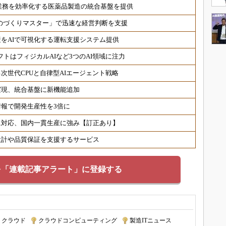
P業務を効率化する医薬品製造の統合基盤を提供
 「ものづくりマスター」で迅速な経営判断を支援
をAIで可視化する運転支援システム提供
フトはフィジカルAIなど3つのAI領域に注力
次世代CPUと自律型AIエージェント戦略
実現、統合基盤に新機能追加
情報で開発生産性を3倍に
に対応、国内一貫生産に強み【訂正あり】
設計や品質保証を支援するサービス
を「連載記事アラート」に登録する
クラウド
|
クラウドコンピューティング
|
製造ITニュース