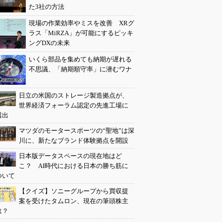
た3社の方法
現場の作業効率やミスを改善 XRグ
ラス「MiRZA」が可能にするピッキ
ングDXの未来
いくら部品を集めても納期が遅れる
不思議、「納期順守率」に潜むワナ
日立の米国のストレージ製造拠点が、
世界経済フォーラム認定の先進工場に
選出
マツダのモータースポーツの“聖地”は深
川に、新たなブランド体験拠点を開設
日本版データスペースの現在地はど
こ？ AI時代における日本の勝ち筋に
ついて
【クイズ】ソニーグループから買収提
案を受けたタムロン、現在の筆頭株主
は？