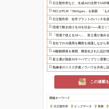
日立製作所など、生成AIの活用でGM
NECがPLM「Obbligato」を刷新
日立製作所、化学プラントのバッチ生産
現場で動き続けるAIを社会へ──富士ソ
「現場で使えるAIへ」、富士通が進める
全社でのAI適用を機密を保護しながら
AI駆動開発を展開、構造化された設計
富士通が国産AIサーバでソブリン需要
熟練者のリスク評価ノウハウを共有し
この連載
関連キーワード
日立製作所
|
ビッグデータ
|
業務
|