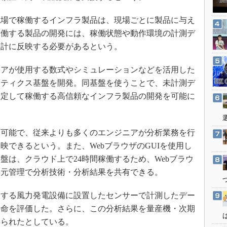
3Dプリンタ
産業オープンネット展
デジタルツインとCAE
場で稼働するインフラ製品は、現場ごとに製品に与え
稼働する製品の開発には、稼働状態や動作環境の計測デ
S＆OP
設計に反映する必要があるという。
インダストリー4.0
イノベーション
アが使用する数式やシミュレーションなどを活用した
製造業ビッグデータ
リティクス基盤を開発。同基盤を使うことで、未計測デ
安定して稼働する高信頼なインフラ製品の開発を可能に
メイドインジャパン
植物工場
知財マネジメント
可能で、従来よりも多くのエンジニアが分析業務を行
海外生産
映できるという。また、WebブラウザのGUIを使用し
盤は、クラウド上で24時間稼働するため、Webブラウ
グローバル設計・開発
一元管理で分析技術・分析結果を共有できる。
制御セキュリティ
新型コロナへの対応
する風力発電設備に設置したセンサーで計測したデー
寿命を評価した。さらに、この分析結果を量産機・次期
得られたとしている。