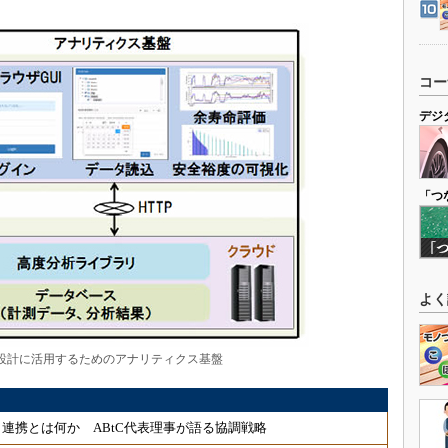
コー
デジ
「つ
よく
設計に活用するためのアナリティクス基盤
連携とは何か ABtC代表理事が語る協調戦略