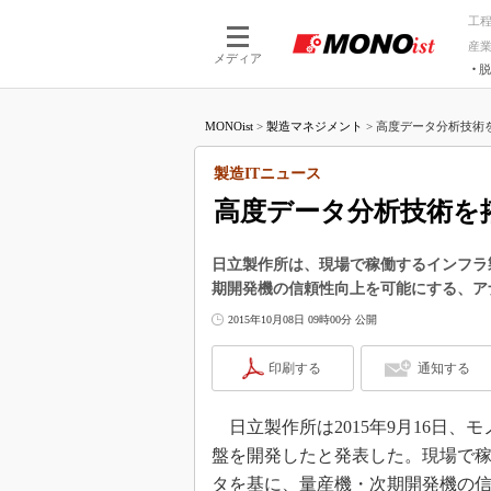
工
産
メディア
脱
つながる技術
AI×技術
MONOist
>
製造マネジメント
>
高度データ分析技術を
つながる工場
AI×設備
つながるサービ
Physical
製造ITニュース
高度データ分析技術を
日立製作所は、現場で稼働するインフラ
期開発機の信頼性向上を可能にする、ア
2015年10月08日 09時00分 公開
印刷する
通知する
日立製作所は2015年9月16日
盤を開発したと発表した。現場で
タを基に、量産機・次期開発機の