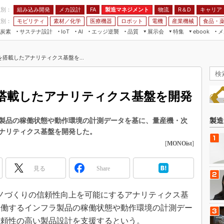
程別：
組み込み開発
メカ設計
製造マネジメント
物流
R＆D
キャリア
FA
業別：
モビリティ
素材／化学
医療機器
ロボット
電機
産業機械
食品・
炭素
サステナ設計
エッジ逆襲
品質
展示会
特集
メ
IoT
AI
ebook
伝承
組み込み開発
CEATEC
読者調査まとめ
編集後記
搭載したアナリティクス基盤を...
JIMTOF
保全
メカ設計
つながるクルマ
組込み/エッジ コンピューティング
ス
 AI
製造マネジメント
5G
展＆IoT/5Gソリューション展
VR／AR
FA
搭載したアナリティクス基盤を開発
IIFES
モビリティ
フィールドサービス
国際ロボット展
素材／化学
FPGA
製品の稼働状態や動作環境の計測データを基に、量産機・次
製造
ジャパンモビリティショー
ナリティクス基盤を開発した。
組み込み画像技術
TECHNO-FRONTIER
[
MONOist
]
組み込みモデリング
人テク展
Windows Embedded
見る
Share
スマート工場EXPO
車載ソフト開発
EdgeTech+
、モノづくりの信頼性向上を可能にするアナリティクス基
ISO26262
日本ものづくりワールド
稼働するインフラ製品の稼働状態や動作環境の計測デー
無償設計ツール
AUTOMOTIVE WORLD
信頼性の高い製品設計を支援するという。