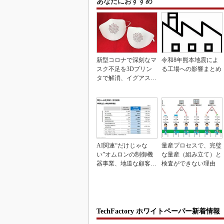
あなたにおすすめ
新型コロナで深刻なマ
令和8年熊本地震によ
スク不足を3Dプリン
る工場への影響まとめ
タで解消、イグアスが
3Dマスクを開発
AI関連“だけじゃな
量産プロセスで、完璧
い”オムロンの制御機
な量産（組み立て）と
器事業、地道な顧客基
検査ができない理由
盤強化が結実
TechFactory ホワイトペーパー新着情報