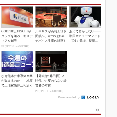
GOETHEとFINCHIが
ルネサスが高崎工場を
あえて歩かせない――
タッグを組み、新メデ
閉鎖へ、かつてはSiC
準国産ヒューマノイド
ィアを創設
デバイス生産の計画も
「D1」登場、現場稼
働で日本の勝ち筋へ
PR(FINCHI on GOETHE)
なぜ熊本に半導体産業
【見城徹×藤田晋】AI
が集まるのか――地震
時代でも変わらない経
で工場稼働停止相次ぐ
営者の本質
PR(FINCHI on GOETHE)
Recommended by
PR