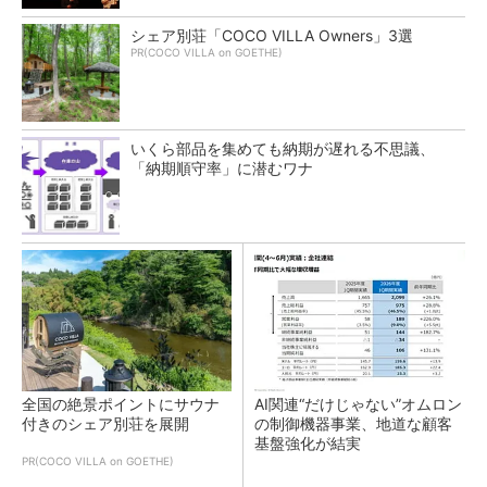
シェア別荘「COCO VILLA Owners」3選
PR(COCO VILLA on GOETHE)
いくら部品を集めても納期が遅れる不思議、
「納期順守率」に潜むワナ
全国の絶景ポイントにサウナ
AI関連“だけじゃない”オムロン
付きのシェア別荘を展開
の制御機器事業、地道な顧客
基盤強化が結実
PR(COCO VILLA on GOETHE)