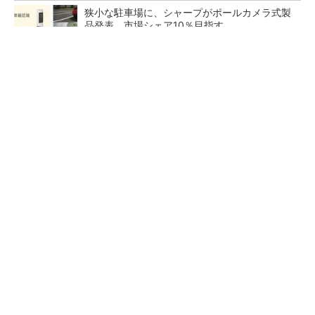
狭小な駐車場に、シャープがポールカメラ式製
品発表 市場シェア10％目指す
フィジカルAIに注力するインテル、組み込み市
場での約40年の実績を生かせるか
なぜ熊本に半導体産業が集まるのか――地震で
工場稼働停止相次ぐ