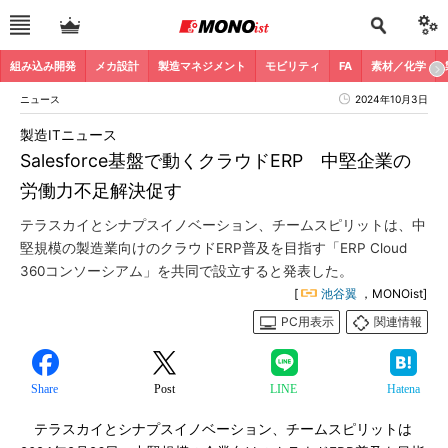
組み込み開発
メカ設計
製造マネジメント
モビリティ
FA
素材／化学
ニュース
2024年10月3日
製造ITニュース
Salesforce基盤で動くクラウドERP 中堅企業の
労働力不足解決促す
テラスカイとシナプスイノベーション、チームスピリットは、中
堅規模の製造業向けのクラウドERP普及を目指す「ERP Cloud
360コンソーシアム」を共同で設立すると発表した。
[
池谷翼
，MONOist]
PC用表示
関連情報
Share
Post
LINE
Hatena
テラスカイとシナプスイノベーション、チームスピリットは