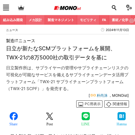
組み込み開発
メカ設計
製造マネジメント
モビリティ
FA
素材／化学
ニュース
2024年11月13日
製造ITニュース
日立が新たなSCMプラットフォームを展開、
TWX-21の8万5000社の取引データを基に
日立製作所は、サプライヤーの管理やサプライチェーンリスクの
可視化が可能なサービスを備えるサプライチェーンデータ活用プ
ラットフォーム「TWX-21 サプライチェーンプラットフォーム
（TWX-21 SCPF）」を発売する。
[
朴尚洙
，MONOist]
PC用表示
関連情報
Share
Post
LINE
Hatena