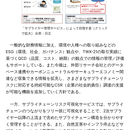
「サプライヤー管理サービス」によって目指す姿［クリック
で拡大］ 出所：日立
一般的な財務情報に加え、環境や人権への取り組みなどの
ESG（環境、社会、ガバナンス）観点や、TWX-21の取引実績に
基づくQCD（品質、コスト、納期）の観点での情報の管理／評価
もサポートしている。また今後は、外部リサーチ会社とのデータ
ベース連携やカーボンニュートラルやサーキュラーエコノミー関
連など収集できる情報を拡充し、さまざまなサプライチェーンリ
スクに対応する持続可能なCSR（企業の社会的責任）調達の支援
が可能な機能を追加していく方針である。
一方、サプライチェーンリスク可視化サービスでは、サプライ
チェーンのつながりをツリー状に可視化することで、2次サプラ
イヤー以降の上流まで含めたサプライチェーン構造を分かりやす
く管理することができる。また、自然災害やインフラ停止などサ