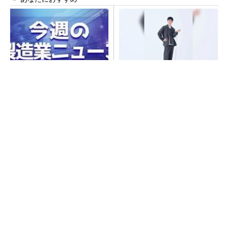
なぜ熊本に半導体産業が集ま
【西野亮廣】つくりたいもの
るのか――地震で工場稼働停
を追求できる環境の作り方と
止相次ぐ
は
PR(FINCHI on GOETHE)
自動車業界が挑む「業界横断」のデータ連携と
は何か ABtC代表理事が語る協調戦略
全員がリーダーシップを発揮し、自分より優れ
た人財を育成する
PR(dentsu Japan)