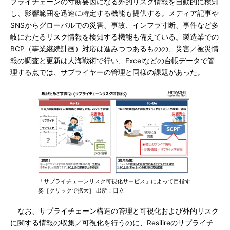
プライチェーンの寸断要因になる外的リスク情報を自動的に検知
し、影響範囲を迅速に特定する機能も提供する。メディア記事や
SNSからグローバルでの災害、事故、インフラ寸断、事件など多
岐にわたるリスク情報を検知する機能も備えている。製造業での
BCP（事業継続計画）対応は進みつつあるものの、災害／被災情
報の調査と更新は人海戦術で行い、Excelなどの台帳データで管
理する点では、サプライヤーの管理と同様の課題があった。
「サプライチェーンリスク可視化サービス」によって目指す
姿［クリックで拡大］ 出所：日立
なお、サプライチェーン構造の管理と可視化および外的リスク
に関する情報の収集／可視化を行うのに、Resilireのサプライチ