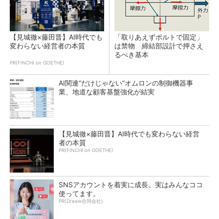
【見城徹×藤田晋】AI時代でも
「取りあえずボルトで固定」
変わらない経営者の本質
は禁物 締結部設計で押さえ
るべき基本
PR(FINCHI on GOETHE)
AI関連“だけじゃない”オムロンの制御機器事
業、地道な顧客基盤強化が結実
【見城徹×藤田晋】AI時代でも変わらない経営
者の本質
PR(FINCHI on GOETHE)
SNSアカウントを着実に成長。実はみんなココ
使ってます。
PR(Dreaw合同会社)