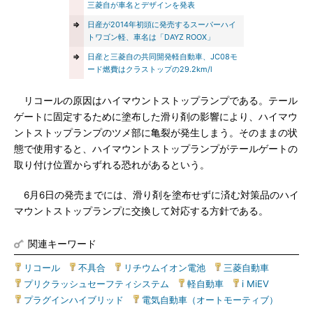
三菱自が車名とデザインを発表
⇒
日産が2014年初頭に発売するスーパーハイ
トワゴン軽、車名は「DAYZ ROOX」
⇒
日産と三菱自の共同開発軽自動車、JC08モ
ード燃費はクラストップの29.2km/l
リコールの原因はハイマウントストップランプである。テール
ゲートに固定するために塗布した滑り剤の影響により、ハイマウ
ントストップランプのツメ部に亀裂が発生しまう。そのままの状
態で使用すると、ハイマウントストップランプがテールゲートの
取り付け位置からずれる恐れがあるという。
6月6日の発売までには、滑り剤を塗布せずに済む対策品のハイ
マウントストップランプに交換して対応する方針である。
関連キーワード
リコール
|
不具合
|
リチウムイオン電池
|
三菱自動車
|
プリクラッシュセーフティシステム
|
軽自動車
|
i MiEV
|
プラグインハイブリッド
|
電気自動車（オートモーティブ）