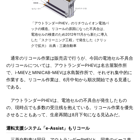
「アウトランダーPHEV」のリチウムイオン電池パ
ックの構造。リコールの原因になった不具合は、
電池セルの検査のため2012年11月から新たに導入
した「スクリーニング工程」で発生した（クリッ
クで拡大） 出典：三菱自動車
通常のリコール作業は販売店で行うが、今回の電池セル不具合
のリコールについては、アウトランダーPHEVは名古屋製作所
で、i-MiEVとMINICAB-MiEVは水島製作所で、それぞれ集中的に
作業する。リコール作業は、6月中旬から順次開始できる見通し
である。
アウトランダーPHEVは、電池セルの不具合が発生したもの
の、現時点でも多数の受注残を抱えている。リコール作業を優先
させることもあって、生産再開は8月下旬になる見込みだ。
運転支援システム「e-Assist」もリコール
三菱自動車は同日、アウトランダーPHEVと、同車のベース車