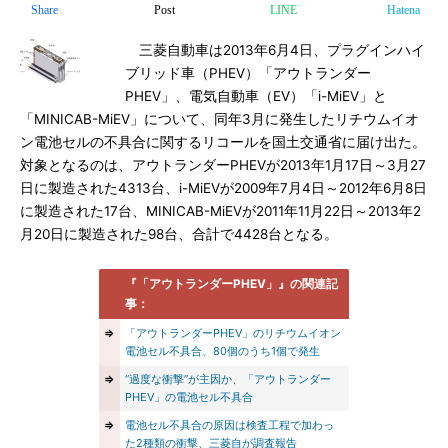
Share
Post
LINE
Hatena
三菱自動車は2013年6月4日、プラグインハイ
ブリッド車（PHEV）「アウトランダー
PHEV」、電気自動車（EV）「i-MiEV」と
「MINICAB-MiEV」について、同年3月に発生したリチウムイオ
ン電池セルの不具合に関するリコールを国土交通省に届け出た。
対象となるのは、アウトランダーPHEVが2013年1月17日～3月27
日に製造された4313台、i-MiEVが2009年7月4日～2012年6月8日
に製造された17台、MINICAB-MiEVが2011年11月22日～2013年2
月20日に製造された98台、合計で4428台となる。
『「アウトランダーPHEV」』の関連記
事：
⇒
「アウトランダーPHEV」のリチウムイオン
電池セル不具合、80個のうち1個で発生
⇒
“過度な衝撃”が主因か、「アウトランダー
PHEV」の電池セル不具合
⇒
電池セル不具合の原因は検査工程で加わっ
た2種類の衝撃、三菱自が調査報告