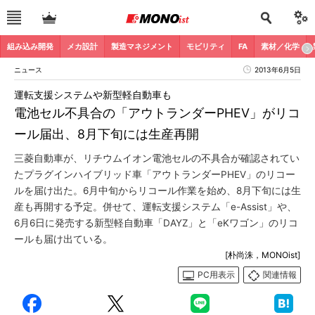
組み込み開発
メカ設計
製造マネジメント
モビリティ
FA
素材／化学
ニュース
2013年6月5日
運転支援システムや新型軽自動車も
電池セル不具合の「アウトランダーPHEV」がリコ
ール届出、8月下旬には生産再開
三菱自動車が、リチウムイオン電池セルの不具合が確認されてい
たプラグインハイブリッド車「アウトランダーPHEV」のリコー
ルを届け出た。6月中旬からリコール作業を始め、8月下旬には生
産も再開する予定。併せて、運転支援システム「e-Assist」や、
6月6日に発売する新型軽自動車「DAYZ」と「eKワゴン」のリコ
ールも届け出ている。
[朴尚洙，MONOist]
PC用表示
関連情報