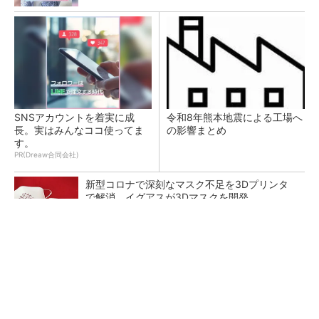
SNSアカウントを着実に成
令和8年熊本地震による工場へ
長。実はみんなココ使ってま
の影響まとめ
す。
PR(Dreaw合同会社)
新型コロナで深刻なマスク不足を3Dプリンタ
で解消、イグアスが3Dマスクを開発
【レベル14】生成AIを味方に、3D CADを使い
こなそう！