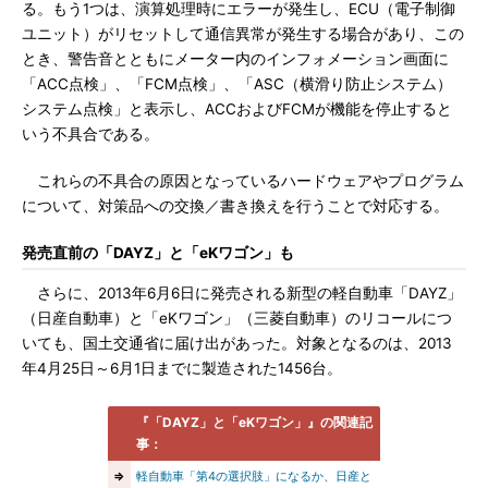
る。もう1つは、演算処理時にエラーが発生し、ECU（電子制御
ユニット）がリセットして通信異常が発生する場合があり、この
とき、警告音とともにメーター内のインフォメーション画面に
「ACC点検」、「FCM点検」、「ASC（横滑り防止システム）
システム点検」と表示し、ACCおよびFCMが機能を停止すると
いう不具合である。
これらの不具合の原因となっているハードウェアやプログラム
について、対策品への交換／書き換えを行うことで対応する。
発売直前の「DAYZ」と「eKワゴン」も
さらに、2013年6月6日に発売される新型の軽自動車「DAYZ」
（日産自動車）と「eKワゴン」（三菱自動車）のリコールにつ
いても、国土交通省に届け出があった。対象となるのは、2013
年4月25日～6月1日までに製造された1456台。
『「DAYZ」と「eKワゴン」』の関連記
事：
⇒
軽自動車「第4の選択肢」になるか、日産と