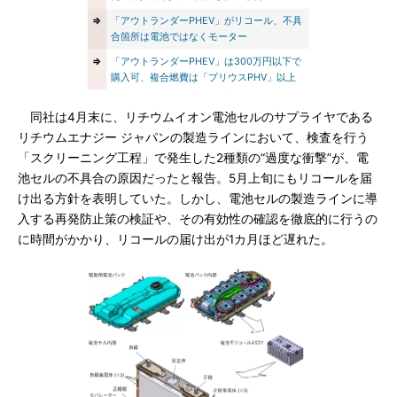
⇒
「アウトランダーPHEV」がリコール、不具
合箇所は電池ではなくモーター
⇒
「アウトランダーPHEV」は300万円以下で
購入可、複合燃費は「プリウスPHV」以上
同社は4月末に、リチウムイオン電池セルのサプライヤである
リチウムエナジー ジャパンの製造ラインにおいて、検査を行う
「スクリーニング工程」で発生した2種類の“過度な衝撃”が、電
池セルの不具合の原因だったと報告。5月上旬にもリコールを届
け出る方針を表明していた。しかし、電池セルの製造ラインに導
入する再発防止策の検証や、その有効性の確認を徹底的に行うの
に時間がかかり、リコールの届け出が1カ月ほど遅れた。