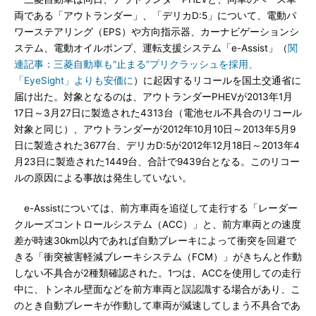
両である「アウトランダー」、「デリカD:5」について、電動パ
ワーステアリング（EPS）や方向指示器、カーナビゲーションシ
ステム、電動オイルポンプ、運転支援システム「e-Assist」（
関
連記事：三菱自動車も“止まる”プリクラッシュを採用、
「EyeSight」よりも安価に
）に起因するリコールを国土交通省に
届け出た。対象となるのは、アウトランダーPHEVが2013年1月
17日～3月27日に製造された4313台（電池セル不具合のリコール
対象と同じ）、アウトランダーが2012年10月10日～2013年5月9
日に製造された3677台、デリカD:5が2012年12月18日～2013年4
月23日に製造された1449台、合計で9439台となる。このリコー
ルの原因による事故は発生していない。
e-Assistについては、前方車両を追従して走行する「レーダー
クルーズコントロールシステム（ACC）」と、前方車両との速度
差が時速30km以内であれば自動ブレーキによって衝突を回避で
きる「衝突被害軽減ブレーキシステム（FCM）」がきちんと作動
しない不具合が2種類確認された。1つは、ACCを使用しての走行
中に、トンネル壁面などを前方車両と誤認識する場合があり、こ
のとき自動ブレーキが作動して車両が減速してしまう不具合であ