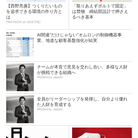
【西野亮廣】つくりたいもの
「取りあえずボルトで固定」
を追求できる環境の作り方と
は禁物 締結部設計で押さえ
は
るべき基本
PR(FINCHI on GOETHE)
AI関連“だけじゃない”オムロンの制御機器事
業、地道な顧客基盤強化が結実
チームが本音で意見を交わし合い、多様な人財
が挑戦できる組織へ
PR(dentsu Japan)
全員がリーダーシップを発揮し、自分より優れ
た人財を育成する
PR(dentsu Japan)