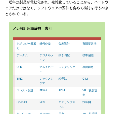
近年は製品が電動化され、複雑化していることから、ハードウ
ェアだけではなく、ソフトウェアの要件も含めて検討を行うべき
とされている。
メカ設計用語辞典 索引
トポロジー最適
幾何公差
公差設計
有限要素法
化
データム
デジタルツ
抜き勾配
標準偏差
イン
QFD
マルチボデ
レンダリング
表面粗さ
ィ
TRIZ
シックスシ
粒子法
CIM
グマ
ロバスト設計
FEMA
PDM
VR（仮想現
実）
Open GL
ROS
モデリングカー
投影図
ネル
3Dプリンタ
ボクセル
応力
AR（拡張現