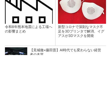
令和8年熊本地震による工場へ
新型コロナで深刻なマスク不
の影響まとめ
足を3Dプリンタで解消、イグ
アスが3Dマスクを開発
【見城徹×藤田晋】AI時代でも変わらない経営
者の本質
PR(FINCHI on GOETHE)
【レベル14】生成AIを味方に、3D CADを使い
こなそう！
狭小な駐車場に、シャープがポールカメラ式製
品発表 市場シェア10％目指す