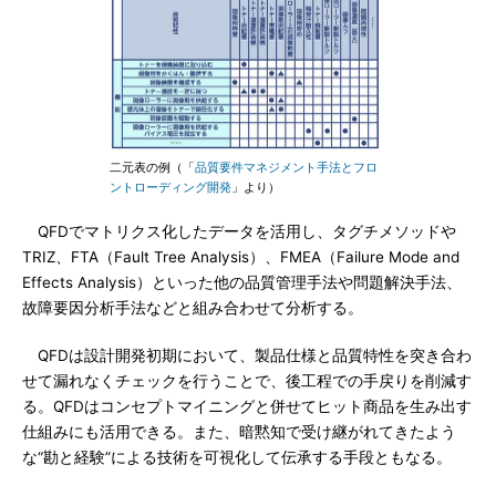
二元表の例（「
品質要件マネジメント手法とフロ
ントローディング開発
」より）
QFDでマトリクス化したデータを活用し、タグチメソッドや
TRIZ、FTA（Fault Tree Analysis）、FMEA（Failure Mode and
Effects Analysis）といった他の品質管理手法や問題解決手法、
故障要因分析手法などと組み合わせて分析する。
QFDは設計開発初期において、製品仕様と品質特性を突き合わ
せて漏れなくチェックを行うことで、後工程での手戻りを削減す
る。QFDはコンセプトマイニングと併せてヒット商品を生み出す
仕組みにも活用できる。また、暗黙知で受け継がれてきたよう
な“勘と経験”による技術を可視化して伝承する手段ともなる。