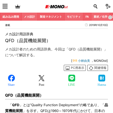
組み込み開発
メカ設計
製造マネジメント
モビリティ
FA
素材／化学
連載
2019年10月10日
メカ設計用語辞典
QFD（品質機能展開）
メカ設計者のための用語辞典。今回は「QFD（品質機能展開）」
について解説する。
[
小林由美
，MONOist]
PC用表示
関連情報
Share
Post
LINE
Hatena
QFD（品質機能展開）
「
QFD
」とは“Quality Function Deployment”の略であり、「
品
質機能展開
」を示す。QFDは1960～1970年代にかけて、日本の