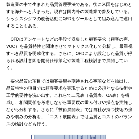
製造業の中で生まれた品質管理手法である。後に米国をはじめと
する海外へと広まった。現在は国内外の製造業で普及している。
シックスシグマの改善活動にQFDをツールとして組み込んで運用
することもある。
QFDはアンケートなどの手段で収集した顧客要求（顧客の声、
VOC）を品質特性と関連させてマトリクス化して分析し、最重視
すべき品質を明確化する。さらに、QFDにより設定した品質が得
られる設計意図を開発仕様策定や製造工程検討まで展開してい
く。
要求品質の項目では顧客要望や期待される事項などを抽出し、
品質特性の項目では顧客要求を実現するために必須となる技術や
工学的要件を洗い出す。これらで二元表（品質表、QA表）を構
成し、相関関係を考慮しながら重要度の重み付けや採点を実施し
ながら分析する。さらに「技術展開表」では自社が持つ技術の強
みや弱みの分析を、「コスト展開表」では品質とコストのバラン
スの検討なども行う。