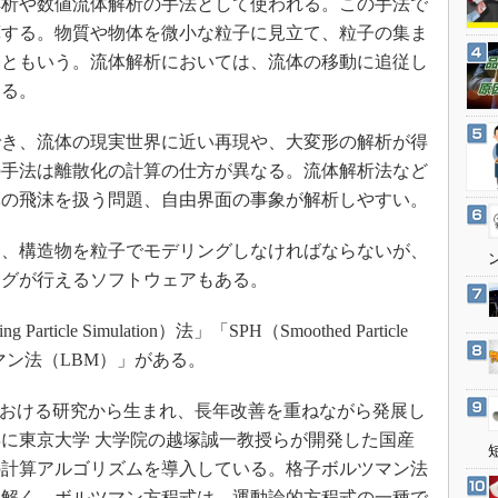
解析や数値流体解析の手法として使われる。この手法で
3Dプリンタ
産業オープンネット展
算する。物質や物体を微小な粒子に見立て、粒子の集ま
デジタルツインとCAE
点ともいう。流体解析においては、流体の移動に追従し
S＆OP
なる。
インダストリー4.0
き、流体の現実世界に近い再現や、大変形の解析が得
イノベーション
の手法は離散化の計算の仕方が異なる。流体解析法など
製造業ビッグデータ
体の飛沫を扱う問題、自由界面の事象が解析しやすい。
メイドインジャパン
植物工場
、構造物を粒子でモデリングしなければならないが、
ングが行えるソフトウェアもある。
知財マネジメント
海外生産
cle Simulation）法」「SPH（Smoothed Particle
グローバル設計・開発
ルツマン法（LBM）」がある。
制御セキュリティ
学における研究から生まれ、長年改善を重ねながら発展し
新型コロナへの対応
4年に東京大学 大学院の越塚誠一教授らが開発した国産
の計算アルゴリズムを導入している。格子ボルツマン法
を解く。ボルツマン方程式は、運動論的方程式の一種で