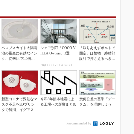
ペロブスカイト太陽電
シェア別荘「COCO V
「取りあえずボルトで
池の量産に有効なイン
ILLA Owners」3選
固定」は禁物 締結部
ク、従来比で1.5倍の
設計で押さえるべき基
性能向上
本
PR(COCO VILLA on GOETHE)
新型コロナで深刻なマ
令和8年熊本地震によ
幾何公差の基準「デー
スク不足を3Dプリン
る工場への影響まとめ
タム」を理解しよう
タで解消、イグアスが
3Dマスクを開発
Recommended by