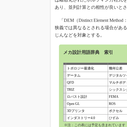
あり、並列計算との相性が良いと
「DEM（Distinct Element
狭義では異なるとされる場合がある
じんなどを対象とする。
メカ設計用語辞典 索引
トポロジー最適化
幾何公差
データム
デジタルツ
QFD
マルチボデ
TRIZ
シックスシ
ロバスト設計
FEMA
Open GL
ROS
3Dプリンタ
ボクセル
インダストリー4.0
ひずみ
※注：この表には予定も含まれています