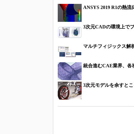
ANSYS 2019 R
3次元CADの環境上で
マルチフィジックス解
統合進むCAE業界、各
3次元モデルを余すと