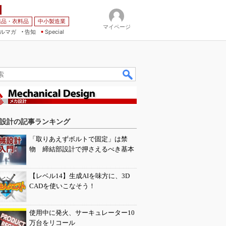
薬品・衣料品
中小製造業
マイページ
ルマガ
告知
Special
設計の記事ランキング
「取りあえずボルトで固定」は禁
物 締結部設計で押さえるべき基本
【レベル14】生成AIを味方に、3D
CADを使いこなそう！
使用中に発火、サーキュレーター10
万台をリコール