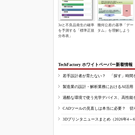
3σと不良品発生の確率
幾何公差の基準「デー
を予測する「標準正規
タム」を理解しよう
分布表」
TechFactory ホワイトペーパー新着情報
若手設計者が育たない？ 「探す」時間
製造業の設計・解析業務におけるAI活
過酷な環境で使う光学デバイス、高性能
CADツールの見直しは本当に必要？ 切
3Dプリンタニュースまとめ（2026年4～