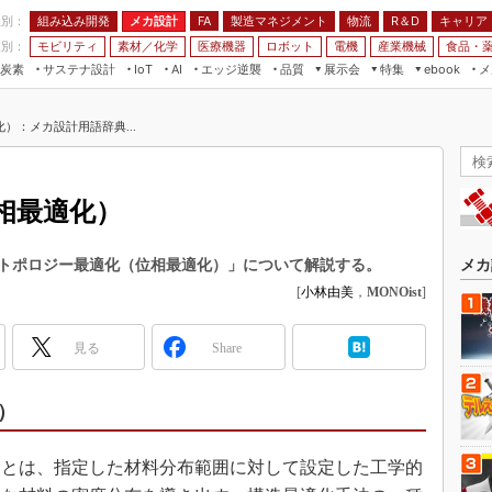
程別：
組み込み開発
メカ設計
製造マネジメント
物流
R＆D
キャリア
FA
業別：
モビリティ
素材／化学
医療機器
ロボット
電機
産業機械
食品・
炭素
サステナ設計
エッジ逆襲
品質
展示会
特集
メ
IoT
AI
ebook
伝承
組み込み開発
CEATEC
読者調査まとめ
編集後記
）：メカ設計用語辞典...
JIMTOF
保全
メカ設計
つながるクルマ
組込み/エッジ コンピューティング
ス
 AI
製造マネジメント
5G
展＆IoT/5Gソリューション展
VR／AR
FA
相最適化）
IIFES
モビリティ
フィールドサービス
国際ロボット展
素材／化学
FPGA
トポロジー最適化（位相最適化）」について解説する。
メカ
ジャパンモビリティショー
[
小林由美
，
MONOist
]
組み込み画像技術
TECHNO-FRONTIER
組み込みモデリング
人テク展
見る
Share
Windows Embedded
スマート工場EXPO
車載ソフト開発
）
EdgeTech+
ISO26262
日本ものづくりワールド
無償設計ツール
）とは、指定した材料分布範囲に対して設定した工学的
AUTOMOTIVE WORLD