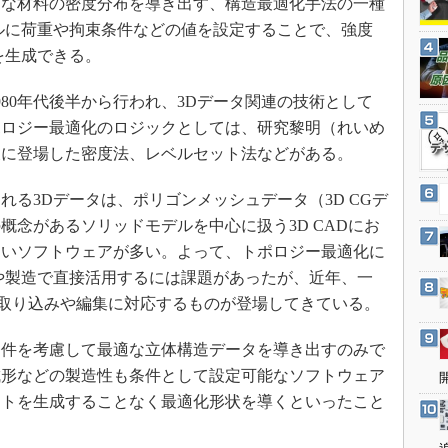
適な材料の密度分布を導き出す、構造最適化手法の一種
3Dプリンタ
産業オープンネット展
ルに荷重や拘束条件などの値を設定することで、強度
デジタルツインとCAE
を生成できる。
S＆OP
インダストリー4.0
80年代後半から行われ、3Dデータ関連の技術として
ポロジー最適化のロジックとしては、研究黎明（れいめ
イノベーション
後に登場した密度法、レベルセット法などがある。
製造業ビッグデータ
メイドインジャパン
る3Dデータは、ポリゴンメッシュデータ（3D CGデ
植物工場
概念があるソリッドモデルを中心に扱う3D CADにお
ないソフトウェアが多い。よって、トポロジー最適化に
知財マネジメント
や製造で直接活用するには課題があったが、近年、一
海外生産
タの取り込みや編集に対応するものが登場してきている。
グローバル設計・開発
制御セキュリティ
件を考慮して最適な立体構造データを導き出すのみで
成形などの製造性も条件として設定可能なソフトウェア
新型コロナへの対応
ットを生成することなく最適化形状を導くといったこと