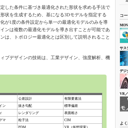
設定した条件に基づき最適化された形状を求める手法で
形状を生成するため、基になる3Dモデルを指定する
コー
化が1度の条件設定から単一の最適化モデルのみを導
MO
ザインは複数の最適化モデルを導き出すことが可能であ
インは、トポロジー最適化とは区別して説明されること
サス
ィブデザインの技術は、工業デザイン、強度解析、機
デジ
VR
公差設計
有限要素法
イン
抜き勾配
標準偏差
ィ
レンダリング
表面粗さ
グマ
粒子法
CIM
よく
PDM
VR（仮想現実）