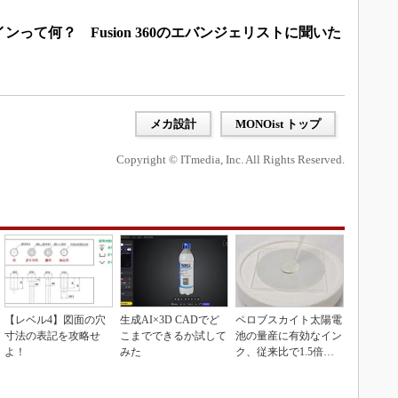
って何？ Fusion 360のエバンジェリストに聞いた
メカ設計
MONOist トップ
Copyright © ITmedia, Inc. All Rights Reserved.
【レベル4】図面の穴
生成AI×3D CADでど
ペロブスカイト太陽電
寸法の表記を攻略せ
こまでできるか試して
池の量産に有効なイン
よ！
みた
ク、従来比で1.5倍の
性能向上