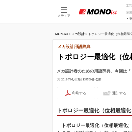
工
産
メディア
脱
つながる技術
AI×技術
MONOist
>
メカ設計
>
トポロジー最適化（位相最適化
つながる工場
AI×設備
つながるサービ
Physical
メカ設計用語辞典
トポロジー最適化（位
メカ設計者のための用語辞典。今回は「
2019年08月13日 13時00分 公開
印刷する
通知する
トポロジー最適化（位相最適化
トポロジー最適化
（
位相最適化