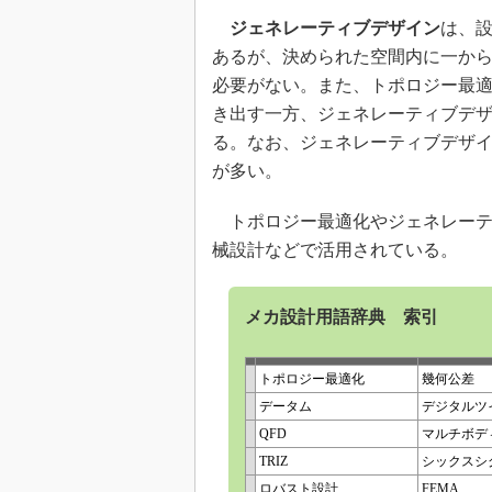
ジェネレーティブデザイン
は、
あるが、決められた空間内に一から
必要がない。また、トポロジー最適
き出す一方、ジェネレーティブデ
る。なお、ジェネレーティブデザ
が多い。
トポロジー最適化やジェネレーテ
械設計などで活用されている。
メカ設計用語辞典 索引
トポロジー最適化
幾何公差
データム
デジタルツ
QFD
マルチボデ
TRIZ
シックスシ
ロバスト設計
FEMA