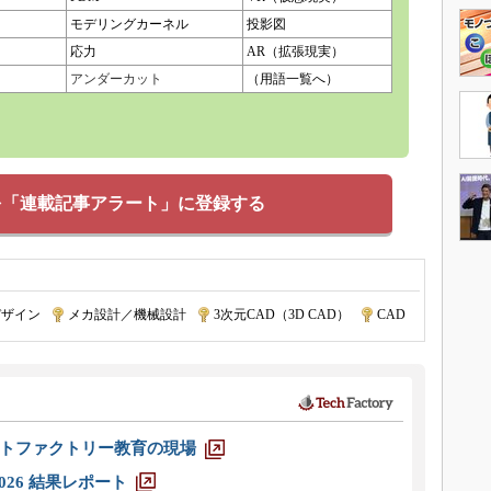
モデリングカーネル
投影図
応力
AR（拡張現実）
アンダーカット
（用語一覧へ）
を「連載記事アラート」に登録する
デザイン
|
メカ設計／機械設計
|
3次元CAD（3D CAD）
|
CAD
トファクトリー教育の現場
026 結果レポート