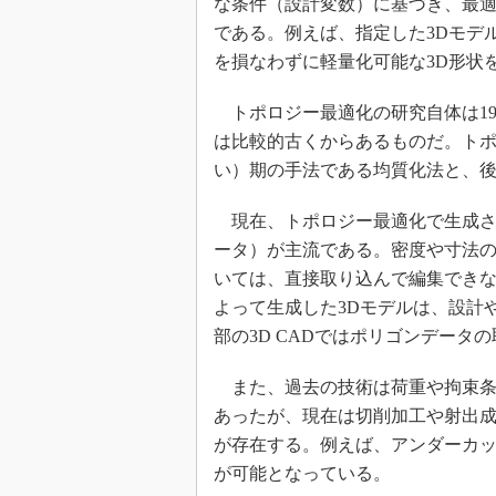
な条件（設計変数）に基づき、最
である。例えば、指定した3Dモデ
を損なわずに軽量化可能な3D形状
トポロジー最適化の研究自体は19
は比較的古くからあるものだ。ト
い）期の手法である均質化法と、
現在、トポロジー最適化で生成され
ータ）が主流である。密度や寸法の
いては、直接取り込んで編集でき
よって生成した3Dモデルは、設計
部の3D CADではポリゴンデー
また、過去の技術は荷重や拘束条
あったが、現在は切削加工や射出
が存在する。例えば、アンダーカ
が可能となっている。