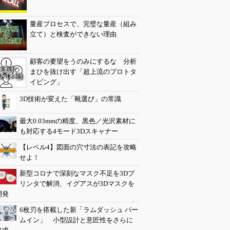
量産プロセスで、完璧な量産（組み
立て）と検査ができない理由
顧客の要望をうのみにするな 分析
まひを抜け出す「超上流のプロトタ
イピング」
3D技術が変えた「靴選び」の常識
最大0.03mmの精度、黒色／光沢素材に
も対応する4モード3Dスキャナー
【レベル4】図面の穴寸法の表記を攻略
せよ！
新型コロナで深刻なマスク不足を3Dプ
リンタで解消、イグアスが3Dマスクを
開発
6枚刃を搭載した新「ラムダッシュ パー
ムイン」 小型設計と意匠性をさらに