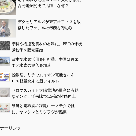
合発電炉開発で活躍、なぜ？
デクセリアルズが東京オフィスを改
修したワケ、本社機能を2拠点に
塗料や樹脂改質材の材料に、PBTの球状
微粒子を販売開始
日本で水素活用を阻む壁、中国は再エ
ネと水素の導入を加速
脱銅箔、リチウムイオン電池セルを
10％軽量化する新フィルム
ペロブスカイト太陽電池の量産に有効
なインク、従来比で1.5倍の性能向上
酷暑と電磁波の課題にナノテクで挑
む、ヤマシンとミツフジが協業
ナーリンク