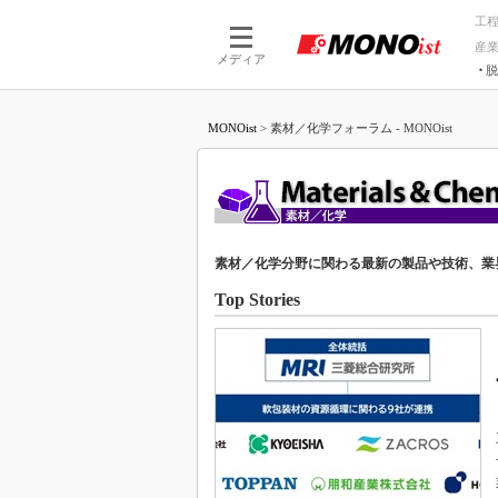
工
産
メディア
脱
つながる技術
AI×技術
MONOist
>
素材／化学フォーラム - MONOist
つながる工場
AI×設備
つながるサービ
Physical
素材／化学分野に関わる最新の製品や技術、業
Top Stories