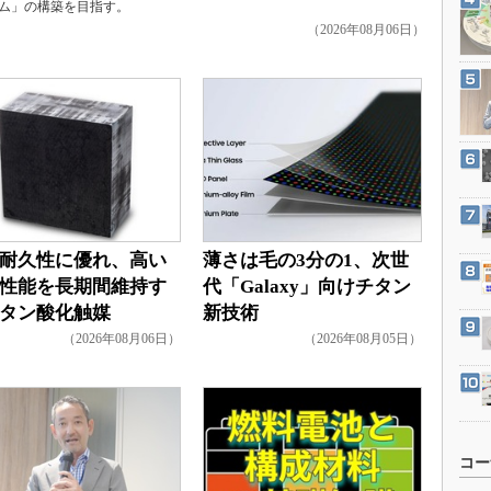
ム」の構築を目指す。
3Dプリンタ
産業オープンネット展
（2026年08月06日）
デジタルツインとCAE
S＆OP
インダストリー4.0
イノベーション
製造業ビッグデータ
メイドインジャパン
植物工場
耐久性に優れ、高い
薄さは毛の3分の1、次世
知財マネジメント
性能を長期間維持す
代「Galaxy」向けチタン
タン酸化触媒
新技術
海外生産
（2026年08月06日）
（2026年08月05日）
グローバル設計・開発
制御セキュリティ
新型コロナへの対応
コー