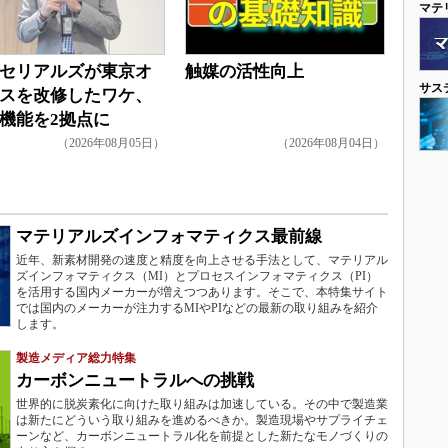
マテ
セリアルズが東京オ
触媒の活性向上
サス
スを改修したワケ、
機能を2拠点に
（2026年08月05日）
（2026年08月04日）
マテリアルズインフォマティクス最前線
近年、新素材開発の速度と精度を向上させる手法として、マテリアル
ズインフォマティクス（MI）とプロセスインフォマティクス（PI）
を活用する国内メーカーが増えつつあります。そこで、本特集サイト
では国内のメーカーが注力するMIやPIなどの最新の取り組みを紹介
します。
製造メディア総力特集
カーボンニュートラルへの挑戦
世界的に脱炭素化に向けた取り組みは加速している。その中で製造業
は新たにどういう取り組みを進めるべきか。製造現場やサプライチェ
ーンなど、カーボンニュートラル化を前提とした新たなモノづくりの