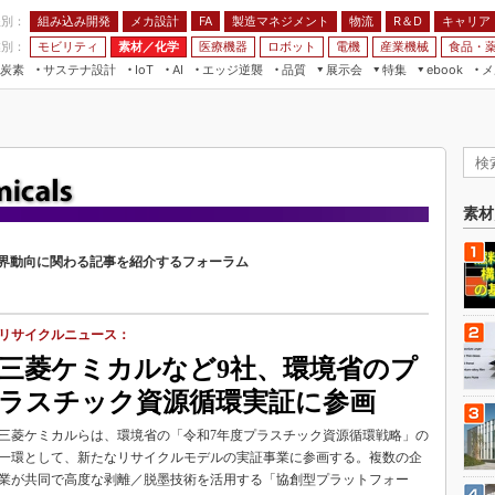
程別：
組み込み開発
メカ設計
製造マネジメント
物流
R＆D
キャリア
FA
業別：
モビリティ
素材／化学
医療機器
ロボット
電機
産業機械
食品・
炭素
サステナ設計
エッジ逆襲
品質
展示会
特集
メ
IoT
AI
ebook
伝承
組み込み開発
CEATEC
読者調査まとめ
編集後記
JIMTOF
保全
メカ設計
つながるクルマ
組込み/エッジ コンピューティング
ス
 AI
製造マネジメント
5G
展＆IoT/5Gソリューション展
VR／AR
FA
IIFES
素材
モビリティ
フィールドサービス
国際ロボット展
界動向に関わる記事を紹介するフォーラム
素材／化学
FPGA
ジャパンモビリティショー
組み込み画像技術
TECHNO-FRONTIER
組み込みモデリング
リサイクルニュース：
人テク展
三菱ケミカルなど9社、環境省のプ
Windows Embedded
スマート工場EXPO
ラスチック資源循環実証に参画
車載ソフト開発
EdgeTech+
ISO26262
三菱ケミカルらは、環境省の「令和7年度プラスチック資源循環戦略」の
日本ものづくりワールド
一環として、新たなリサイクルモデルの実証事業に参画する。複数の企
無償設計ツール
業が共同で高度な剥離／脱墨技術を活用する「協創型プラットフォー
AUTOMOTIVE WORLD