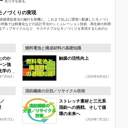
在り方を探る。
モノづくりの実現
資源循環促進法の施行を契機に、これまで以上に環境へ配慮したモノづく
本特集では軽量化などの設計手法やシミュレーション技術、再生材の利用
よるアップサイクルなど、サステナブルなモノづくりを実現するためのヒ
燃料電池と構成材料の基礎知識
たのか
触媒の活性向上
ーン強
化学の
6年7月8日）
（2026年8月4日）
混紡繊維の分別／リサイクル技術
S／
ストレッチ素材と三元系
理
混紡への挑戦、そして循
環の未来へ
6年8月7日）
（2026年7月2日）