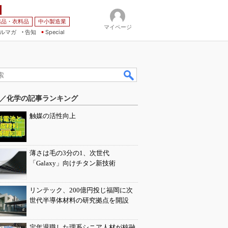
薬品・衣料品
中小製造業
マイページ
ルマガ
告知
Special
／化学の記事ランキング
触媒の活性向上
薄さは毛の3分の1、次世代
「Galaxy」向けチタン新技術
リンテック、200億円投じ福岡に次
世代半導体材料の研究拠点を開設
定年退職した理系シニア人材が核融