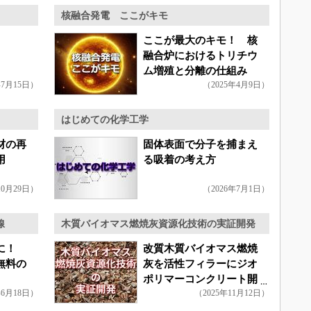
核融合発電 ここがキモ
ここが最大のキモ！ 核
融合炉におけるトリチウ
ム増殖と分離の仕組み
年7月15日）
（2025年4月9日）
はじめての化学工学
材の再
固体表面で分子を捕まえ
用
る吸着の考え方
10月29日）
（2026年7月1日）
線
木質バイオマス燃焼灰資源化技術の実証開発
産に！
改質木質バイオマス燃焼
無料の
灰を活性フィラーにジオ
ポリマーコンクリート開
年6月18日）
（2025年11月12日）
発