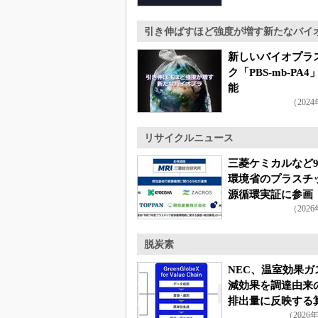
引き伸ばすほど強度が増す新たなバイ
新しいバイオプラ
ク「PBS-mb-PA
能
（202
リサイクルニュース
三菱ケミカルなど
環境省のプラスチ
源循環実証に参画
（202
脱炭素
NEC、温室効果ガ
減効果を調達由来の
排出量に反映する
（2026
式を開発