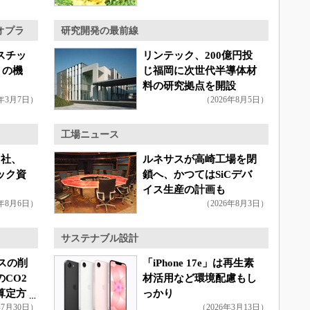
オプラ
研究開発の最前線
スチッ
リンテック、200億円投
4」の機
じ福岡に次世代半導体材
料の研究拠点を開設
4年3月7日）
（2026年8月5日）
工場ニュース
9社、
ルネサスが高崎工場を閉
ック資
鎖へ、かつてはSiCデバ
イス生産の計画も
6年8月6日）
（2026年8月3日）
サステナブル設計
スの削
「iPhone 17e」は再生素
CO2
材活用など環境配慮もし
算定方
っかり
年7月30日）
（2026年3月13日）