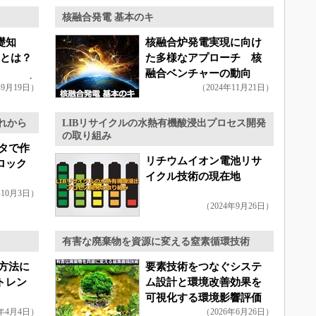
核融合発電 基本のキ
礎知
核融合炉発電実現に向け
Eとは？
た多様なアプローチ 核
融合ベンチャーの動向
年9月19日）
（2024年11月21日）
れから
LIBリサイクルの水熱有機酸浸出プロセス開発
の取り組み
タで作
リチウムイオン電池リサ
ロック
イクル技術の現在地
年10月3日）
（2024年9月26日）
有害な廃棄物を資源に変える窒素循環技術
方法に
要素技術をつなぐシステ
トレン
ム設計と環境改善効果を
可視化する環境影響評価
4年4月4日）
（2026年6月26日）