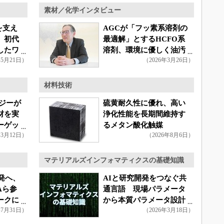
素材／化学インタビュー
を支え
AGCが「フッ素系溶剤の
、初代
最適解」とするHCFO系
したワ
溶剤、環境に優しく油汚
年5月21日）
（2026年3月26日）
れも落とせる
材料技術
ジーが
硫黄耐久性に優れ、高い
材を実
浄化性能を長期間維持す
ーゲッ
るメタン酸化触媒
年3月12日）
（2026年8月6日）
マテリアルズインフォマティクスの基礎知識
発へ、
AIと研究開発をつなぐ共
Aら参
通言語 現場パラメータ
ークに
から本質パラメータ設計
年7月31日）
（2026年3月18日）
へ