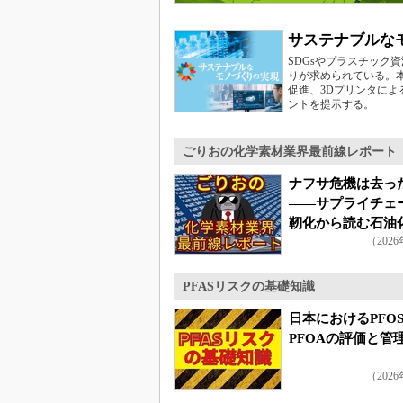
サステナブルな
SDGsやプラスチック
りが求められている。
促進、3Dプリンタに
ントを提示する。
ごりおの化学素材業界最前線レポート
ナフサ危機は去っ
――サプライチェ
靭化から読む石油
（202
今後
PFASリスクの基礎知識
日本におけるPFO
PFOAの評価と管
（202