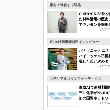
素材で進化する製品
G-SHOCKの進化
た材料活用の歴史
でウレタンを採用
（2026
ケ
EV向け高機能材料インタビュー
パナソニック エナ
ハイニッケル正極
現した策と次のタ
（2026
トとは？
マテリアルズインフォマティクス
生成AIで新材料開
三井化学がNVIDI
加の国際ネットワ
（2026
参画