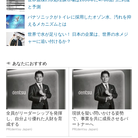
と予測
パナソニックがトイレに採用したオゾン水、汚れを抑
えるメカニズムとは
世界で水が足りない！ 日本の企業は、世界の水メジ
ャーに追い付けるか？
あなたにおすすめ
全員がリーダーシップを発揮
現状を疑い問いかける姿勢
し、自分より優れた人財を育
で、事業を共に成長させるパ
成する
ートナーへ
PR(dentsu Japan)
PR(dentsu Japan)