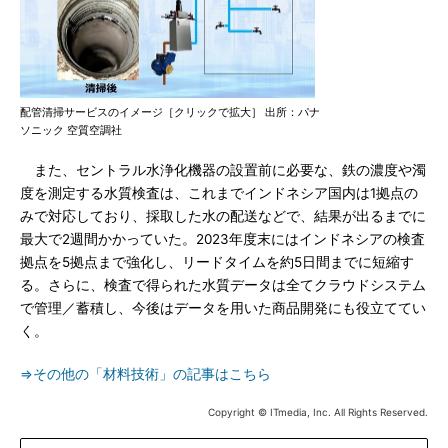
配管清掃サービスのイメージ［クリックで拡大］ 出所：パナ
ソニック 空質空調社
また、セントラル水浄化機器の設置前に必要な、鉄の濃度や濁
度を測定する水質検査は、これまでインドネシア国内は1拠点の
みで対応しており、採取した水の配送などで、結果が出るまでに
最大で2週間かかっていた。2023年度末にはインドネシアの検査
拠点を5拠点まで強化し、リードタイムを約5日間までに短縮す
る。さらに、検査で得られた水質データは全てクラウドシステム
で管理／蓄積し、今後はデータを用いた商品開発にも役立ててい
く。
⇒その他の「材料技術」の記事はこちら
Copyright © ITmedia, Inc. All Rights Reserved.