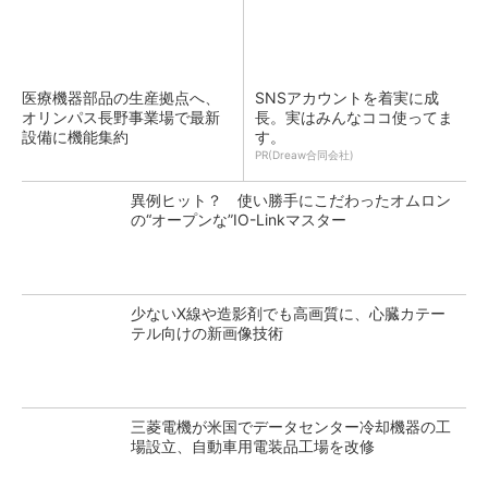
医療機器部品の生産拠点へ、
SNSアカウントを着実に成
オリンパス長野事業場で最新
長。実はみんなココ使ってま
設備に機能集約
す。
PR(Dreaw合同会社)
異例ヒット？ 使い勝手にこだわったオムロン
の“オープンな”IO-Linkマスター
少ないX線や造影剤でも高画質に、心臓カテー
テル向けの新画像技術
三菱電機が米国でデータセンター冷却機器の工
場設立、自動車用電装品工場を改修