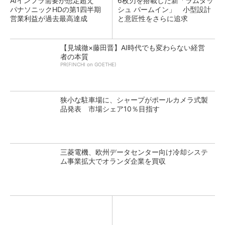
AIインフラ需要が想定超え
6枚刃を搭載した新「ラムダッ
パナソニックHDの第1四半期
シュ パームイン」 小型設計
営業利益が過去最高達成
と意匠性をさらに追求
【見城徹×藤田晋】AI時代でも変わらない経営
者の本質
PR(FINCHI on GOETHE)
狭小な駐車場に、シャープがポールカメラ式製
品発表 市場シェア10％目指す
三菱電機、欧州データセンター向け冷却システ
ム事業拡大でオランダ企業を買収