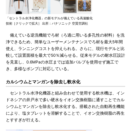
「セントラル水浄化機器」の新モデルが備えている高速酸化
技術［クリックで拡大］ 出所：パナソニック 空質空調社
備えている逆洗機能でろ材（ろ過に用いる多孔性の材料）を洗
浄できるため、簡単なユーザーメンテナンスでろ材を最大5年間
使え、ランニングコストを抑えられる。さらに、現行モデルと比
較して設置面積を最大で50％減らせる。従来モデルの耐水圧設計
を見直し、0.6MPaの水圧までは追加バルブを使用せず施工で
き、多様なポンプに対応している。
カルシウムとマンガンを除去し軟水化
セントラル水浄化機器と組み合わせて使用する軟水機は、イン
ドネシアの井戸水で多い硬水をイオン交換樹脂に通すことでカル
シウムとマンガンを除去し軟水化する。搭載された自動再生機能
により、塩タブレットを溶解することで、イオン交換樹脂の再生
とすすぎが行える。