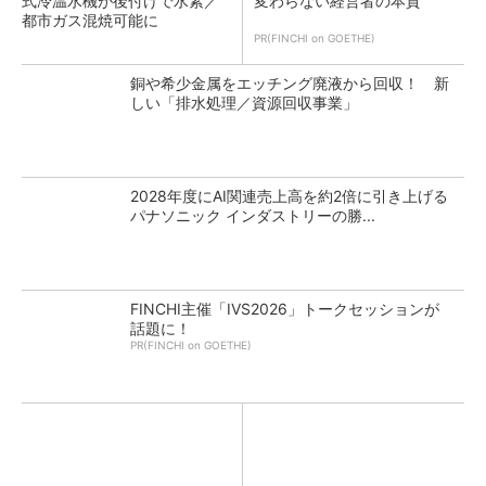
式冷温水機が後付けで水素／
変わらない経営者の本質
都市ガス混焼可能に
PR(FINCHI on GOETHE)
銅や希少金属をエッチング廃液から回収！ 新
しい「排水処理／資源回収事業」
2028年度にAI関連売上高を約2倍に引き上げる
パナソニック インダストリーの勝...
FINCHI主催「IVS2026」トークセッションが
話題に！
PR(FINCHI on GOETHE)