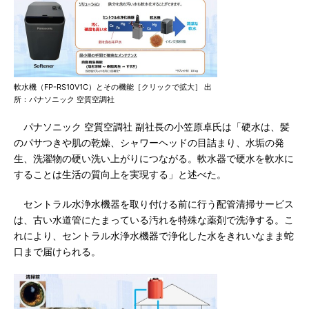
軟水機（FP-RS10V1C）とその機能［クリックで拡大］ 出
所：パナソニック 空質空調社
パナソニック 空質空調社 副社長の小笠原卓氏は「硬水は、髪
のパサつきや肌の乾燥、シャワーヘッドの目詰まり、水垢の発
生、洗濯物の硬い洗い上がりにつながる。軟水器で硬水を軟水に
することは生活の質向上を実現する」と述べた。
セントラル水浄水機器を取り付ける前に行う配管清掃サービス
は、古い水道管にたまっている汚れを特殊な薬剤で洗浄する。こ
れにより、セントラル水浄水機器で浄化した水をきれいなまま蛇
口まで届けられる。