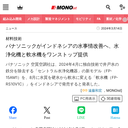
組み込み開発
メカ設計
製造マネジメント
モビリティ
FA
素材／化学
ニュース
2024年3月14日
材料技術
パナソニックがインドネシアの水事情改善へ、水
浄化機と軟水機をワンストップ提供
パナソニック 空質空調社は、2024年4月に独自技術で井戸水の
鉄分を除去する「セントラル水浄化機器」の新モデル（FP-
15AM1）を、8月に水質を硬水から軟水に変える「軟水機（FP-
RS10V1C）」をインドネシアで発売すると発表した。
[
遠藤和宏
，MONOist]
PC用表示
関連情報
Share
Post
LINE
Hatena