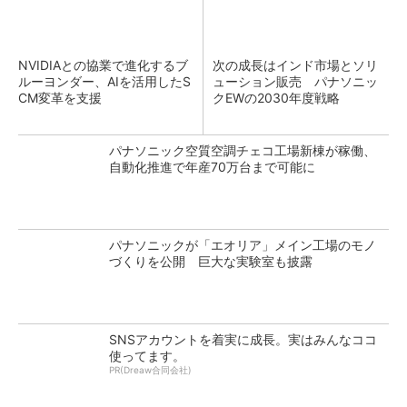
NVIDIAとの協業で進化するブ
次の成長はインド市場とソリ
ルーヨンダー、AIを活用したS
ューション販売 パナソニッ
CM変革を支援
クEWの2030年度戦略
パナソニック空質空調チェコ工場新棟が稼働、
自動化推進で年産70万台まで可能に
パナソニックが「エオリア」メイン工場のモノ
づくりを公開 巨大な実験室も披露
SNSアカウントを着実に成長。実はみんなココ
使ってます。
PR(Dreaw合同会社)