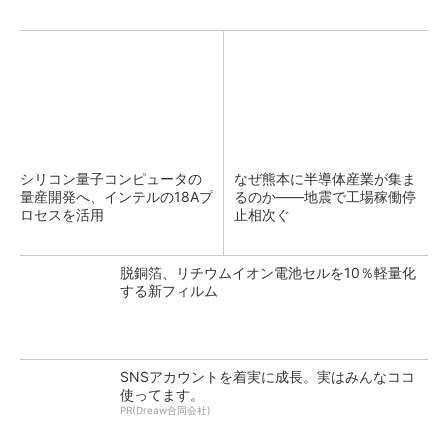
シリコン量子コンピュータの
なぜ熊本に半導体産業が集ま
量産開発へ、インテルの18Aプ
るのか――地震で工場稼働停
ロセスを活用
止相次ぐ
脱銅箔、リチウムイオン電池セルを10％軽量化
する新フィルム
SNSアカウントを着実に成長。実はみんなココ
使ってます。
PR(Dreaw合同会社)