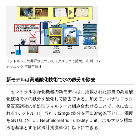
インドネシアの井戸水について［クリックで拡大］ 出所：パ
ナソニック 空質空調社
新モデルは高速酸化技術で水の鉄分を除去
セントラル水浄化機器の新モデルは、搭載された独自の高速酸
化技術で水の鉄分を酸化して除去できる。加えて、パナソニック
空質空調社の前処理フィルターと組み合わせることで、水に含ま
れる1リットル（l）当たり12mgの鉄分を同0.3mg以下とし、濁度
を5NTU（NTU：Nephelometric Turbidity Unit、ホルマジン標準
液を基準とする比濁計濁度単位）以下にできる。