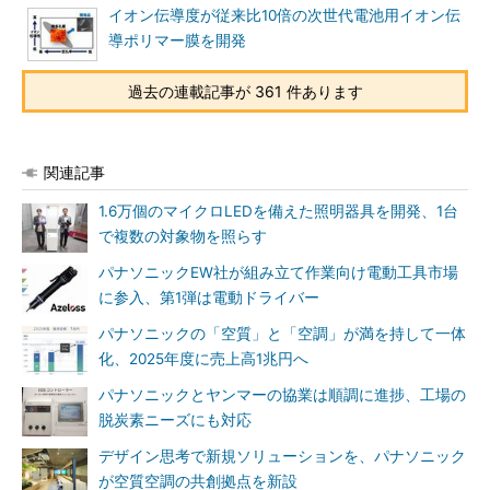
イオン伝導度が従来比10倍の次世代電池用イオン伝
導ポリマー膜を開発
過去の連載記事が 361 件あります
関連記事
1.6万個のマイクロLEDを備えた照明器具を開発、1台
で複数の対象物を照らす
パナソニックEW社が組み立て作業向け電動工具市場
に参入、第1弾は電動ドライバー
パナソニックの「空質」と「空調」が満を持して一体
化、2025年度に売上高1兆円へ
パナソニックとヤンマーの協業は順調に進捗、工場の
脱炭素ニーズにも対応
デザイン思考で新規ソリューションを、パナソニック
が空質空調の共創拠点を新設