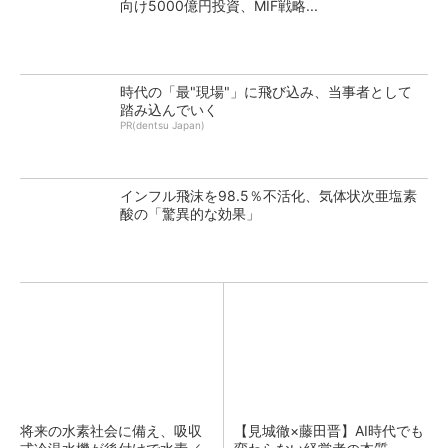
向け5000億円投資、MIF戦略...
時代の「最"現場"」に飛び込み、当事者として
踏み込んでいく
PR(dentsu Japan)
インフル飛沫を98.5％不活化、気体状次亜塩素
酸の「驚異的な効果」
将来の水素社会に備え、吸収
【見城徹×藤田晋】AI時代でも