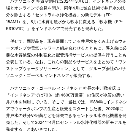
パナソニック 空質空調社は2024年3月6日、インドネシアの会
場とオンラインで会見を開き、同年4月に独自技術で井戸水の鉄
分を除去する「セントラル水浄化機器」の新モデル（FP-
15AM1）を、8月に水質を硬水から軟水に変える「軟水機（FP-
RS10V1C）」をインドネシアで発売すると発表した。
併せて、両製品を、現在展開している井戸水をくみ上げるウォ
ータポンプや電気シャワーと組み合わせるとともに、導入前に必
要な水質検査の体制強化と配管清掃サービスの提供を行うことも
公表している。なお、これらの製品やサービスをまとめて「ワン
ストップウォータソリューション」として、グループ会社のパナ
ソニック・ゴーベル インドネシアが販売する。
パナソニック・ゴーベル インドネシア 社長の中川敬介氏は
「インドネシアでは70％（約4600万世帯）の住民が水質の悪い
井戸水を利用している。そこで、当社では、1988年にインドネシ
アでウォータポンプの生産と販売をスタートした後、2020年に
井戸水の鉄分や細菌などを除去できるセントラル水浄化機器を発
売した。そして2024年4月にセントラル水浄化機器の新モデルを
発売する」とあいさつした。