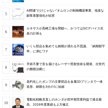
AI関連“だけじゃない”オムロンの制御機器事業、地道な
顧客基盤強化が結実
ルネサスが高崎工場を閉鎖へ、かつてはSiCデバイス生
産の計画も
いくら部品を集めても納期が遅れる不思議、「納期順守
率」に潜むワナ
手術不要で音を届けるレーザー照射技術を開発、次世代
の難聴治療に
老朽化したポンプの主要部品を金属3Dプリンタで一体
造形、納期を3分の1に短縮
電動化戦略見直しのホンダが四半期営業利益で過去最
高、2026年度業績も上方修正