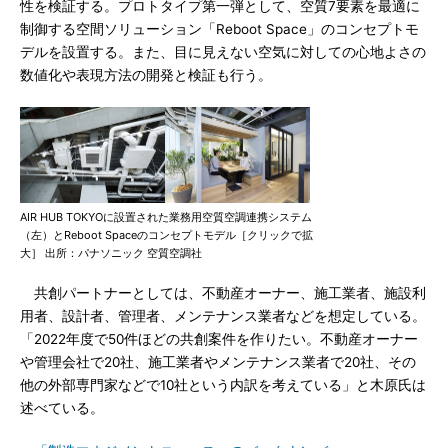
性を検証する。プロトタイプ第一弾として、空質7要素を最適に
制御する空間ソリューション「Reboot Space」のコンセプトモ
デルを設置する。また、目に見えない空気に対しての心地よさの
数値化や表現方法の開発と検証も行う。
AIR HUB TOKYOに設置された業務用空質空調連携システム
（左）とReboot Spaceのコンセプトモデル［クリックで拡
大］ 出所：パナソニック 空質空調社
共創パートナーとしては、不動産オーナー、施工業者、施設利
用者、設計者、管理者、メンテナンス業者などを想定している。
「2022年度で50件ほどの共創案件を作りたい。不動産オーナー
や管理会社で20社、施工業者やメンテナンス業者で20社、その
他の外部専門家などで10社という内訳を考えている」と木原氏は
述べている。