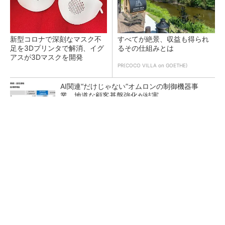
新型コロナで深刻なマスク不
すべてが絶景、収益も得られ
足を3Dプリンタで解消、イグ
るその仕組みとは
アスが3Dマスクを開発
PR(COCO VILLA on GOETHE)
AI関連“だけじゃない”オムロンの制御機器事
業、地道な顧客基盤強化が結実
【レベル14】生成AIを味方に、3D CADを使い
こなそう！
「取りあえずボルトで固定」は禁物 締結部設
計で押さえるべき基本