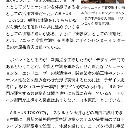
違いについて「従来の施設はショールー
ムとしてソリューションを体感できる場
パナソニック 空質空調社 企画
本部 デザインセンター センタ
としての活用方法だった。AIR HUB
ー長の木原岳彦氏 出所：パナ
TOKYOは、顧客に体験をしてもらいな
ソニック 空質空調社
がら新たな価値作りを共に進めていく場
としての役割の違いがある。まさに『実験室』としての役割だ」
とパナソニック 空質空調社 企画本部 デザインセンター センター
長の木原岳彦氏は述べている。
ポイントとなるのが、新拠点を主導したのが、デザイン部門で
あるということだ。空質と空調を組み合わせた新たなソリューシ
ョンを、エンドユーザーの快適性や、関連業者の施工性やメンテ
ナンス性などを組み合わせた形で実現するためには、デザイン思
考によるUX（ユーザー体験）デザインが求められる。「R＆D部
門が運営する共創拠点は競合他社にも既に存在しているが、デザ
イン部門が主導する拠点はあまりない」（木原氏）としている。
AIR HUB TOKYOでは、スケルトン天井などの自由に設計でき
る空間に、最新の業務用空質空調連携システムや提案前のプロト
タイプを期間限定で設置し、体感を通じて、ニーズを把握し事業