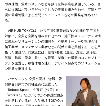
や冷凍機、温水システムなどを扱う空調事業を展開している。さ
らに従来はバラバラだったこれらの事業を組み合わせ、空質と空
調の最適管理による空間ソリューションなどの開発を進めてい
る。
AIR HUB TOKYOは、公共空間や商業施設などの非住宅空間を
対象に、空質と空調を組み合わせつつ、施工性やメンテナンス性
に優れたソリューションの開発を、不動産オーナーや管理会社、
施工業者、メンテナンス業者などの関係企業と共創することを目
指した施設だ。同施設には、空質7要素（温度、湿度、清浄度、
気流、除菌、脱臭、香り）を最適に制御した最新のコンセプトモ
デルを設置し、顧客体験を通じ、デザイン起点でのソリューショ
ン開発を推進する。
パナソニック 空質空調社では既に愛
知県春日井市の同社拠点に設置した
「Reboot Space」や東京（汐留）の
「worXlab」などいくつかの体感型拠点
を用意しているが、AIR HUB TOKYOの