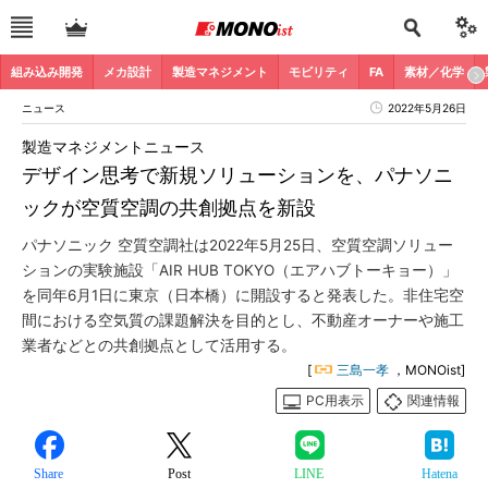
組み込み開発
メカ設計
製造マネジメント
モビリティ
FA
素材／化学
ニュース
2022年5月26日
製造マネジメントニュース
デザイン思考で新規ソリューションを、パナソニ
ックが空質空調の共創拠点を新設
パナソニック 空質空調社は2022年5月25日、空質空調ソリュー
ションの実験施設「AIR HUB TOKYO（エアハブトーキョー）」
を同年6月1日に東京（日本橋）に開設すると発表した。非住宅空
間における空気質の課題解決を目的とし、不動産オーナーや施工
業者などとの共創拠点として活用する。
[
三島一孝
，MONOist]
PC用表示
関連情報
Share
Post
LINE
Hatena