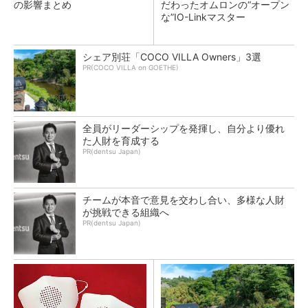
の影響まとめ
だわったオムロンの“オープン
な”IO-Linkマスター
シェア別荘「COCO VILLA Owners」3選
PR(COCO VILLA on GOETHE)
全員がリーダーシップを発揮し、自分より優れ
た人財を育成する
PR(dentsu Japan)
チームが本音で意見を交わし合い、多様な人財
が挑戦できる組織へ
PR(dentsu Japan)