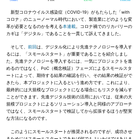
新型コロナウイルス感染症（COVID-19）がもたらした「with
コロナ」のニューノーマル時代において、製造業にどのような変
革が必要となるのかを考える
本連載
。コロナ禍でのリカバリーの
カギは「デジタル」であることを一貫して訴えてきました。
そして、
前回
は、デジタル化により先進テクノロジーを導入す
るには、「スモールスタート」が重要であることを紹介しまし
た。先進テクノロジーを導入するには、一気にプロジェクトを進
めるのではなく、PoC（概念検証）フェーズによるスモールスタ
ートによって、期待する結果の確認を行い、その結果の検証がで
きたら、本プロジェクトに入るという進め方です。これにより、
最終的には大規模なプロジェクトになる場合にもリスクを減らす
ことができます。先進デジタル技術の活用においては、従来の大
規模プロジェクトによるソリューション導入と同様のアプローチ
ではなく、スモールスタートで検証してから拡張するほうが堅実
な方法になるのです。
このようにスモールスタートが推奨されるのですが、成功させ
るためにはスモールスタートであれば何でもよいわけではありま