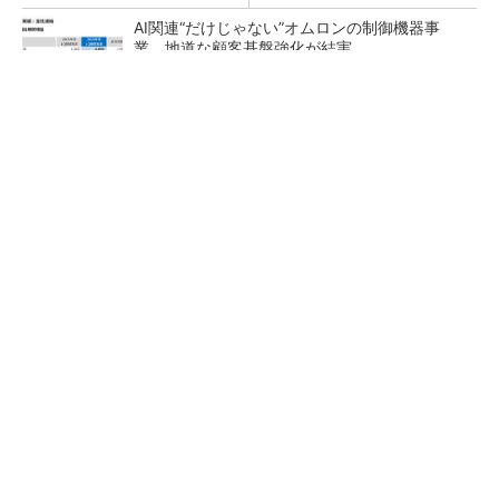
AI関連“だけじゃない”オムロンの制御機器事
業、地道な顧客基盤強化が結実
【レベル14】生成AIを味方に、3D CADを使い
こなそう！
「取りあえずボルトで固定」は禁物 締結部設
計で押さえるべき基本