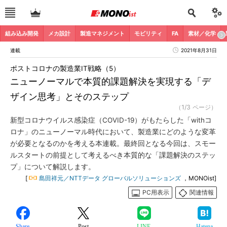
組み込み開発
メカ設計
製造マネジメント
モビリティ
FA
素材／化学
連載
2021年8月31日
ポストコロナの製造業IT戦略（5）
ニューノーマルで本質的課題解決を実現する「デ
ザイン思考」とそのステップ
（1/3 ページ）
新型コロナウイルス感染症（COVID-19）がもたらした「withコ
ロナ」のニューノーマル時代において、製造業にどのような変革
が必要となるのかを考える本連載。最終回となる今回は、スモー
ルスタートの前提として考えるべき本質的な「課題解決のステッ
プ」について解説します。
[
島田祥元／NTTデータ グローバルソリューションズ
，MONOist]
PC用表示
関連情報
Share
Post
LINE
Hatena