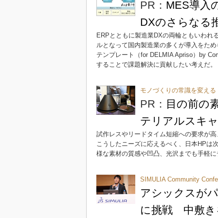
PR：
MES導
DXのさらなる
ERPとともに製造業DXの両輪ともいわれ
ルとなって国内製造業の多くが導入をため
テンプレート（for DELMIA Apriso）b
することで課題解決に貢献したい考えだ。
モノづくりの常識を変える「HP
PR：
目の前の
テリアルスキャ
試作レスやリードタイム短縮への要求が高
こうしたニーズに応えるべく、日本HPは次世
様な素材の質感や凹凸、光沢までも手軽にデジ
SIMULIA Community Confe
アシックスが
に挑戦 中敷き