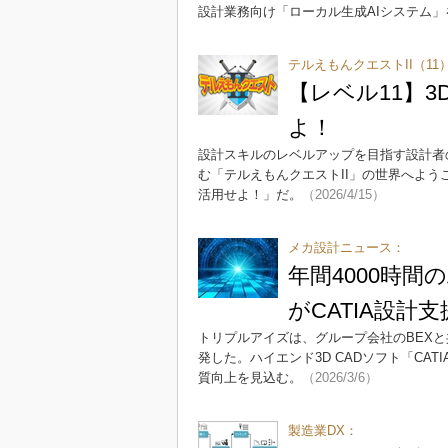
設計業務向け「ローカル生成AIシステム」
テルえもんクエストII（11
【レベル11】3
よ！
設計スキルのレベルアップを目指す設計者の
む「テルえもんクエストII」の世界へようこ
活用せよ！」だ。
（2026/4/15）
メカ設計ニュース：
年間4000時
がCATIA設計
トリプルアイズは、グループ会社のBEX
発した。ハイエンド3D CADソフト「CA
質向上を見込む。
（2026/3/6）
製造業DX：