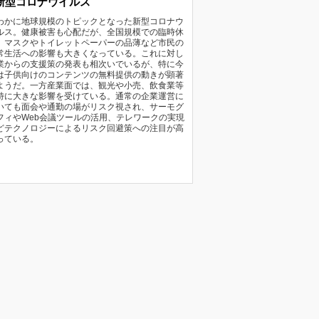
新型コロナウイルス
わかに地球規模のトピックとなった新型コロナウ
ルス。健康被害も心配だが、全国規模での臨時休
、マスクやトイレットペーパーの品薄など市民の
常生活への影響も大きくなっている。これに対し
業からの支援策の発表も相次いでいるが、特に今
は子供向けのコンテンツの無料提供の動きが顕著
ようだ。一方産業面では、観光や小売、飲食業等
特に大きな影響を受けている。通常の企業運営に
いても面会や通勤の場がリスク視され、サーモグ
フィやWeb会議ツールの活用、テレワークの実現
どテクノロジーによるリスク回避策への注目が高
っている。