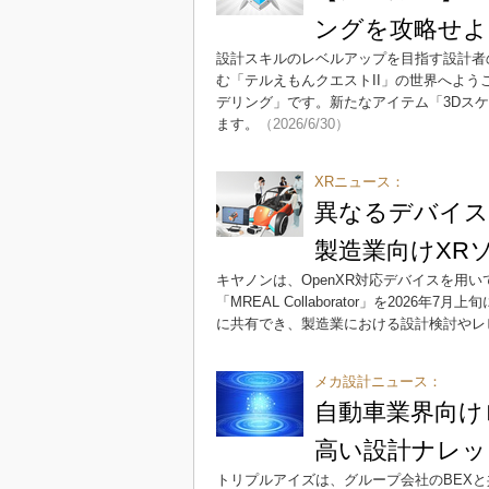
ングを攻略せよ
設計スキルのレベルアップを目指す設計者の
む「テルえもんクエストII」の世界へよう
デリング」です。新たなアイテム「3Dス
ます。
（2026/6/30）
XRニュース：
異なるデバイス
製造業向けXR
キヤノンは、OpenXR対応デバイスを用い
「MREAL Collaborator」を202
に共有でき、製造業における設計検討やレ
メカ設計ニュース：
自動車業界向け
高い設計ナレッ
トリプルアイズは、グループ会社のBEX