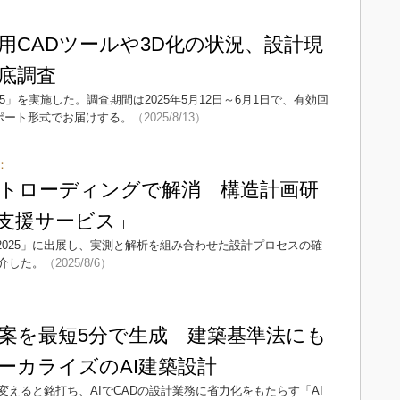
用CADツールや3D化の状況、設計現
底調査
025」を実施した。調査期間は2025年5月12日～6月1日で、有効回
ポート形式でお届けする。
（2025/8/13）
5：
トローディングで解消 構造計画研
支援サービス」
ER 2025」に出展し、実測と解析を組み合わせた設計プロセスの確
介した。
（2025/8/6）
計案を最短5分で生成 建築基準法にも
ーカライズのAI建築設計
えると銘打ち、AIでCADの設計業務に省力化をもたらす「AI