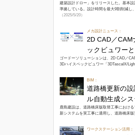
建築設計ドロー」をリリースした。基本設
準拠している。設計時間を最大9割削減し、
（2025/5/20）
メカ設計ニュース：
2D CAD／C
ックビュワーと
ゴードーソリューションは、2D CAD／C
3Dハイスペックビュワー「3DTascalX/L
BIM：
道路橋更新の設
ル自動生成シス
鹿島建設は、道路橋床版取替工事における
新システムを実工事に適用し、道路橋床版
ワークステーション活用：