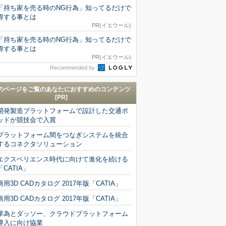
「持ち家を売る時のNG行為」知ってるだけで
得する事とは
PR(イエウール)
「持ち家を売る時のNG行為」知ってるだけで
得する事とは
PR(イエウール)
Recommended by
のページをご覧のあなたにおすすめのコンテンツ
[PR]
開発製造プラットフォームで設計した交通ポ
ッドが競技会で入賞
プラットフォーム間をつなぎシステムを統合
するコネクタソリューション
エクスペリエンス時代に向けて進化を続ける
「CATIA」
商用3D CADカタログ 2017年版「CATIA」
商用3D CADカタログ 2017年版「CATIA」
華為とダッソー、クラウドプラットフォーム
導入に向け協業