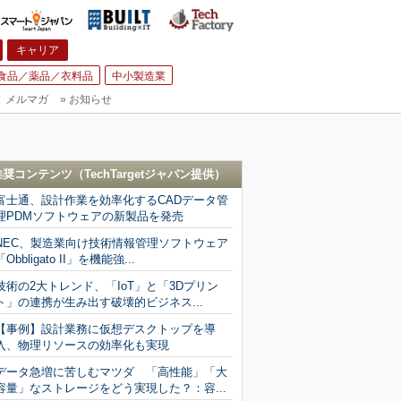
キャリア
食品／薬品／衣料品
中小製造業
▼
メルマガ
»
お知らせ
推奨コンテンツ（
TechTargetジャパン
提供）
富士通、設計作業を効率化するCADデータ管
理PDMソフトウェアの新製品を発売
NEC、製造業向け技術情報管理ソフトウェア
「Obbligato II」を機能強...
技術の2大トレンド、「IoT」と「3Dプリン
ト」の連携が生み出す破壊的ビジネス...
【事例】設計業務に仮想デスクトップを導
入、物理リソースの効率化も実現
データ急増に苦しむマツダ 「高性能」「大
容量」なストレージをどう実現した？：容...