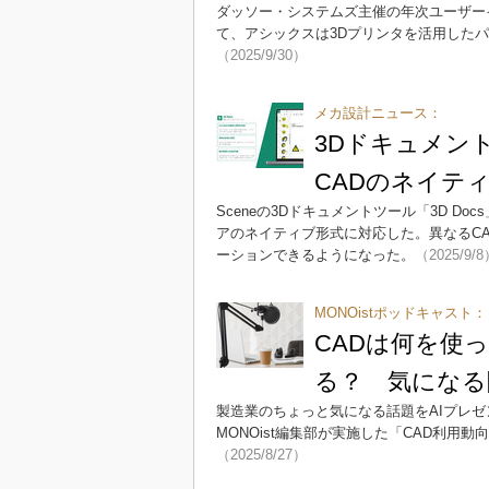
ダッソー・システムズ主催の年次ユーザーイベント「SI
て、アシックスは3Dプリンタを活用した
（2025/9/30）
メカ設計ニュース：
3Dドキュメン
CADのネイテ
Sceneの3Dドキュメントツール「3D Do
アのネイティブ形式に対応した。異なるC
ーションできるようになった。
（2025/9/
MONOistポッドキャスト：
CADは何を使
る？ 気になる
製造業のちょっと気になる話題をAIプレゼ
MONOist編集部が実施した「CAD利用動
（2025/8/27）