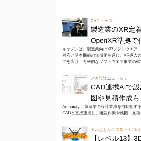
XRニュース：
製造業のXR定
OpenXR準拠
キヤノンは、製造業向けXRソフトウエア「MRE
対応と基本機能の無償化を通じ、XR導入
アを広げ、将来的なソフトウエア事業の確
メカ設計ニュース：
CAD連携AIで
図や見積作成も
Archaicは、製造業の設計業務を自動化す
CADと直接連携し、確認作業や検図、見
テルえもんクエストII（13
【レベル13】