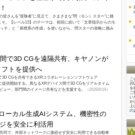
！
皆さんを“冒険者”に見立て、さまざまな“問（モン）スター”に挑
こそ。【レベル13】のテーマは、前回に続いて「文章指示からのモ
ケッチ」と「座標系の作成」を使いながら、問スターの攻略に挑み
間で3D CGを遠隔共有、キヤノンが
ソフトを提供へ
て3D CGを共有できるXRコラボレーションソフトウェア
こ
6年7月上旬に提供開始する。異なるXRデバイス間で3D CGをリアルタイム
2
を
ビュー、部門間のイメージ共有などを支援する。
（2026/6/16）
ご
い
か
上
の
ローカル生成AIシステム、機密性の
ジを安全に利活用
と共同で、外部ネットワークに接続せず安全に利用できる自動車