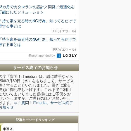
18カ月でカタマランの設計／開発／最適化を
可能にしたソリューション
「持ち家を売る時のNG行為」知ってるだけで
得する事とは
PR(イエウール)
「持ち家を売る時のNG行為」知ってるだけで
得する事とは
PR(イエウール)
Recommended by
サービス終了のお知らせ
の度「質問！ITmedia」は、誠に勝手ながら
020年9月30日（水）をもちまして、サービス
終了することといたしました。長きに渡る
愛顧に御礼申し上げます。これまでご利用
ただいてまいりました皆様にはご不便をお
けいたしますが、ご理解のほどお願い申し
げます。
≫「質問！ITmedia」サービス終了
お知らせ
記事キーワードランキング
半導体