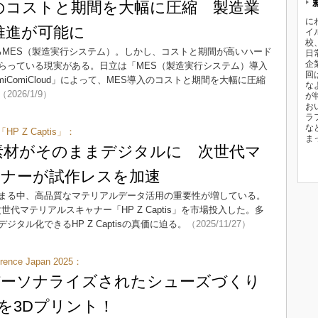
入のコストと期間を大幅に圧縮 製造業
に
推進が可能に
イ
校
るMES（製造実行システム）。しかし、コストと期間が高いハード
日
企
らっている現実がある。日立は「MES（製造実行システム）導入
回
y ComiComiCloud」によって、MES導入のコストと期間を大幅に圧縮
な
（2026/1/9）
が
お
ラ
な
 Z Captis」：
ま
素材がそのままデジタルに 次世代マ
ナーが試作レスを加速
まる中、高品質なマテリアルデータ活用の重要性が増している。
代マテリアルスキャナー「HP Z Captis」を市場投入した。多
タル化できるHP Z Captisの真価に迫る。
（2025/11/27）
rence Japan 2025：
パーソナライズされたシューズづくり
を3Dプリント！