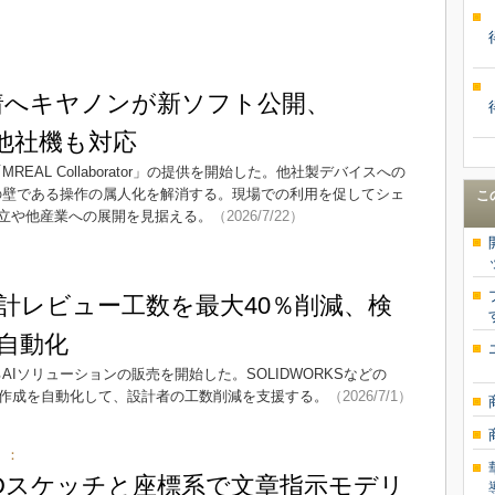
着へキヤノンが新ソフト公開、
で他社機も対応
AL Collaborator」の提供を開始した。他社製デバイスへの
の壁である操作の属人化を解消する。現場での利用を促してシェ
こ
立や他産業への展開を見据える。
（2026/7/22）
設計レビュー工数を最大40％削減、検
自動化
るAIソリューションの販売を開始した。SOLIDWORKSなどの
積作成を自動化して、設計者の工数削減を支援する。
（2026/7/1）
）：
3Dスケッチと座標系で文章指示モデリ