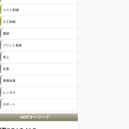
コスト削減
人工知能
建築
プリント基板
売上
災害
業務改善
レンタル
ロボット
HOTキーワード