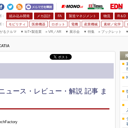
組み込み開発
メカ設計
FA
製造マネジメント
物流
R＆D
モビリティ
医療機器
ロボット
電機
産業機械
素材／化学
がるクルマ
▼
IoT×製造業
»
VR／AR
▼
展示会
▼
特集
»
ブックレット
CATIA
新 ニュース・レビュー・解説 記事 ま
Factory