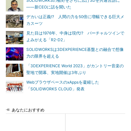
SOLIDWORKSの裾野をさらに広げ3Dを共通言語に
――新CEOに話を聞いた
デカいは正義!? 人間の力を50倍に増幅できる巨大メ
カスーツ
見た目は1976年、中身は現代!? バーチャルツインで
よみがえる「R2-D2」
SOLIDWORKSは3DEXPERIENCE基盤との融合で想像
力の限界を超える
「3DEXPERIENCE World 2023」がカントリー音楽の
聖地で開幕、実地開催は3年ぶり
WebブラウザベースのxAppsを凝縮した
「SOLIDWORKS CLOUD」発表
あなたにおすすめ