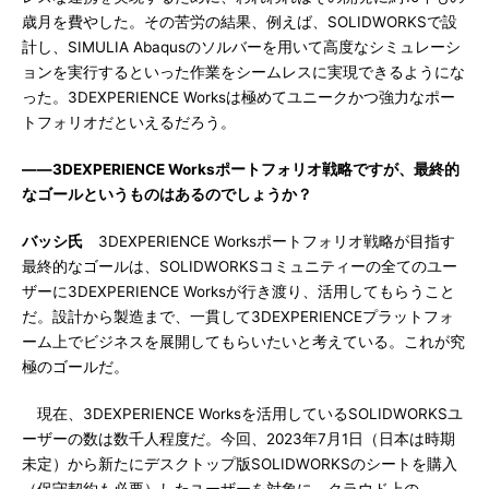
歳月を費やした。その苦労の結果、例えば、SOLIDWORKSで設
計し、SIMULIA Abaqusのソルバーを用いて高度なシミュレーシ
ョンを実行するといった作業をシームレスに実現できるようにな
った。3DEXPERIENCE Worksは極めてユニークかつ強力なポー
トフォリオだといえるだろう。
――3DEXPERIENCE Worksポートフォリオ戦略ですが、最終的
なゴールというものはあるのでしょうか？
バッシ氏
3DEXPERIENCE Worksポートフォリオ戦略が目指す
最終的なゴールは、SOLIDWORKSコミュニティーの全てのユー
ザーに3DEXPERIENCE Worksが行き渡り、活用してもらうこと
だ。設計から製造まで、一貫して3DEXPERIENCEプラットフォ
ーム上でビジネスを展開してもらいたいと考えている。これが究
極のゴールだ。
現在、3DEXPERIENCE Worksを活用しているSOLIDWORKSユ
ーザーの数は数千人程度だ。今回、2023年7月1日（日本は時期
未定）から新たにデスクトップ版SOLIDWORKSのシートを購入