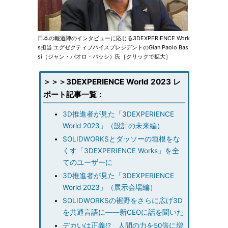
日本の報道陣のインタビューに応じる3DEXPERIENCE Work
s担当 エグゼクティブバイスプレジデントのGian Paolo Bas
si（ジャン・パオロ・バッシ）氏［クリックで拡大］
＞＞＞3DEXPERIENCE World 2023 レ
ポート記事一覧：
3D推進者が見た「3DEXPERIENCE
World 2023」（設計の未来編）
SOLIDWORKSとダッソーの垣根をな
くす「3DEXPERIENCE Works」を全
てのユーザーに
3D推進者が見た「3DEXPERIENCE
World 2023」（展示会場編）
SOLIDWORKSの裾野をさらに広げ3D
を共通言語に――新CEOに話を聞いた
デカいは正義!? 人間の力を50倍に増