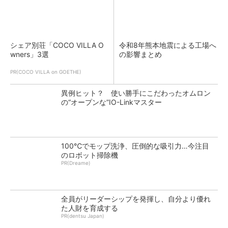
シェア別荘「COCO VILLA O
令和8年熊本地震による工場へ
wners」3選
の影響まとめ
PR(COCO VILLA on GOETHE)
異例ヒット？ 使い勝手にこだわったオムロン
の“オープンな”IO-Linkマスター
100℃でモップ洗浄、圧倒的な吸引力…今注目
のロボット掃除機
PR(Dreame)
全員がリーダーシップを発揮し、自分より優れ
た人財を育成する
PR(dentsu Japan)