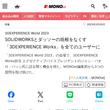
組み込み開発
メカ設計
製造マネジメント
モビリティ
FA
素材／化学
特集
2023年2月24日
3DEXPERIENCE World 2023
SOLIDWORKSとダッソーの垣根をなくす
「3DEXPERIENCE Works」を全てのユーザーに
「3DEXPERIENCE World 2023」の会場で、3DEXPERIENCE
Works担当 エグゼクティブバイスプレジデントのジャン・パオ
ロ・バッシ氏に話を聞く機会を得た。MONOist編集部から3つの
質問を投げ掛けた。
[
八木沢篤
，MONOist]
PC用表示
関連情報
Share
Post
LINE
Hatena