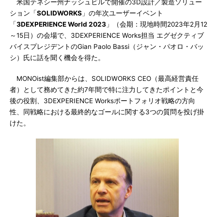
米国テネシー州ナッシュビルで開催の3D設計／製造ソリュー
ション「
SOLIDWORKS
」の年次ユーザーイベント
「
3DEXPERIENCE World 2023
」（会期：現地時間2023年2月12
～15日）の会場で、3DEXPERIENCE Works担当 エグゼクティブ
バイスプレジデントのGian Paolo Bassi（ジャン・パオロ・バッ
シ）氏に話を聞く機会を得た。
MONOist編集部からは、SOLIDWORKS CEO（最高経営責任
者）として務めてきた約7年間で特に注力してきたポイントと今
後の役割、3DEXPERIENCE Worksポートフォリオ戦略の方向
性、同戦略における最終的なゴールに関する3つの質問を投げ掛
けた。