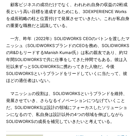
顧客ビジネスの成功だけでなく、われわれ自身の収益の2桁成
長という高い目標を達成するためにも、3DEXPERIENCE Works
を成長戦略の柱と位置付けて発展させていきたい。これが私自身
の重要な職務だと認識している。
一方、昨年（2022年）SOLIDWORKS CEOのバトンを渡したマ
ニッシュ（SOLIDWORKSブランドのCEOを務め、SOLIDWORKS
のR&DもリードするManish Kumar氏）は私の親友であり、約12
年間SOLIDWORKSで共に仕事をしてきた仲間でもある。彼は入
社以来ずっとSOLIDWORKSに携わってきた人物だ。今後
SOLIDWORKSというブランドをリードしていくに当たって、彼
ほどの適任者はいない。
マニッシュの役割は、SOLIDWORKSというブランドを維持、
発展させていき、さらなるイノベーションにつなげていくこと
だ。SOLIDWORKSは設計の領域にフォーカスしたソリューショ
ンになるので、私自身は設計以外の4つの領域を伸ばしながら
SOLIDWORKSの成長を補完していきたいと考えている。