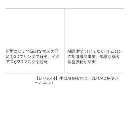
新型コロナで深刻なマスク不
AI関連“だけじゃない”オムロン
足を3Dプリンタで解消、イグ
の制御機器事業、地道な顧客
アスが3Dマスクを開発
基盤強化が結実
【レベル14】生成AIを味方に、3D CADを使い
こなそう！
【西野亮廣】つくりたいものを追求できる環境
の作り方とは
PR(FINCHI on GOETHE)