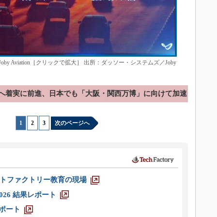
 Aviation［クリックで拡大］ 出所：ダッソー・システムズ／Joby
へ着実に前進、日本でも「大阪・関西万博」に向けて加速
1
|
2
|
3
次のページへ
トファクトリー教育の現場
026 結果レポート
レポート