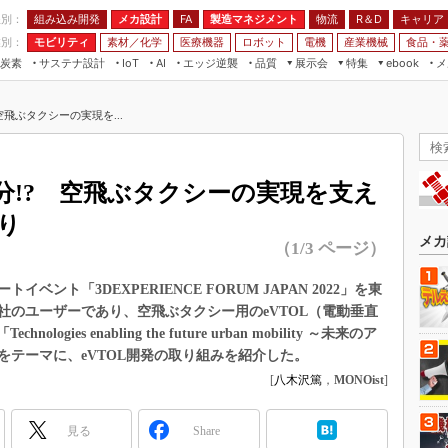
程別：
組み込み開発
メカ設計
製造マネジメント
物流
R＆D
キャリア
FA
業別：
モビリティ
素材／化学
医療機器
ロボット
電機
産業機械
食品・
炭素
サステナ設計
エッジ逆襲
品質
展示会
特集
メ
IoT
AI
ebook
伝承
組み込み開発
CEATEC
読者調査まとめ
編集後記
空飛ぶタクシーの実現を...
JIMTOF
保全
メカ設計
つながるクルマ
組込み/エッジ コンピューティング
ス
 AI
製造マネジメント
5G
展＆IoT/5Gソリューション展
VR／AR
FA
分!? 空飛ぶタクシーの実現を支え
IIFES
モビリティ
フィールドサービス
り
国際ロボット展
素材／化学
FPGA
メカ
（1/3 ページ）
ジャパンモビリティショー
組み込み画像技術
TECHNO-FRONTIER
ント「3DEXPERIENCE FORUM JAPAN 2022」を東
組み込みモデリング
社のユーザーであり、空飛ぶタクシー用のeVTOL（電動垂直
人テク展
Windows Embedded
ologies enabling the future urban mobility ～未来のア
スマート工場EXPO
テーマに、eVTOL開発の取り組みを紹介した。
車載ソフト開発
EdgeTech+
[
八木沢篤
，
MONOist
]
ISO26262
日本ものづくりワールド
無償設計ツール
見る
Share
AUTOMOTIVE WORLD