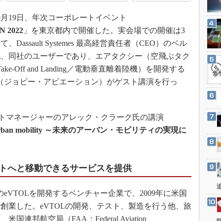
3Dプリンタ
産業オープンネット展
0月19日、年次コーポレートイベント
デジタルツインとCAE
 2022
」を東京都内で開催した。実会場での開催は3
S＆OP
ssault Systemes 最高経営責任者（CEO）のベル
インダストリー4.0
他、同社のユーザーであり、エアタクシー（空飛ぶタク
イノベーション
cal Take-Off and Landing／電動垂直離着陸機）を開発する
製造業ビッグデータ
tion（ジョビー・アビエーション）がゲスト講演を行っ
メイドインジャパン
植物工場
プロダクトマネージャーのアレック・クラーク氏の講演
知財マネジメント
 future urban mobility ～未来のアーバン・モビリティの実現に
海外生産
グローバル設計・開発
トへと移動できるサービスを提供
制御セキュリティ
新型コロナへの対応
ー用のeVTOLを開発するベンチャー企業で、2009年に米国
創業した。eVTOLの開発、テスト、製造を行う他、旅
邦航空局（FAA：Federal Aviation