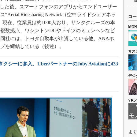
証明を取得した後、スマートフォンのアプリからエンドユーザー
al Ridesharing Network（空中ライドシェアネッ
コー
。現在、従業員は約1000人おり、サンタクルーズの本
MO
複数拠点、ワシントンDCやドイツのミュンヘンなど
同社には、トヨタ自動車が出資している他、ANAホ
ップを締結している（後述）。
サス
シーに参入、UberパートナーのJoby Aviationに433
デジ
VR
よく