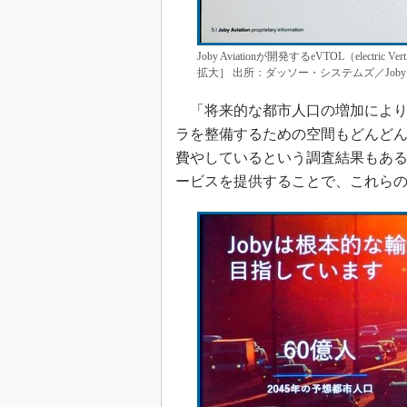
Joby Aviationが開発するeVTOL（electri
拡大］ 出所：ダッソー・システムズ／Joby Avi
「将来的な都市人口の増加により
ラを整備するための空間もどんどん
費やしているという調査結果もあ
ービスを提供することで、これら