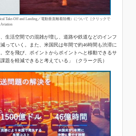
c Vertical Take-Off and Landing／電動垂直離着陸機）について［クリックで
ation
、生活空間での混雑が増し、道路や鉄道などのインフ
減っていく。また、米国民は年間で約46時間も渋滞に
る。空を飛び、ポイントからポイントへと移動できるサ
の課題を軽減できると考えている」（クラーク氏）