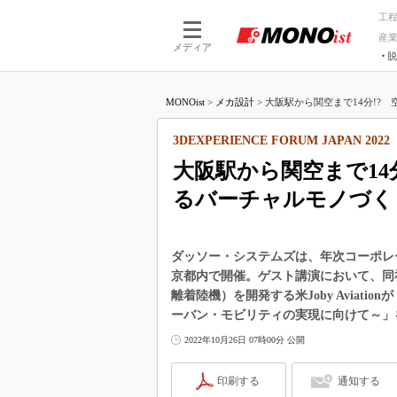
工
産
メディア
脱
つながる技術
AI×技術
MONOist
>
メカ設計
>
大阪駅から関空まで14分!? 
つながる工場
AI×設備
つながるサービ
Physical
3DEXPERIENCE FORUM JAPAN 2022
大阪駅から関空まで14
るバーチャルモノづく
ダッソー・システムズは、年次コーポレートイベ
京都内で開催。ゲスト講演において、同
離着陸機）を開発する米Joby Aviationが「Techn
ーバン・モビリティの実現に向けて～」を
2022年10月26日 07時00分 公開
印刷する
通知する