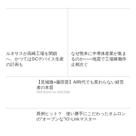
ルネサスが高崎工場を閉鎖
なぜ熊本に半導体産業が集ま
へ、かつてはSiCデバイス生産
るのか――地震で工場稼働停
の計画も
止相次ぐ
【見城徹×藤田晋】AI時代でも変わらない経営
者の本質
PR(FINCHI on GOETHE)
異例ヒット？ 使い勝手にこだわったオムロン
の“オープンな”IO-Linkマスター