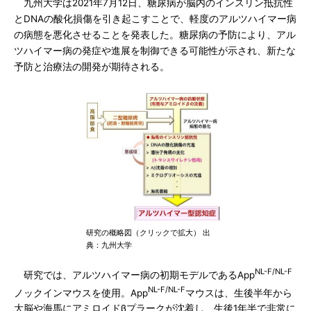
九州大学は2021年7月12日、糖尿病が脳内のインスリン抵抗性
とDNAの酸化損傷を引き起こすことで、軽度のアルツハイマー病
の病態を悪化させることを発表した。糖尿病の予防により、アル
ツハイマー病の発症や進展を制御できる可能性が示され、新たな
予防と治療法の開発が期待される。
研究の概略図（クリックで拡大） 出
典：九州大学
NL-F/NL-F
研究では、アルツハイマー病の初期モデルであるApp
NL-F/NL-F
ノックインマウスを使用。App
マウスは、生後半年から
大脳や海馬にアミロイドβプラークが沈着し、生後1年半で非常に