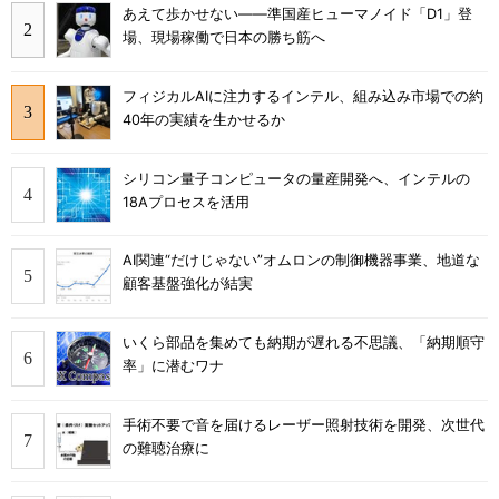
あえて歩かせない――準国産ヒューマノイド「D1」登
場、現場稼働で日本の勝ち筋へ
フィジカルAIに注力するインテル、組み込み市場での約
40年の実績を生かせるか
シリコン量子コンピュータの量産開発へ、インテルの
18Aプロセスを活用
AI関連“だけじゃない”オムロンの制御機器事業、地道な
顧客基盤強化が結実
いくら部品を集めても納期が遅れる不思議、「納期順守
率」に潜むワナ
手術不要で音を届けるレーザー照射技術を開発、次世代
の難聴治療に