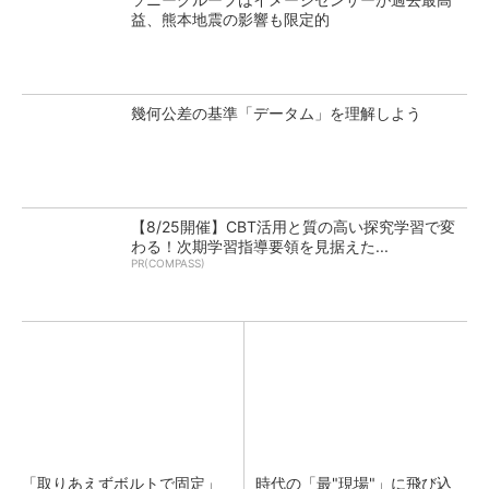
益、熊本地震の影響も限定的
幾何公差の基準「データム」を理解しよう
【8/25開催】CBT活用と質の高い探究学習で変
わる！次期学習指導要領を見据えた...
PR(COMPASS)
「取りあえずボルトで固定」
時代の「最"現場"」に飛び込