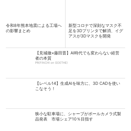
令和8年熊本地震による工場へ
新型コロナで深刻なマスク不
の影響まとめ
足を3Dプリンタで解消、イグ
アスが3Dマスクを開発
【見城徹×藤田晋】AI時代でも変わらない経営
者の本質
PR(FINCHI on GOETHE)
【レベル14】生成AIを味方に、3D CADを使い
こなそう！
狭小な駐車場に、シャープがポールカメラ式製
品発表 市場シェア10％目指す