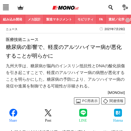
組み込み開発
メカ設計
製造マネジメント
モビリティ
FA
素材／化学
ニュース
2021年7月29日
医療技術ニュース
糖尿病の影響で、軽度のアルツハイマー病が悪化
することが明らかに
九州大学は、糖尿病が脳内のインスリン抵抗性とDNAの酸化損傷
を引き起こすことで、軽度のアルツハイマー病の病態が悪化する
ことを明らかにした。糖尿病の予防により、アルツハイマー病の
発症や進展を制御できる可能性が示唆される。
[MONOist]
PC用表示
関連情報
Share
Post
LINE
Hatena