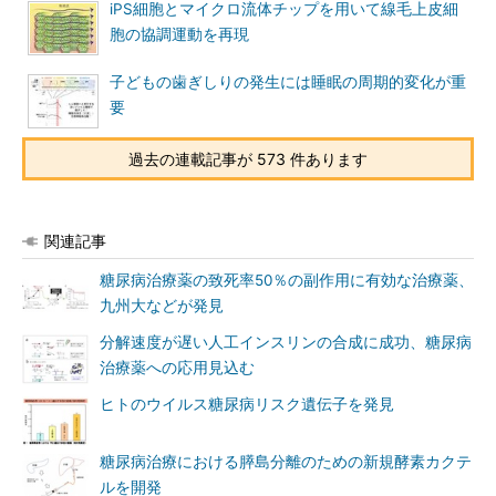
iPS細胞とマイクロ流体チップを用いて線毛上皮細
胞の協調運動を再現
子どもの歯ぎしりの発生には睡眠の周期的変化が重
要
過去の連載記事が 573 件あります
関連記事
糖尿病治療薬の致死率50％の副作用に有効な治療薬、
九州大などが発見
分解速度が遅い人工インスリンの合成に成功、糖尿病
治療薬への応用見込む
ヒトのウイルス糖尿病リスク遺伝子を発見
糖尿病治療における膵島分離のための新規酵素カクテ
ルを開発