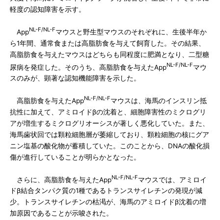
軽度の認知障害を示す。
NL-F/NL-F
App
マウスと野生型マウスのそれぞれに、生後半年か
ら1年間、通常食または高脂肪食を与えて飼育した。その結果、
高脂肪食を与えたマウスはどちらも同程度に肥満となり、二型糖
NL-F/NL-F
尿病を発症した。そのうち、高脂肪食を与えたApp
マウ
スのみが、顕著な認知機能障害を示した。
NL-F/NL-F
高脂肪食を与えたApp
マウスは、海馬のインスリン抵
抗性に加えて、アミロイドβの沈着と、細胞障害性のミクログリ
アが増生するミクログリオーシスが著しく悪化していた。また、
海馬歯状回では顆粒細胞層が萎縮しており、顆粒細胞の核にグア
ニン塩基の酸化物が蓄積していた。このことから、DNAの酸化損
傷が進行していることが明らかとなった。
NL-F/NL-F
さらに、高脂肪食を与えたApp
マウスでは、アミロイ
ドβ結合タンパク質の1種であるトランスサイレチンの発現が減
少。トランスサイレチンの枯渇が、海馬のアミロイドβ沈着の増
加原因であることが示唆された。