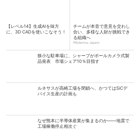
【レベル14】生成AIを味方
チームが本音で意見を交わし
に、3D CADを使いこなそう！
合い、多様な人財が挑戦でき
る組織へ
PR(dentsu Japan)
狭小な駐車場に、シャープがポールカメラ式製
品発表 市場シェア10％目指す
ルネサスが高崎工場を閉鎖へ、かつてはSiCデ
バイス生産の計画も
なぜ熊本に半導体産業が集まるのか――地震で
工場稼働停止相次ぐ