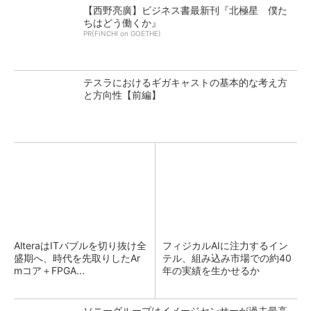
【西野亮廣】ビジネス書最新刊『北極星 僕た
ちはどう働くか』
PR(FINCHI on GOETHE)
テスラにおけるギガキャストの基本的な考え方
と方向性【前編】
AlteraはITバブルを切り抜け全
フィジカルAIに注力するイン
盛期へ、時代を先取りしたAr
テル、組み込み市場での約40
mコア＋FPGA...
年の実績を生かせるか
ソニーグループはイメージセンサーが過去最高