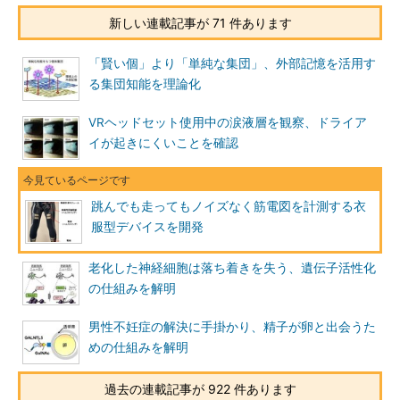
新しい連載記事が 71 件あります
「賢い個」より「単純な集団」、外部記憶を活用す
る集団知能を理論化
VRヘッドセット使用中の涙液層を観察、ドライア
イが起きにくいことを確認
跳んでも走ってもノイズなく筋電図を計測する衣
服型デバイスを開発
老化した神経細胞は落ち着きを失う、遺伝子活性化
の仕組みを解明
男性不妊症の解決に手掛かり、精子が卵と出会うた
めの仕組みを解明
過去の連載記事が 922 件あります