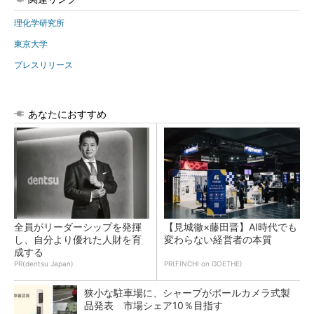
理化学研究所
東京大学
プレスリリース
あなたにおすすめ
全員がリーダーシップを発揮
【見城徹×藤田晋】AI時代でも
し、自分より優れた人財を育
変わらない経営者の本質
成する
PR(dentsu Japan)
PR(FINCHI on GOETHE)
狭小な駐車場に、シャープがポールカメラ式製
品発表 市場シェア10％目指す