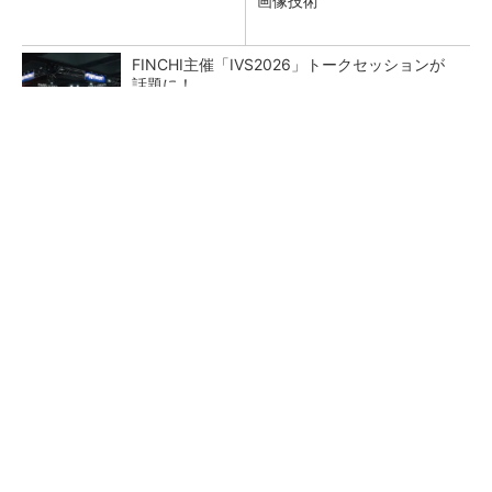
画像技術
FINCHI主催「IVS2026」トークセッションが
話題に！
PR(FINCHI on GOETHE)
令和8年熊本地震による工場への影響まとめ
あえて歩かせない――準国産ヒューマノイド
「D1」登場、現場稼働で日本の勝ち筋へ