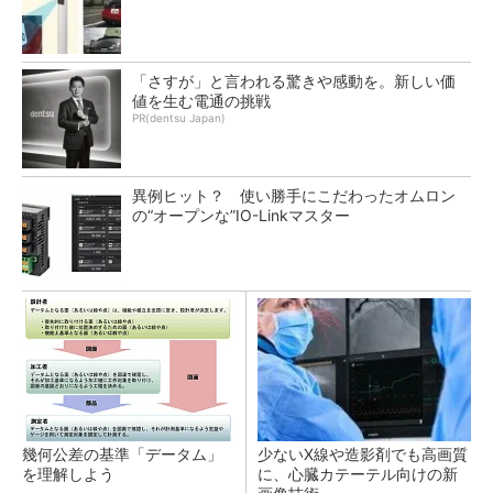
「さすが」と言われる驚きや感動を。新しい価
値を生む電通の挑戦
PR(dentsu Japan)
異例ヒット？ 使い勝手にこだわったオムロン
の“オープンな”IO-Linkマスター
幾何公差の基準「データム」
少ないX線や造影剤でも高画質
を理解しよう
に、心臓カテーテル向けの新