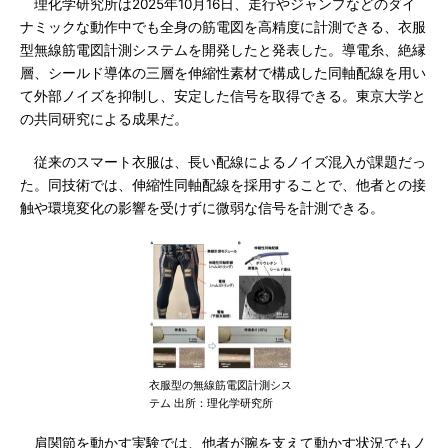
理化学研究所は2025年10月16日、走行やジャンプなどのダイ
ナミックな動作中でも全身の筋電図を高精度に計測できる、衣服
型無線筋電図計測システムを開発したと発表した。導電糸、絶縁
層、シールド導体の三層を伸縮性素材で構成した同軸配線を用い
て外部ノイズを抑制し、安定した信号を取得できる。東京大学と
の共同研究による成果だ。
従来のスマート衣服は、長い配線によるノイズ混入が課題だっ
た。同技術では、伸縮性同軸配線を採用することで、他者との接
触や環境変化の影響を受けずに微弱な信号を計測できる。
衣服型の無線筋電図計測シス
テム 出所：理化学研究所
肩関節を動かす実験では、他者が腕を支えて動かす状況でもノ