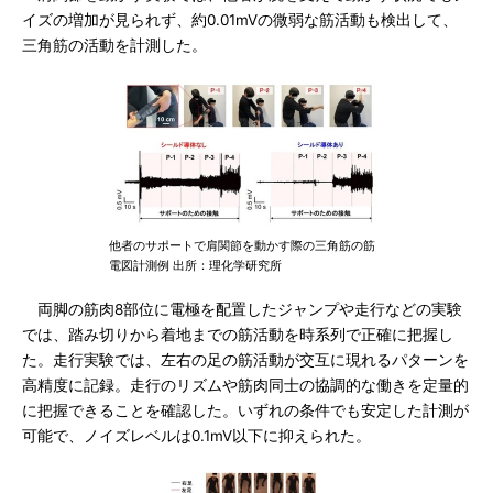
イズの増加が見られず、約0.01mVの微弱な筋活動も検出して、
三角筋の活動を計測した。
他者のサポートで肩関節を動かす際の三角筋の筋
電図計測例 出所：理化学研究所
両脚の筋肉8部位に電極を配置したジャンプや走行などの実験
では、踏み切りから着地までの筋活動を時系列で正確に把握し
た。走行実験では、左右の足の筋活動が交互に現れるパターンを
高精度に記録。走行のリズムや筋肉同士の協調的な働きを定量的
に把握できることを確認した。いずれの条件でも安定した計測が
可能で、ノイズレベルは0.1mV以下に抑えられた。