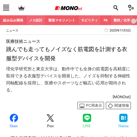
組み込み開発
メカ設計
製造マネジメント
モビリティ
FA
素材／化学
ニュース
2025年11月5日
医療技術ニュース
跳んでも走ってもノイズなく筋電図を計測する衣
服型デバイスを開発
理化学研究所と東京大学は、動作中でも全身の筋電図を高精度に
取得できる衣服型デバイスを開発した。ノイズを抑制する伸縮性
同軸配線を採用し、医療やスポーツなど幅広い応用が期待され
る。
[MONOist]
PC用表示
関連情報
Share
Post
LINE
Hatena