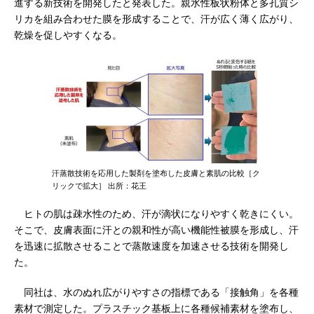
進する新技術を開発したと発表した。親水性板状粉体と多孔質シ
リカを組み合わせた膜を形成することで、汗が広く薄く広がり、
乾燥を促しやすくなる。
汗蒸散技術を応用した製剤を塗布した皮膚と素肌の比較［ク
リックで拡大］ 出所：花王
ヒトの肌は疎水性のため、汗が滴状になりやすく乾きにくい。
そこで、皮膚表面に汗との親和性が高い機能性被膜を形成し、汗
を迅速に拡散させることで蒸散速度を加速させる技術を開発し
た。
同社は、水のぬれ広がりやすさの指標である「接触角」を各種
素材で測定した。プラスチック基板上に各種候補素材を塗布し、