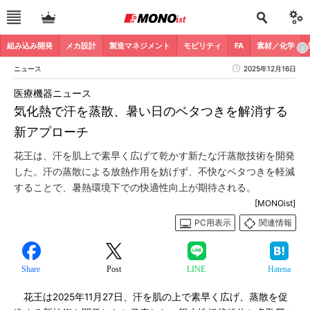
組み込み開発
メカ設計
製造マネジメント
モビリティ
FA
素材／化学
ニュース
2025年12月16日
医療機器ニュース
気化熱で汗を蒸散、暑い日のベタつきを解消する
新アプローチ
花王は、汗を肌上で素早く広げて乾かす新たな汗蒸散技術を開発
した。汗の蒸散による放熱作用を妨げず、不快なベタつきを軽減
することで、暑熱環境下での快適性向上が期待される。
[MONOist]
PC用表示
関連情報
Share
Post
LINE
Hatena
花王は2025年11月27日、汗を肌の上で素早く広げ、蒸散を促