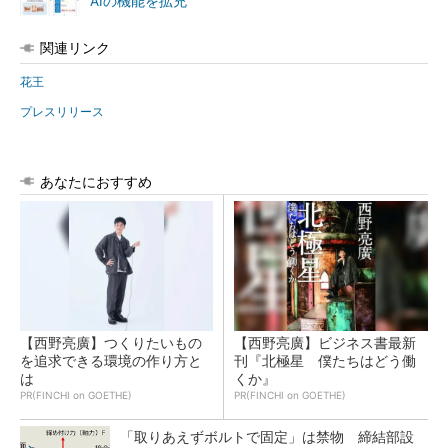
AIの機能を拡充
関連リンク
花王
プレスリリース
あなたにおすすめ
【西野亮廣】つくりたいもの
【西野亮廣】ビジネス書最新
を追求できる環境の作り方と
刊『北極星 僕たちはどう働
は
くか』
PR(FINCHI on GOETHE)
PR(FINCHI on GOETHE)
「取りあえずボルトで固定」は禁物 締結部設