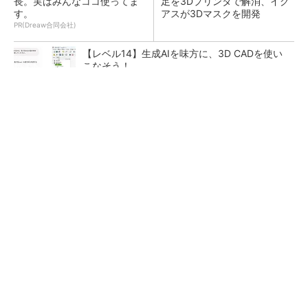
長。実はみんなココ使ってま
足を3Dプリンタで解消、イグ
す。
アスが3Dマスクを開発
PR(Dreaw合同会社)
【レベル14】生成AIを味方に、3D CADを使い
こなそう！
令和8年熊本地震による工場への影響まとめ
狭小な駐車場に、シャープがポールカメラ式製
品発表 市場シェア10％目指す